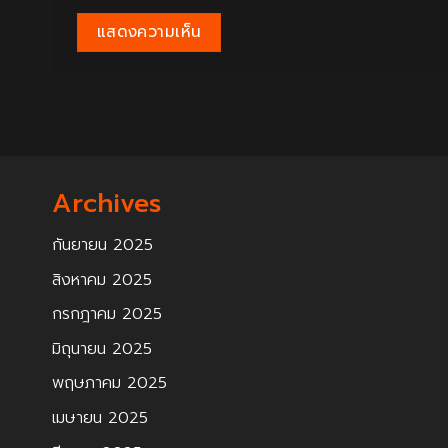
Archives
กันยายน 2025
สิงหาคม 2025
กรกฎาคม 2025
มิถุนายน 2025
พฤษภาคม 2025
เมษายน 2025