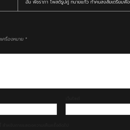
อั้ม พัชราภา โพสต์รูปคู่ ทนายแก้ว ทำคนสงสัยเตรียมฟ
ทำเครื่องหมาย
*
เว็บไซต์
์นี้ สำหรับการแสดงความเห็นครั้งถัดไป