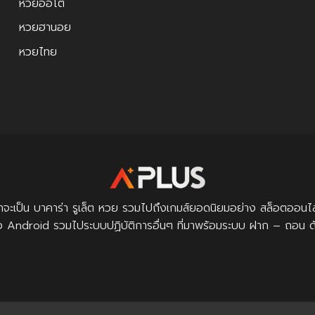
หวยออโต้
หวยฮานอย
หวยไทย
ม่ว่าจะเป็น บาคาร่า รูเล็ต หวย รวมไปถึงเกมส์ยอดนิยมอย่าง สล็อต
ือ Android รวมไประบบปฏิบัติการอื่นๆ ที่มาพร้อมระบบ ฝาก – ถอน ด้วยร