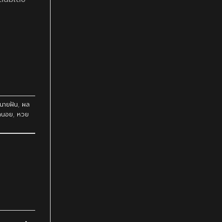
นายฝัน
,
ผล
านอย
,
หวย