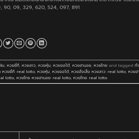
59, 90, 09, 329, 620, 524, 097, 891
ฝัน
,
หวยยี่กี
,
หวยลาว
,
หวยหุ้น
,
หวยออโต้
,
หวยฮานอย
,
หวยไทย
and tagged
ทำ
วยยี่กี: real lotto
,
หวยหุ้น
,
หวยออโต้
,
หวยฮั่งเส็ง หวยลาว: real lotto
,
หวยฮ
al lotto
,
หวยไทย หวยฮานอย: real lotto
,
หวยไทย: real lotto
.