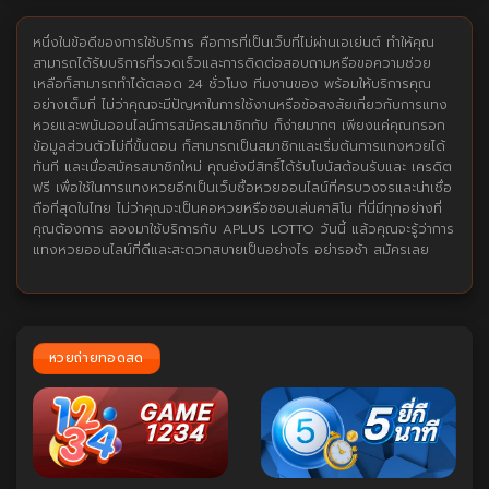
หนึ่งในข้อดีของการใช้บริการ คือการที่เป็นเว็บที่ไม่ผ่านเอเย่นต์ ทำให้คุณ
สามารถได้รับบริการที่รวดเร็วและการติดต่อสอบถามหรือขอความช่วย
เหลือก็สามารถทำได้ตลอด 24 ชั่วโมง ทีมงานของ พร้อมให้บริการคุณ
อย่างเต็มที่ ไม่ว่าคุณจะมีปัญหาในการใช้งานหรือข้อสงสัยเกี่ยวกับการแทง
หวยและพนันออนไลน์การสมัครสมาชิกกับ ก็ง่ายมากๆ เพียงแค่คุณกรอก
ข้อมูลส่วนตัวไม่กี่ขั้นตอน ก็สามารถเป็นสมาชิกและเริ่มต้นการแทงหวยได้
ทันที และเมื่อสมัครสมาชิกใหม่ คุณยังมีสิทธิ์ได้รับโบนัสต้อนรับและ เครดิต
ฟรี เพื่อใช้ในการแทงหวยอีกเป็นเว็บซื้อหวยออนไลน์ที่ครบวงจรและน่าเชื่อ
ถือที่สุดในไทย ไม่ว่าคุณจะเป็นคอหวยหรือชอบเล่นคาสิโน ที่นี่มีทุกอย่างที่
คุณต้องการ ลองมาใช้บริการกับ APLUS LOTTO วันนี้ แล้วคุณจะรู้ว่าการ
แทงหวยออนไลน์ที่ดีและสะดวกสบายเป็นอย่างไร อย่ารอช้า สมัครเลย
หวยถ่ายทอดสด