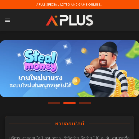
Skip
APLUS SPECIAL LOTTO AND GAME ONLINE...
to
content
หวยออนไลน์
บริการ หวยออนไลน์ ครบวงจร เข้าถึงง่าย ซื้อง่าย ไม่มีเลขอั้น สามารถซื้อ