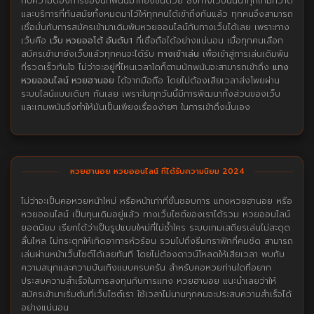
กับความต้องการของนักพนันมากยิ่งขึ้นด้วย ซึ่งทางเว็บนั้นนำทุกเกมที่ว่าดี
และบริการที่ทันสมัยทั้งหมดมาไว้ให้ทุกคนได้เข้าถึงกันแล้ว ทุกคนจึงสามารถ
เชื่อมั่นกับการสมัครเข้ามาเดิมพันหวยออนไลน์กับทางเว็บได้เลย เพราะทาง
เว็บคือ
เว็บ หวยออโต้ อันดับ
1
ที่เชื่อถือได้อย่างแน่นอน เมื่อทุกคนเลือก
สมัครเข้ามายังเว็บแล้วทุกคนจะได้รับ
ทางเข้าเล่น
เพื่อเข้าสู่การเล่นเดิมพัน
ที่รวดเร็วทันใจ ไม่ว่าจะอยู่ที่ไหนเวลาใดก็ตามนักพนันจะสามารถเข้าถึง
แทง
หวยออนไลน์ หวยฮานอย
ได้จากมือถือ โดยไม่ต้องเสียเวลาส่งโพยผ่าน
ระบบไลน์แบบเดิมๆ กันเลย เพราะในทุกวันนี้มีการพัฒนาทั้งส่วนของเว็บ
และเกมพนันจึงทำให้มันเป็นเพียงเรื่องง่ายๆ ในการเข้าถึงนั้นเอง
หวยฮานอย หวยออนไลน์ ที่ได้รับความนิยม 2024
ไม่ว่าจะเป็นคอหวยหน้าใหม่ หรือหน้าเก่าที่ชื่นชอบการ แทงหวยฮานอย หรือ
หวยออนไลน์ เป็นทุนเดิมอยู่แล้ว ทางเว็บไซต์ของเราได้รวม หวยออนไลน์
ยอดนิยม เรียกได้ว่าเป็นรูปแบบใหม่ที่ไม่ซ้ำใคร ระบบเกมเสถียรเล่นไม่สะดุด
ลื่นไหล ไม่กระตุกให้เกิดอาการหัวร้อน รวมไปถึงธีมกราฟิกที่คมชัด สามารถ
เล่นผ่านหน้าเว็บไซต์ได้เลยทันที โดยไม่ต้องดาวน์โหลดให้เสียเวลา พบกับ
ความสนุกและความบันเทิงแบบครบครัน สำหรับคอหวยท่านใดที่อยาก
ประสบความสำเร็จในการลงทุนกับการแทง หวยฮานอย แนะนำเลยว่าให้
สมัครเข้ามาเริ่มต้นที่เว็บไซต์เรา ใช้เวลาไม่นานทุกคนจะประสบความสำเร็จได้
อย่างแน่นอน