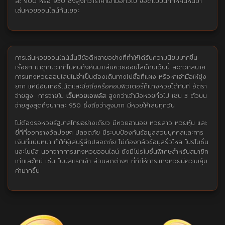
ละ 900 หรือ 950 ซึ่งสูงกว่าราคาเจ้ามือทั่วไป ข้อดีแบบนี้ทำให้คนหันมา
เล่นหวยออนไลน์กันเยอะ
การเล่นหวยออนไลน์นั้นมีข้อดีหลายอย่างที่ทำให้ได้รับความนิยมมากขึ้น
เรื่อยๆ มาดูกันว่าทำไมคนถึงหันมาเล่นหวยออนไลน์กับเว็บนี้ สะดวกสบาย
การแทงหวยออนไลน์ไม่จำเป็นต้องเดินทางไปซื้อที่แผง หรือหาเจ้ามือให้ยุ่ง
ยาก แค่มีอินเทอร์เน็ตและมือถือหรือคอมพิวเตอร์ก็แทงหวยได้ทันที อัตรา
จ่ายสูง การจ่ายใน
เว็บหวยเอพลัส
สูงกว่าเจ้ามือหวยทั่วไป เช่น 3 ตัวบน
จ่ายสูงสุดถึงบาทละ 950 ซึ่งถือว่าสูงมาก มีหวยให้เล่นทุกวัน
ไม่ต้องรอหวยรัฐบาลไทยอย่างเดียว มีหวยฮานอย หวยลาว หวยหุ้น และ
ยี่กีที่ออกรางวัลบ่อยๆ ปลอดภัย มีระบบป้องกันข้อมูลส่วนบุคคลและการ
เงินที่แน่นหนา ทำให้ผู้เล่นรู้สึกปลอดภัย ไม่ต้องกลัวข้อมูลรั่วไหล โปรโมชั่น
และโบนัส นอกจากการแทงหวยออนไลน์ ยังมีโปรโมชั่นพิเศษสำหรับสมาชิก
เก่าและใหม่ เช่น โบนัสแรกเข้า ส่วนลดต่างๆ ที่ทำให้การแทงหวยมีความคุ้ม
ค่ามากขึ้น