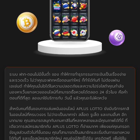
ระบบ ฝาก-ถอนไม่มีขั้นต่ำ ของ ทำให้การทำธุรกรรมการเงินเป็นเรื่องง่าย
และรวดเร็ว ไม่ว่าคุณจะฝากหรือถอนเท่าไหร่ ก็ทำได้ทันที ไม่ต้องผ่าน
เอเย่นต์ ทำให้คุณมั่นใจได้ในความปลอดภัยและความโปร่งใสถ้าคุณกำลัง
มองหาเว็บแทงหวยออนไลน์ที่สามารถซื้อหวยได้ตลอด 24 ชั่วโมง คือคำ
ตอบที่ดีที่สุด ลองมาใช้บริการกับ วันนี้ แล้วคุณจะไม่ผิดหวัง
สำหรับคนที่ชื่นชอบการเล่นพนันออนไลน์ APLUS LOTTO ยังมีบริการคาสิ
โนออนไลน์ที่ครบวงจร ไม่ว่าจะเป็นบาคาร่า สล็อต รูเล็ต และเกมอื่นๆ อีก
มากมาย คุณสามารถสนุกกับเกมคาสิโนที่หลากหลายและมีคุณภาพได้ที่นี่ ที่
เดียวการสมัครสมาชิกกับ APLUS LOTTO ก็ง่ายมากๆ เพียงแค่คุณกรอก
ข้อมูลส่วนตัวไม่กี่ขั้นตอน คุณก็สามารถเป็นสมาชิกและเริ่มต้นการแทงหวย
ได้ทันที และเมื่อสมัครสมาชิกใหม่ คุณยังมีสิทธิ์ได้รับ เครดิตฟรี เพื่อใช้ใน