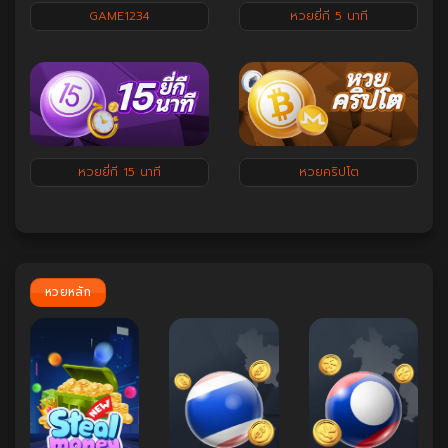
GAME1234
หวยยี่กี 5 นาที
หวยยี่กี 15 นาที
หวยคริปโต
หวยหลัก