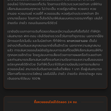
ออนไลน์ ได้ง่ายๆตลอดทั้งวัน โดยทางเราได้รวบรวมหวยต่างๆ มาให้ท่าน
เลือกเล่นแบบครบทุกหวย ไม่ว่าจะเป็น หวยรัฐบาลไทย หวยลาว หวย
ฮานอย หวยมาเลย์ หวยยี่กี่ หวยออมสิน หวยหุ้นต่างประเทศต่างๆ อีก
มากมายนั้นเอง โดยทางเว็บไซต์นำมาให้เล่นแบบครบวงจรมากที่สุด เล่นได้
จ่ายจริง จ่ายไว ถอนเงินออกมาได้ชัวร์
เรายังมีระบบทางการเงินที่ปลอดภัยและมีความมั่นคงที่เชื่อถือได้ ทำให้นัก
เล่นสามารถ ฝาก-ถอน เงินได้อย่างรวดเร็วในการทำธุรกรรม นอกจากนี้ยัง
มีการแจกโปรโมชั่น และโบนัสต่างๆ ที่ทำให้การ
แทงหวยฮานอย
เป็นไป
อย่างน่าตื่นเต้นและสนุกสนานมากยิ่งขึ้นอีกด้วย นอกจากความสนุกสนาน
แล้ว การเล่นหวยออนไลน์ยังมีรูปแบบการเล่นที่โดยมีให้เลือกเล่นครบให้กับ
ทุกคอหวยอีกด้วย โดยรูปแบบการเสี่ยงด้วยการทายผลหรือตัวเลขต่างๆ
และท่านสามารถเลือกเล่นหวยที่ตรงกับความต้องการและความชื่นชอบของ
แต่ละบุคคลได้อีกด้วย จึงทำให้เว็บเราได้รับความนิยมในวงการเกมส์แทง
หวยออนไลน์ สามารถเริ่มต้นแทงหวยขั้นต่ำเพียง 1 บาท ซึ่งผู้เล่นสามารถ
มีโอกาสที่จะชนะรางวัลใหญ่ เลขไม่มีอั้น จ่ายไว จ่ายจริง อัตราจ่ายสูง ถอน
เงินออกมาได้แบบ 100%
ซื้อหวยออนไลน์ได้ตลอด 24 ชม.