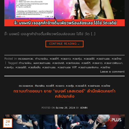
จ๊ะ นงผณี เจอลูกค้าจ้างดื่มเพียวพร้อมส่องเลข ไอ้ไข่ วัด […]
CONTINUE READING
→
Posted in
ตรวจผลหวย
,
ทำนายฝัน
,
หวยยี่กี
,
หวยลาว
,
หวยหุ้น
,
หวยออโต้
,
หวยฮานอย
,
หวยไทย
|
Tagged
ทำนายฝัน
,
ผลหวยฮานอย
,
หวยนิเคอิ
,
หวยปิงปอง
,
หวยยี่กี
,
หวยลาว
,
หวยลาวพัฒนา
,
หวยหุ้น
,
หวยออโต้
,
หวยฮั่งเส็ง
,
หวยฮานอย
,
หวยฮานอย VIP
,
หวยฮานอยพิเศษ
,
หวยไทย
Leave a comment
ตรวจผลหวย
,
ทำนายฝัน
,
หวยยี่กี
,
หวยลาว
,
หวยหุ้น
,
หวยออโต้
,
หวยฮานอย
,
หวยไทย
กราบเท้าขอขมา ยาย “แบงค์ เลสเตอร์” สำนึกผิดเคยทำ
คลิปแกล้ง
POSTED ON
ธันวาคม 28, 2024
BY
ADMIN
28
ธ.ค.