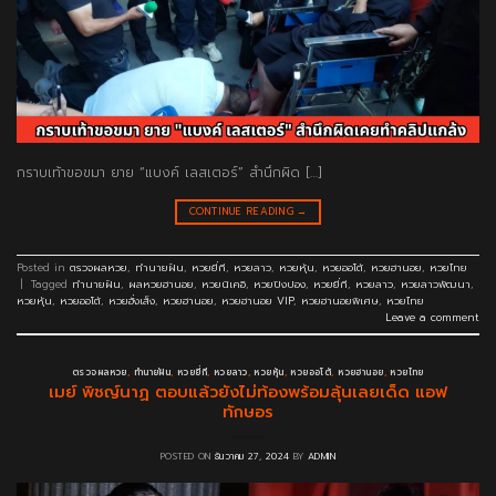
กราบเท้าขอขมา ยาย “แบงค์ เลสเตอร์” สำนึกผิด […]
CONTINUE READING
→
Posted in
ตรวจผลหวย
,
ทำนายฝัน
,
หวยยี่กี
,
หวยลาว
,
หวยหุ้น
,
หวยออโต้
,
หวยฮานอย
,
หวยไทย
|
Tagged
ทำนายฝัน
,
ผลหวยฮานอย
,
หวยนิเคอิ
,
หวยปิงปอง
,
หวยยี่กี
,
หวยลาว
,
หวยลาวพัฒนา
,
หวยหุ้น
,
หวยออโต้
,
หวยฮั่งเส็ง
,
หวยฮานอย
,
หวยฮานอย VIP
,
หวยฮานอยพิเศษ
,
หวยไทย
Leave a comment
ตรวจผลหวย
,
ทำนายฝัน
,
หวยยี่กี
,
หวยลาว
,
หวยหุ้น
,
หวยออโต้
,
หวยฮานอย
,
หวยไทย
เมย์ พิชญ์นาฏ ตอบแล้วยังไม่ท้องพร้อมลุ้นเลยเด็ด แอฟ
ทักษอร
POSTED ON
ธันวาคม 27, 2024
BY
ADMIN