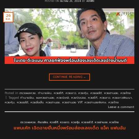
POSTED ON
ธันวาคม 26, 2024
BY
ADMIN
26
ธ.ค.
CONTINUE READING
→
Posted in
ตรวจผลหวย
,
ทำนายฝัน
,
หวยยี่กี
,
หวยลาว
,
หวยหุ้น
,
หวยออโต้
,
หวยฮานอย
,
หวยไทย
|
Tagged
ทำนายฝัน
,
ผลหวยฮานอย
,
หวยนิเคอิ
,
หวยปิงปอง
,
หวยยี่กี
,
หวยลาว
,
หวยลาวพัฒนา
,
หวยหุ้น
,
หวยออโต้
,
หวยฮั่งเส็ง
,
หวยฮานอย
,
หวยฮานอย VIP
,
หวยฮานอยพิเศษ
,
หวยไทย
Leave a comment
ตรวจผลหวย
,
ทำนายฝัน
,
หวยยี่กี
,
หวยลาว
,
หวยหุ้น
,
หวยออโต้
,
หวยฮานอย
,
หวยไทย
แพนเค้ก เฉิดฉายยืนหนึ่งพร้อมส่องเลขเด็ด แจ็ค แฟนฉัน