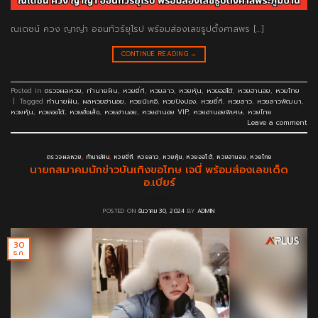
ณเดชน์ ควง ญาญ่า ออนทัวร์ยุโรป พร้อมส่องเลขธูปตั้งศาลพร […]
CONTINUE READING
→
Posted in
ตรวจผลหวย
,
ทำนายฝัน
,
หวยยี่กี
,
หวยลาว
,
หวยหุ้น
,
หวยออโต้
,
หวยฮานอย
,
หวยไทย
|
Tagged
ทำนายฝัน
,
ผลหวยฮานอย
,
หวยนิเคอิ
,
หวยปิงปอง
,
หวยยี่กี
,
หวยลาว
,
หวยลาวพัฒนา
,
หวยหุ้น
,
หวยออโต้
,
หวยฮั่งเส็ง
,
หวยฮานอย
,
หวยฮานอย VIP
,
หวยฮานอยพิเศษ
,
หวยไทย
Leave a comment
ตรวจผลหวย
,
ทำนายฝัน
,
หวยยี่กี
,
หวยลาว
,
หวยหุ้น
,
หวยออโต้
,
หวยฮานอย
,
หวยไทย
นายกสมาคมนักข่าวบันเทิงขอโทษ เจนี่ พร้อมส่องเลขเด็ด
อ.เบียร์
POSTED ON
ธันวาคม 30, 2024
BY
ADMIN
30
ธ.ค.