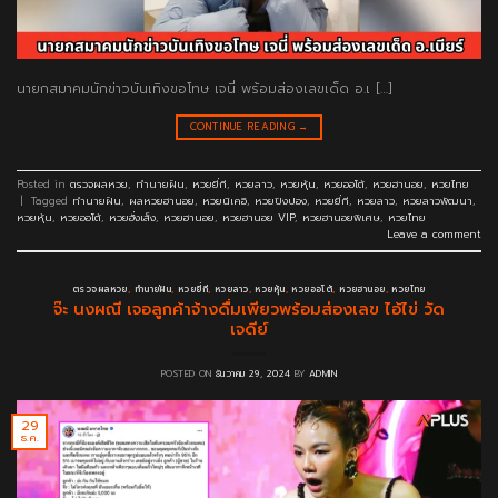
นายกสมาคมนักข่าวบันเทิงขอโทษ เจนี่ พร้อมส่องเลขเด็ด อ.เ […]
CONTINUE READING
→
Posted in
ตรวจผลหวย
,
ทำนายฝัน
,
หวยยี่กี
,
หวยลาว
,
หวยหุ้น
,
หวยออโต้
,
หวยฮานอย
,
หวยไทย
|
Tagged
ทำนายฝัน
,
ผลหวยฮานอย
,
หวยนิเคอิ
,
หวยปิงปอง
,
หวยยี่กี
,
หวยลาว
,
หวยลาวพัฒนา
,
หวยหุ้น
,
หวยออโต้
,
หวยฮั่งเส็ง
,
หวยฮานอย
,
หวยฮานอย VIP
,
หวยฮานอยพิเศษ
,
หวยไทย
Leave a comment
ตรวจผลหวย
,
ทำนายฝัน
,
หวยยี่กี
,
หวยลาว
,
หวยหุ้น
,
หวยออโต้
,
หวยฮานอย
,
หวยไทย
จ๊ะ นงผณี เจอลูกค้าจ้างดื่มเพียวพร้อมส่องเลข ไอ้ไข่ วัด
เจดีย์
POSTED ON
ธันวาคม 29, 2024
BY
ADMIN
29
ธ.ค.