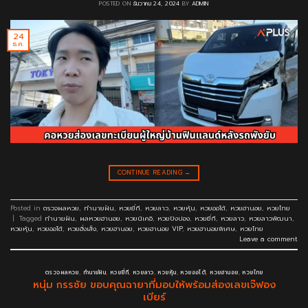
POSTED ON
ธันวาคม 24, 2024
BY
ADMIN
24
ธ.ค.
CONTINUE READING
→
Posted in
ตรวจผลหวย
,
ทำนายฝัน
,
หวยยี่กี
,
หวยลาว
,
หวยหุ้น
,
หวยออโต้
,
หวยฮานอย
,
หวยไทย
|
Tagged
ทำนายฝัน
,
ผลหวยฮานอย
,
หวยนิเคอิ
,
หวยปิงปอง
,
หวยยี่กี
,
หวยลาว
,
หวยลาวพัฒนา
,
หวยหุ้น
,
หวยออโต้
,
หวยฮั่งเส็ง
,
หวยฮานอย
,
หวยฮานอย VIP
,
หวยฮานอยพิเศษ
,
หวยไทย
Leave a comment
ตรวจผลหวย
,
ทำนายฝัน
,
หวยยี่กี
,
หวยลาว
,
หวยหุ้น
,
หวยออโต้
,
หวยฮานอย
,
หวยไทย
หนุ่ม กรรชัย ขอบคุณฉายาที่มอบให้พร้อมส่องเลขเจ๊ฟอง
เบียร์