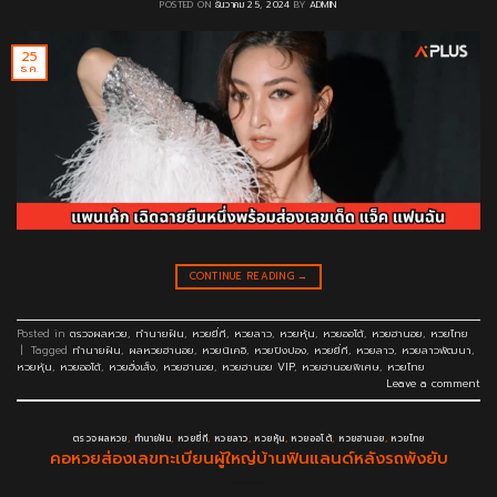
POSTED ON
ธันวาคม 25, 2024
BY
ADMIN
25
ธ.ค.
CONTINUE READING
→
Posted in
ตรวจผลหวย
,
ทำนายฝัน
,
หวยยี่กี
,
หวยลาว
,
หวยหุ้น
,
หวยออโต้
,
หวยฮานอย
,
หวยไทย
|
Tagged
ทำนายฝัน
,
ผลหวยฮานอย
,
หวยนิเคอิ
,
หวยปิงปอง
,
หวยยี่กี
,
หวยลาว
,
หวยลาวพัฒนา
,
หวยหุ้น
,
หวยออโต้
,
หวยฮั่งเส็ง
,
หวยฮานอย
,
หวยฮานอย VIP
,
หวยฮานอยพิเศษ
,
หวยไทย
Leave a comment
ตรวจผลหวย
,
ทำนายฝัน
,
หวยยี่กี
,
หวยลาว
,
หวยหุ้น
,
หวยออโต้
,
หวยฮานอย
,
หวยไทย
คอหวยส่องเลขทะเบียนผู้ใหญ่บ้านฟินแลนด์หลังรถพังยับ