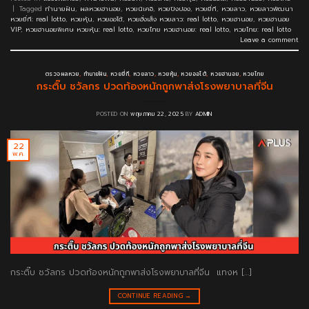
|
Tagged
ทำนายฝัน
,
ผลหวยฮานอย
,
หวยนิเคอิ
,
หวยปิงปอง
,
หวยยี่กี
,
หวยลาว
,
หวยลาวพัฒนา
หวยยี่กี: real lotto
,
หวยหุ้น
,
หวยออโต้
,
หวยฮั่งเส็ง หวยลาว: real lotto
,
หวยฮานอย
,
หวยฮานอย
VIP
,
หวยฮานอยพิเศษ หวยหุ้น: real lotto
,
หวยไทย หวยฮานอย: real lotto
,
หวยไทย: real lotto
Leave a comment
ตรวจผลหวย
,
ทำนายฝัน
,
หวยยี่กี
,
หวยลาว
,
หวยหุ้น
,
หวยออโต้
,
หวยฮานอย
,
หวยไทย
กระติ๊บ ชวัลกร ปวดท้องหนักถูกพาส่งโรงพยาบาลที่จีน
POSTED ON
พฤษภาคม 22, 2025
BY
ADMIN
22
พ.ค.
กระติ๊บ ชวัลกร ปวดท้องหนักถูกพาส่งโรงพยาบาลที่จีน แทงห […]
CONTINUE READING
→