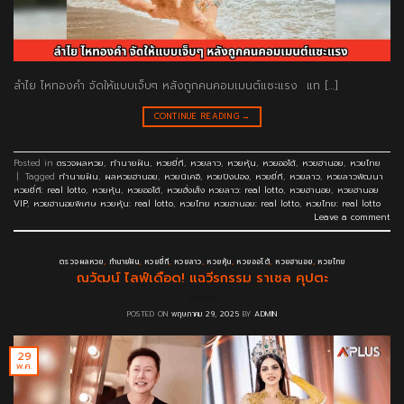
ลำไย ไหทองคำ จัดให้แบบเจ็บๆ หลังถูกคนคอมเมนต์แซะแรง แท […]
CONTINUE READING
→
Posted in
ตรวจผลหวย
,
ทำนายฝัน
,
หวยยี่กี
,
หวยลาว
,
หวยหุ้น
,
หวยออโต้
,
หวยฮานอย
,
หวยไทย
|
Tagged
ทำนายฝัน
,
ผลหวยฮานอย
,
หวยนิเคอิ
,
หวยปิงปอง
,
หวยยี่กี
,
หวยลาว
,
หวยลาวพัฒนา
หวยยี่กี: real lotto
,
หวยหุ้น
,
หวยออโต้
,
หวยฮั่งเส็ง หวยลาว: real lotto
,
หวยฮานอย
,
หวยฮานอย
VIP
,
หวยฮานอยพิเศษ หวยหุ้น: real lotto
,
หวยไทย หวยฮานอย: real lotto
,
หวยไทย: real lotto
Leave a comment
ตรวจผลหวย
,
ทำนายฝัน
,
หวยยี่กี
,
หวยลาว
,
หวยหุ้น
,
หวยออโต้
,
หวยฮานอย
,
หวยไทย
ณวัฒน์ ไลฟ์เดือด! แฉวีรกรรม ราเชล คุปตะ
POSTED ON
พฤษภาคม 29, 2025
BY
ADMIN
29
พ.ค.