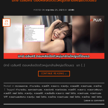
มิกซ์ เฉลิมศรี ตอบหลังเปิดตัวหนุ่มกล้ามใหญ่แต่โดนแฉ
POSTED ON
พฤษภาคม 25, 2025
BY
ADMIN
25
พ.ค.
มิกซ์ เฉลิมศรี ตอบหลังเปิดตัวหนุ่มกล้ามใหญ่แต่โดนแฉ แท […]
CONTINUE READING
→
Posted in
ตรวจผลหวย
,
ทำนายฝัน
,
หวยยี่กี
,
หวยลาว
,
หวยหุ้น
,
หวยออโต้
,
หวยฮานอย
,
หวยไทย
|
Tagged
ทำนายฝัน
,
ผลหวยฮานอย
,
หวยนิเคอิ
,
หวยปิงปอง
,
หวยยี่กี
,
หวยลาว
,
หวยลาวพัฒนา
หวยยี่กี: real lotto
,
หวยหุ้น
,
หวยออโต้
,
หวยฮั่งเส็ง หวยลาว: real lotto
,
หวยฮานอย
,
หวยฮานอย
VIP
,
หวยฮานอยพิเศษ หวยหุ้น: real lotto
,
หวยไทย หวยฮานอย: real lotto
,
หวยไทย: real lotto
Leave a comment