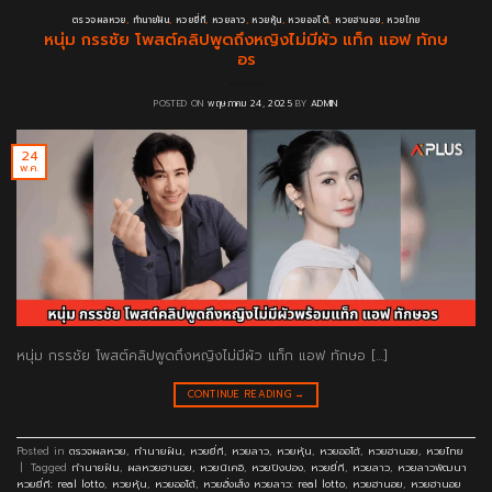
ตรวจผลหวย
,
ทำนายฝัน
,
หวยยี่กี
,
หวยลาว
,
หวยหุ้น
,
หวยออโต้
,
หวยฮานอย
,
หวยไทย
หนุ่ม กรรชัย โพสต์คลิปพูดถึงหญิงไม่มีผัว แท็ก แอฟ ทักษ
อร
POSTED ON
พฤษภาคม 24, 2025
BY
ADMIN
24
พ.ค.
หนุ่ม กรรชัย โพสต์คลิปพูดถึงหญิงไม่มีผัว แท็ก แอฟ ทักษอ […]
CONTINUE READING
→
Posted in
ตรวจผลหวย
,
ทำนายฝัน
,
หวยยี่กี
,
หวยลาว
,
หวยหุ้น
,
หวยออโต้
,
หวยฮานอย
,
หวยไทย
|
Tagged
ทำนายฝัน
,
ผลหวยฮานอย
,
หวยนิเคอิ
,
หวยปิงปอง
,
หวยยี่กี
,
หวยลาว
,
หวยลาวพัฒนา
หวยยี่กี: real lotto
,
หวยหุ้น
,
หวยออโต้
,
หวยฮั่งเส็ง หวยลาว: real lotto
,
หวยฮานอย
,
หวยฮานอย