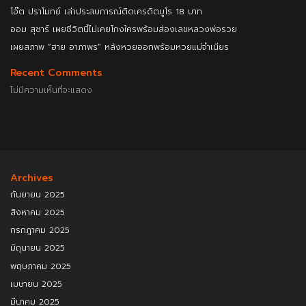
โอ๊ต ปราโมทย์ เล่าประสบการณ์ติดเครดิตบูโร 18 บาท
ออม สุชาร์ เผยชีวิตนี้ไม่เคยโกงใครพร้อมส่องเลขหลวงพ่อรวย
เผยสภาพ “ฮาย อาภาพร” หลังหวยออกพร้อมหวยแม่จำเนียร
Recent Comments
ไม่มีความเห็นที่จะแสดง
Archives
กันยายน 2025
สิงหาคม 2025
กรกฎาคม 2025
มิถุนายน 2025
พฤษภาคม 2025
เมษายน 2025
มีนาคม 2025