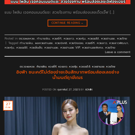
แบม ไพลิน เจอคอมเมนต์แซะ สวยโรงทาน พร้อมส่องเลขเด็ดเจ๊ฟ […]
CONTINUE READING
→
Posted in
ตรวจผลหวย
,
ทำนายฝัน
,
หวยยี่กี
,
หวยลาว
,
หวยหุ้น
,
หวยออโต้
,
หวยฮานอย
,
หวยไทย
|
Tagged
ทำนายฝัน
,
ผลหวยฮานอย
,
หวยนิเคอิ
,
หวยปิงปอง
,
หวยยี่กี
,
หวยลาว
,
หวยลาวพัฒนา
,
หวยหุ้น
,
หวยออโต้
,
หวยฮั่งเส็ง
,
หวยฮานอย
,
หวยฮานอย VIP
,
หวยฮานอยพิเศษ
,
หวยไทย
Leave a comment
ตรวจผลหวย
,
ทำนายฝัน
,
หวยยี่กี
,
หวยลาว
,
หวยหุ้น
,
หวยออโต้
,
หวยฮานอย
,
หวยไทย
อิงฟ้า ชนะคดีไม่ต้องจ่ายเงินสักบาทพร้อมส่องเลขอ่าง
น้ำมนต์ฤาษีเณร
POSTED ON
กุมภาพันธ์ 27, 2025
BY
ADMIN
27
ก.พ.