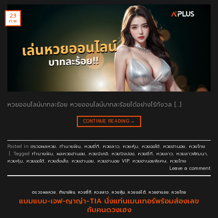
23
ก.พ.
หวยออนไลน์บาทละร้อย หวยออนไลน์บาทละร้อยได้อย่างไร้กังวล […]
CONTINUE READING
→
Posted in
ตรวจผลหวย
,
ทำนายฝัน
,
หวยยี่กี
,
หวยลาว
,
หวยหุ้น
,
หวยออโต้
,
หวยฮานอย
,
หวยไทย
|
Tagged
ทำนายฝัน
,
ผลหวยฮานอย
,
หวยนิเคอิ
,
หวยปิงปอง
,
หวยยี่กี
,
หวยลาว
,
หวยลาวพัฒนา
,
หวยหุ้น
,
หวยออโต้
,
หวยฮั่งเส็ง
,
หวยฮานอย
,
หวยฮานอย VIP
,
หวยฮานอยพิเศษ
,
หวยไทย
Leave a comment
ตรวจผลหวย
,
ทำนายฝัน
,
หวยยี่กี
,
หวยลาว
,
หวยหุ้น
,
หวยออโต้
,
หวยฮานอย
,
หวยไทย
แบมแบม-เจฟ-ญาญ่า-TIA นั่งแท่นเมนเทอร์พร้อมส่องเลข
กับคนดวงเฮง