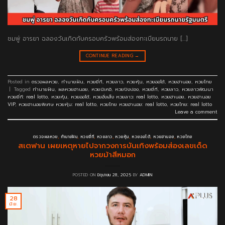
ชมพู่ อารยา ฉลองวันเกิดกับครอบครัวพร้อมส่องทะเบียนรถนาย […]
CONTINUE READING
→
Posted in
ตรวจผลหวย
,
ทำนายฝัน
,
หวยยี่กี
,
หวยลาว
,
หวยหุ้น
,
หวยออโต้
,
หวยฮานอย
,
หวยไทย
|
Tagged
ทำนายฝัน
,
ผลหวยฮานอย
,
หวยนิเคอิ
,
หวยปิงปอง
,
หวยยี่กี
,
หวยลาว
,
หวยลาวพัฒนา
หวยยี่กี: real lotto
,
หวยหุ้น
,
หวยออโต้
,
หวยฮั่งเส็ง หวยลาว: real lotto
,
หวยฮานอย
,
หวยฮานอย
VIP
,
หวยฮานอยพิเศษ หวยหุ้น: real lotto
,
หวยไทย หวยฮานอย: real lotto
,
หวยไทย: real lotto
Leave a comment
ตรวจผลหวย
,
ทำนายฝัน
,
หวยยี่กี
,
หวยลาว
,
หวยหุ้น
,
หวยออโต้
,
หวยฮานอย
,
หวยไทย
สเตฟาน เผยเหตุหายไปจากวงการบันเทิงพร้อมส่องเลขเด็ด
หวยม้าสีหมอก
POSTED ON
มิถุนายน 28, 2025
BY
ADMIN
28
มิ.ย.