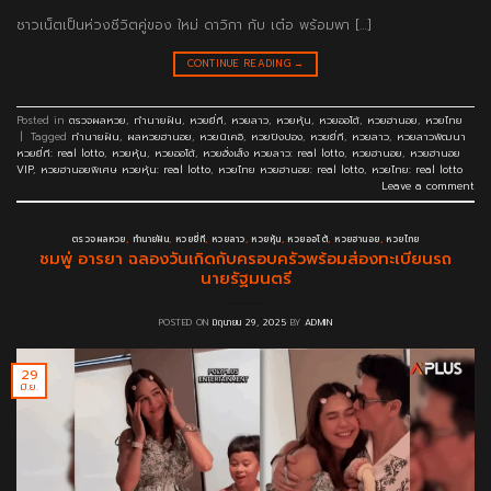
ชาวเน็ตเป็นห่วงชีวิตคู่ของ ใหม่ ดาวิกา กับ เต๋อ พร้อมพา […]
CONTINUE READING
→
Posted in
ตรวจผลหวย
,
ทำนายฝัน
,
หวยยี่กี
,
หวยลาว
,
หวยหุ้น
,
หวยออโต้
,
หวยฮานอย
,
หวยไทย
|
Tagged
ทำนายฝัน
,
ผลหวยฮานอย
,
หวยนิเคอิ
,
หวยปิงปอง
,
หวยยี่กี
,
หวยลาว
,
หวยลาวพัฒนา
หวยยี่กี: real lotto
,
หวยหุ้น
,
หวยออโต้
,
หวยฮั่งเส็ง หวยลาว: real lotto
,
หวยฮานอย
,
หวยฮานอย
VIP
,
หวยฮานอยพิเศษ หวยหุ้น: real lotto
,
หวยไทย หวยฮานอย: real lotto
,
หวยไทย: real lotto
Leave a comment
ตรวจผลหวย
,
ทำนายฝัน
,
หวยยี่กี
,
หวยลาว
,
หวยหุ้น
,
หวยออโต้
,
หวยฮานอย
,
หวยไทย
ชมพู่ อารยา ฉลองวันเกิดกับครอบครัวพร้อมส่องทะเบียนรถ
นายรัฐมนตรี
POSTED ON
มิถุนายน 29, 2025
BY
ADMIN
29
มิ.ย.