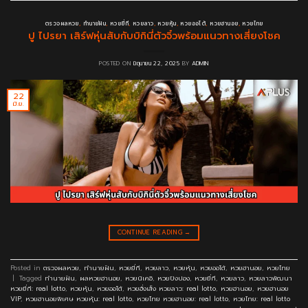
ตรวจผลหวย
,
ทำนายฝัน
,
หวยยี่กี
,
หวยลาว
,
หวยหุ้น
,
หวยออโต้
,
หวยฮานอย
,
หวยไทย
ปู ไปรยา เสิร์ฟหุ่นสับกับบิกินี่ตัวจิ๋วพร้อมแนวทางเสี่ยงโชค
POSTED ON
มิถุนายน 22, 2025
BY
ADMIN
22
มิ.ย.
CONTINUE READING
→
Posted in
ตรวจผลหวย
,
ทำนายฝัน
,
หวยยี่กี
,
หวยลาว
,
หวยหุ้น
,
หวยออโต้
,
หวยฮานอย
,
หวยไทย
|
Tagged
ทำนายฝัน
,
ผลหวยฮานอย
,
หวยนิเคอิ
,
หวยปิงปอง
,
หวยยี่กี
,
หวยลาว
,
หวยลาวพัฒนา
หวยยี่กี: real lotto
,
หวยหุ้น
,
หวยออโต้
,
หวยฮั่งเส็ง หวยลาว: real lotto
,
หวยฮานอย
,
หวยฮานอย
VIP
,
หวยฮานอยพิเศษ หวยหุ้น: real lotto
,
หวยไทย หวยฮานอย: real lotto
,
หวยไทย: real lotto