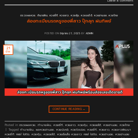
Leave a comment
ตรวจผลหวย
,
ทำนายฝัน
,
หวยยี่กี
,
หวยลาว
,
หวยหุ้น
,
หวยออโต้
,
หวยฮานอย
,
หวยไทย
ส่องทะเบียนรถหรูของพี่สาว ปุ๊กลุก ฝนทิพย์
POSTED ON
มิถุนายน 21, 2025
BY
ADMIN
21
มิ.ย.
CONTINUE READING
→
Posted in
ตรวจผลหวย
,
ทำนายฝัน
,
หวยยี่กี
,
หวยลาว
,
หวยหุ้น
,
หวยออโต้
,
หวยฮานอย
,
หวยไทย
|
Tagged
ทำนายฝัน
,
ผลหวยฮานอย
,
หวยนิเคอิ
,
หวยปิงปอง
,
หวยยี่กี
,
หวยลาว
,
หวยลาวพัฒนา
หวยยี่กี: real lotto
,
หวยหุ้น
,
หวยออโต้
,
หวยฮั่งเส็ง หวยลาว: real lotto
,
หวยฮานอย
,
หวยฮานอย