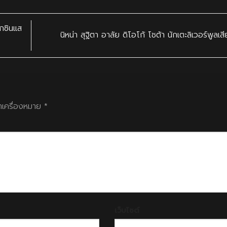
ากซินแส
นิหน่า สุฐิตา อาลัย ดิโอโก้ โชต้า นักเตะลิเวอร์พูลเส
ทำเครื่องหมาย
*
เว็บไซต์