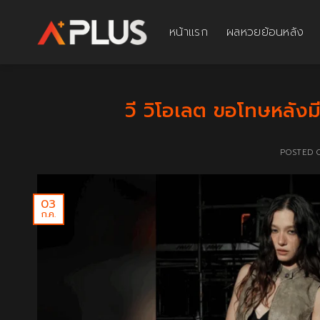
Skip
to
หน้าแรก
ผลหวยย้อนหลัง
content
วี วิโอเลต ขอโทษหลังม
POSTED
03
ก.ค.