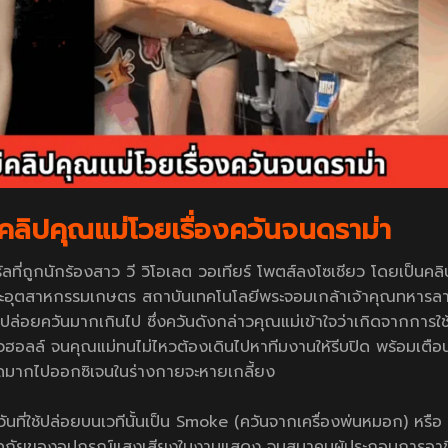
ีคลิปคุณแม่โวยเรื่องควันจนดราม่า
ที่ถูกนักร้องสาว วี วิโอเลต วอเทียร์ โพตส์ลงโซเชียว โดยเป็นคลิป
ณะอุตสาหกรรมเกษตร สถาบันเทคโนโลยีพระจอมเกล้าเจ้าคุณทหารล
ล่อยควันมากเกินไป ซึ่งควันดังกล่าวคุณแม่เข้าใจว่าเกิดจากการใช
ั่วฮอลล์ จนคุณแม่ทนไม่ไหวต้องเดินไปหาทีมงานให้รีบปิด พร้อมเตือ
ูดมากไปออกซิเจนในร่างกายจะหายเกลี้ยง
นที่ใช้ปล่อยบนเวทีนั้นเป็น Smoke (ควันจากเครื่องพ่นหมอก) หรือ
ปลอดภัยของอุปกรณ์แสงเสียงในงานแสดง จนสมาคมผู้ประกอบการอา