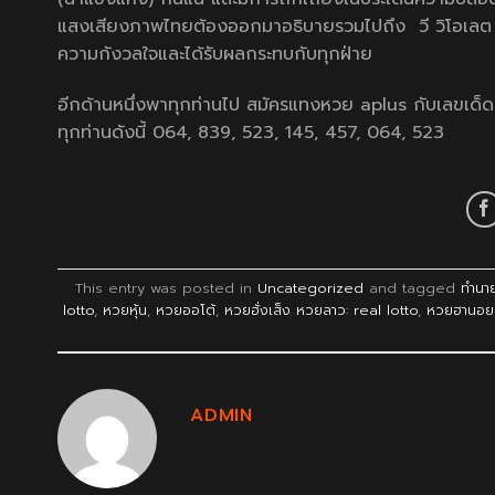
แสงเสียงภาพไทยต้องออกมาอธิบายรวมไปถึง วี วิโอเลต วอเ
ความกังวลใจและได้รับผลกระทบกับทุกฝ่าย
อีกด้านหนึ่งพาทุกท่านไป
สมัครแทงหวย aplus
กับเลขเด็ด
ทุกท่านดังนี้ 064, 839, 523, 145, 457, 064, 523
This entry was posted in
Uncategorized
and tagged
ทำนาย
lotto
,
หวยหุ้น
,
หวยออโต้
,
หวยฮั่งเส็ง หวยลาว: real lotto
,
หวยฮานอย
ADMIN