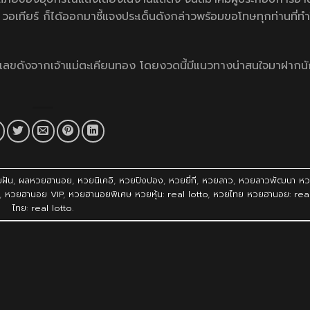
ทียร์ ก็ได้ออกมาชี้แจงประเด็นดังกล่าวพร้อมขอโทษทุกท่านที่ทำใ
เลขดังจากเจ้าแม่ตะเคียนทอง โดยงวดนี้มีแนวทางน่าสนใจมาฝากนั
ฝัน
,
ผลหวยฮานอย
,
หวยนิเคอิ
,
หวยปิงปอง
,
หวยยี่กี
,
หวยลาว
,
หวยลาวพัฒนา หวยย
,
หวยฮานอย VIP
,
หวยฮานอยพิเศษ หวยหุ้น: real lotto
,
หวยไทย หวยฮานอย: real
ไทย: real lotto
.