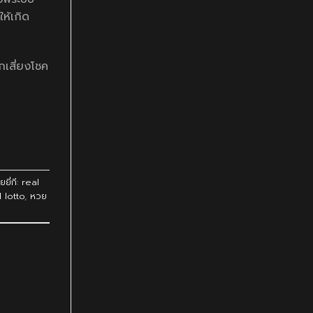
ห้เกิด
กเสี่ยงโชค
ี่กี: real
 lotto
,
หวย