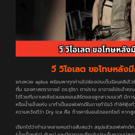
วี วิโอเลต ขอโทษหลังม
แทงหวย aplus
พร้อมพาทุกท่านไปส่องประเด็นร้อนคลิปไวรัล
ติ๋ม รองศาสตราจารย์ ดร.รุจิรา ตาปราบ อาจารย์ประจำค
ได้โวยทีมงานหลังร่วมชมคอนเสิร์ตของลูกสาวบนเวที มีการป
หรือน้ำแข็งแห้ง มาทำเป็นเอฟเฟกต์ในการทำโชว์ ทำให้ฟุ้งท
ความหวังดีว่า Dry Ice คือ ก๊าซคาร์บอนไดออกไซด์ หากส
เรียกได้ว่าทำเอาหลายคนต่างสับสนว่า สรุปแล้วเอฟเฟกต์ควั
(น้ำแข็งแห้ง) กันแน่ และมีการถกเถียงในประเด็นความ