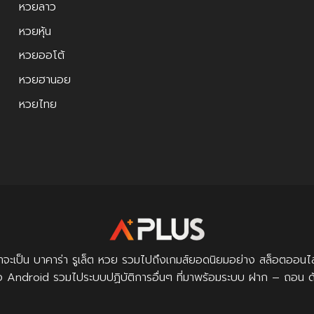
หวยลาว
หวยหุ้น
หวยออโต้
หวยฮานอย
หวยไทย
ม่ว่าจะเป็น บาคาร่า รูเล็ต หวย รวมไปถึงเกมส์ยอดนิยมอย่าง สล็อต
ือ Android รวมไประบบปฏิบัติการอื่นๆ ที่มาพร้อมระบบ ฝาก – ถอน ด้วยร