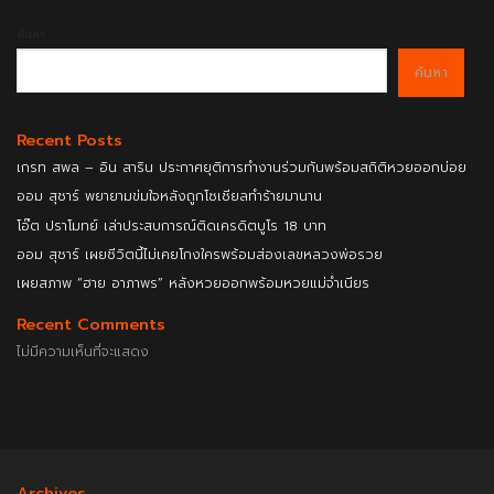
ค้นหา
ค้นหา
Recent Posts
เกรท สพล – อิน สาริน ประกาศยุติการทำงานร่วมกันพร้อมสถิติหวยออกบ่อย
ออม สุชาร์ พยายามข่มใจหลังถูกโซเชียลทำร้ายมานาน
โอ๊ต ปราโมทย์ เล่าประสบการณ์ติดเครดิตบูโร 18 บาท
ออม สุชาร์ เผยชีวิตนี้ไม่เคยโกงใครพร้อมส่องเลขหลวงพ่อรวย
เผยสภาพ “ฮาย อาภาพร” หลังหวยออกพร้อมหวยแม่จำเนียร
Recent Comments
ไม่มีความเห็นที่จะแสดง
Archives