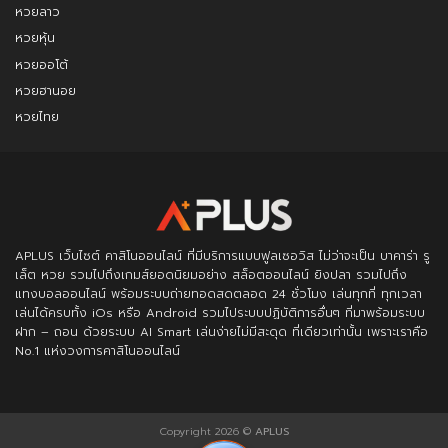
หวยลาว
หวยหุ้น
หวยออโต้
หวยฮานอย
หวยไทย
APLUS
เว็บไซต์ คาสิโนออนไลน์ ที่มีบริการแบบฟูลเซอวิส ไม่ว่าจะเป็น บาคาร่า รู
เล็ต หวย รวมไปถึงเกมส์ยอดนิยมอย่าง สล็อตออนไลน์ ยิงปลา รวมไปถึง
แทงบอลออนไลน์ พร้อมระบบถ่ายทอดสดตลอด 24 ชั่วโมง เล่นทุกที่ ทุกเวลา
เล่นได้ครบทั้ง iOs หรือ Android รวมไประบบปฏิบัติการอื่นๆ ที่มาพร้อมระบบ
ฝาก – ถอน ด้วยระบบ AI Smart เล่นง่ายไม่มีสะดุด ที่เดียวเท่านั้น เพราะเราคือ
No.1 แห่งวงการคาสิโนออนไลน์
Copyright 2026 ©
APLUS