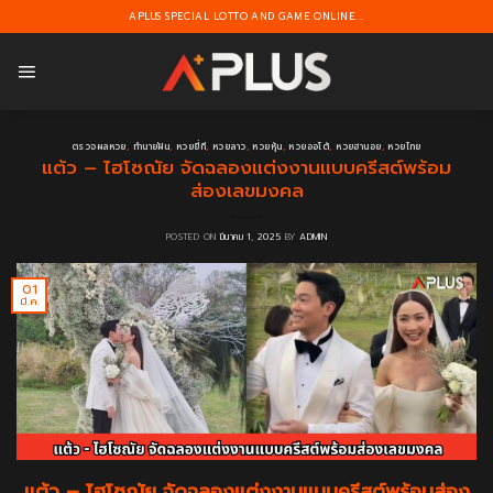
Skip
APLUS SPECIAL LOTTO AND GAME ONLINE...
to
content
ตรวจผลหวย
,
ทำนายฝัน
,
หวยยี่กี
,
หวยลาว
,
หวยหุ้น
,
หวยออโต้
,
หวยฮานอย
,
หวยไทย
แต้ว – ไฮโซณัย จัดฉลองแต่งงานแบบครีสต์พร้อม
ส่องเลขมงคล
POSTED ON
มีนาคม 1, 2025
BY
ADMIN
01
มี.ค.
แต้ว – ไฮโซณัย จัดฉลองแต่งงานแบบครีสต์พร้อมส่อง