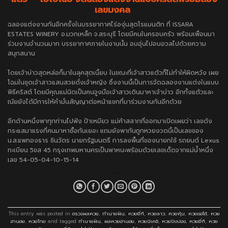
เลขมงคล
ฉลองแต่งงานกันอีกครั้งในบรรยากาศไร่องุ่นสุดโรแมนติก ที่ ISSARA
ESTATES WINERY อ.มวกเหล็ก จ.สระบุรี โดยมีคนในครอบครัว พร้อมเพื่อนมา
ร่วมงานจำนวนมาก บรรยากาศภายในงานนั้น อบอุ่นไปอบอวลไปด้วยความ
สนุกสนาน
โดยเจ้าบ่าวสุดหล่อก็มาในลุคสุดเนี้ยบ ในขณะที่เจ้าสาวแต้วก็ไม่ทำให้ผิดหวัง เผย
โฉมในชุดเจ้าสาวแสนสวยดั่งเจ้าหญิง ซึ่งงานนี้เป็นการจัดฉลองงานแต่งในแบบ
พิธีคริสต์ โดยมีคุณแม่นิดเป็นคนจูงมือเจ้าสาวเดินมาหาเจ้าบ่าว อีกทั้งแต้วและ
ณัยยังได้มีการให้คำมั่นสัญญาต่อหน้าแขกที่มาร่วมงานกันอีกด้วย
อีกด้านหนึ่งพาทุกท่านไปฟัง ป้าเหมียว แม่ค้าสลากที่ออกมาเปิดเผยว่า เลขดัง
กระแสมาแรงที่คนมาหาซื้อกันเยอะ แถมยังพากันถูกหวยงวดนี้เป็นเลขของ
น.ส.แพทองธาร ชินวัตร นายกรัฐมนตรี การลงพื้นที่ของนายกใช้ รถยนต์ Lexus
ทะเบียน 5ขส 45 กรุงเทพมหานครเป็นพาหนะพร้อมด้วยเลขเด็ดจากแม่น้ำหนึ่ง
เลข 54-05-04-10-15-14
This entry was posted in
ตรวจผลหวย
,
ทำนายฝัน
,
หวยยี่กี
,
หวยลาว
,
หวยหุ้น
,
หวยออโต้
,
หวย
ฮานอย
,
หวยไทย
and tagged
ทำนายฝัน
,
ผลหวยฮานอย
,
หวยนิเคอิ
,
หวยปิงปอง
,
หวยยี่กี
,
หวย