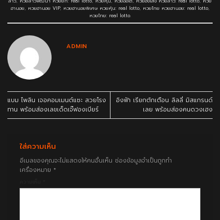
ลาว
,
หวยลาวพัฒนา หวยยี่กี: real lotto
,
หวยหุ้น
,
หวยออโต้
,
หวยฮั่งเส็ง หวยลาว: real lotto
,
หวย
ฮานอย
,
หวยฮานอย VIP
,
หวยฮานอยพิเศษ หวยหุ้น: real lotto
,
หวยไทย หวยฮานอย: real lotto
,
หวยไทย: real lotto
.
ADMIN
แบม ไพลิน เจอคอมเมนต์แซะ สวยโรง
อิงฟ้า เรียกตักเตือน ลิลลี่ มิสแกรนด์
ทาน พร้อมส่องเลขเด็ดเจ๊ฟองเบียร์
เลย พร้อมส่องคนดวงเฮง
ใส่ความเห็น
อีเมลของคุณจะไม่แสดงให้คนอื่นเห็น
ช่องข้อมูลจำเป็นถูกทำ
เครื่องหมาย
*
ความเห็น
*