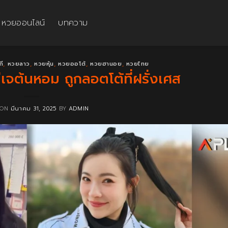
หวยออนไลน์
บทความ
กี
,
หวยลาว
,
หวยหุ้น
,
หวยออโต้
,
หวยฮานอย
,
หวยไทย
ีเจต้นหอม ถูกลอตโต้ที่ฝรั่งเศส
 ON
มีนาคม 31, 2025
BY
ADMIN