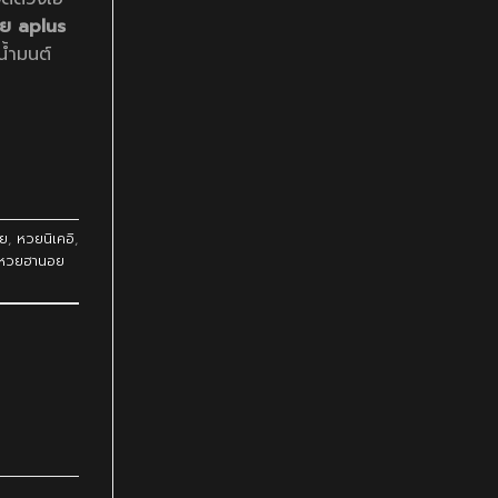
ย aplus
้ำมนต์
ย
,
หวยนิเคอิ
,
หวยฮานอย