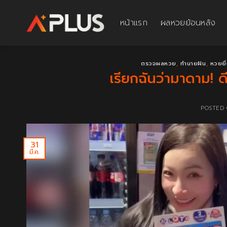
Skip
to
หน้าแรก
ผลหวยย้อนหลัง
content
ตรวจผลหวย
,
ทำนายฝัน
,
หวยยี่
เรียกฉันว่ามาดาม! ด
POSTED
31
มี.ค.