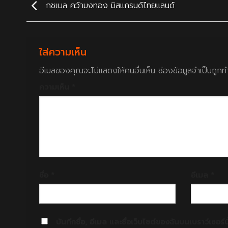
กชเบล คว้ามงทอง มิสแกรนด์ไทยแลนด์
ใส่ความเห็น
อีเมลของคุณจะไม่แสดงให้คนอื่นเห็น
ช่องข้อมูลจำเป็นถูก
ความเห็น
*
ชื่อ
*
อีเมล
*
บันทึกชื่อ, อีเมล และชื่อเว็บไซต์ของฉันบนเบราว์เซอร