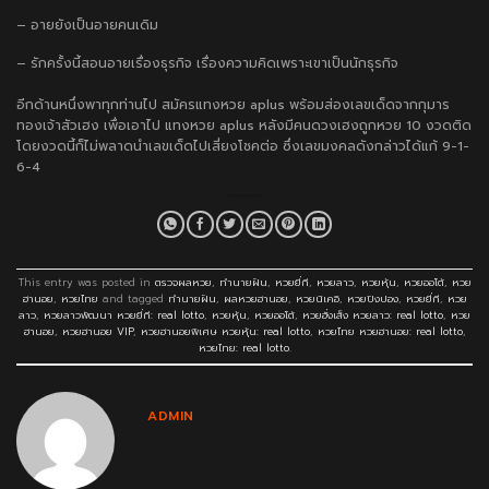
– อายยังเป็นอายคนเดิม
– รักครั้งนี้สอนอายเรื่องธุรกิจ เรื่องความคิดเพราะเขาเป็นนักธุรกิจ
อีกด้านหนึ่งพาทุกท่านไป
สมัครแทงหวย aplus พร้อม
ส่องเลขเด็ดจากกุมาร
ทองเจ้าสัวเฮง เพื่อเอาไป
แทงหวย aplus
หลังมีคนดวงเฮงถูกหวย 10 งวดติด
โดยงวดนี้ก็ไม่พลาดนำเลขเด็ดไปเสี่ยงโชคต่อ ซึ่งเลขมงคลดังกล่าวได้แก้ 9-1-
6-4
This entry was posted in
ตรวจผลหวย
,
ทำนายฝัน
,
หวยยี่กี
,
หวยลาว
,
หวยหุ้น
,
หวยออโต้
,
หวย
ฮานอย
,
หวยไทย
and tagged
ทำนายฝัน
,
ผลหวยฮานอย
,
หวยนิเคอิ
,
หวยปิงปอง
,
หวยยี่กี
,
หวย
ลาว
,
หวยลาวพัฒนา หวยยี่กี: real lotto
,
หวยหุ้น
,
หวยออโต้
,
หวยฮั่งเส็ง หวยลาว: real lotto
,
หวย
ฮานอย
,
หวยฮานอย VIP
,
หวยฮานอยพิเศษ หวยหุ้น: real lotto
,
หวยไทย หวยฮานอย: real lotto
,
หวยไทย: real lotto
.
ADMIN