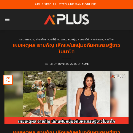
Skip
APLUS SPECIAL LOTTO AND GAME ONLINE...
to
content
ตรวจผลหวย
,
ทำนายฝัน
,
หวยยี่กี
,
หวยลาว
,
หวยหุ้น
,
หวยออโต้
,
หวยฮานอย
,
หวยไทย
เผยเหตุผล อายกัญ เลิกแฟนหนุ่มอภิมหาเศรษฐีชาว
โมนาโก
POSTED ON
มีนาคม 26, 2025
BY
ADMIN
26
มี.ค.
เผยเหตุผล อายกัญ เลิกแฟนหนุ่มอภิมหาเศรษฐีชาว