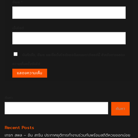
อีเมล
*
เว็บไซต์
บันทึกชื่อ, อีเมล และชื่อเว็บไซต์ของฉันบนเบราว์เซอร์นี้ สำหรับการแสดง
ความเห็นครั้งถัดไป
ค้นหา
ค้นหา
Recent Posts
เกรท สพล – อิน สาริน ประกาศยุติการทำงานร่วมกันพร้อมสถิติหวยออกบ่อย