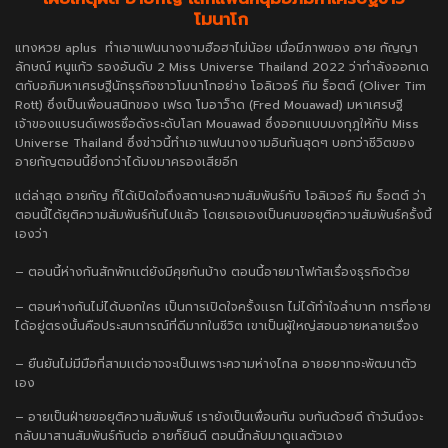
โมนาโก
แทงหวย aplus
ทำเอาแฟนนางงามฮือฮาไม่น้อย เมื่อมีภาพของ อาย กัญญา
ลักษณ์ หนูแก้ว รองอันดับ 2 Miss Universe Thailand 2022 ว่ากำลังออกเด
ตกับอภิมหาเศรษฐีนักธุรกิจชาวโมนาโกอย่าง โอลิเวอร์ ทิม ร็อตต์ (Oliver Tim
Rott) ซึ่งเป็นเพื่อนสนิทของ เฟรด โมอาว็าด (Fred Mouawad) มหาเศรษฐี
เจ้าของแบรนด์เพชรชื่อดังระดับโลก Mouawad ซึ่งออกแบบมงกุฎให้กับ Miss
Universe Thailand ซึ่งข่าวนี้ทำเอาแฟนนางงามอินกันสุดๆ บอกว่าชีวิตของ
อายกัญตอนนี้ยิ่งกว่าได้มงมาครองเสียอีก
แต่ล่าสุด อายกัญ ก็ได้เปิดใจถึงสถานะความสัมพันธ์กับ โอลิเวอร์ ทิม ร็อตต์ ว่า
ตอนนี้ได้ยุติความสัมพันธ์กันไปแล้ว โดยเธอเองเป็นคนขอยุติความสัมพันธ์ครั้งนี้
เองว่า
– ตอนนี้ห่างกันสักพักเเต่ยังมีคุยกันบ้าง ตอนนี้อายมาโฟกัสเรื่องธุรกิจด้วย
– ตอนห่างกันไม่ได้บอกใคร เป็นการเปิดใจครั้งเเรก ไม่ได้ทำใจลำบาก การที่อาย
ได้อยู่ตรงนั้นคือประสบการณ์ที่ดีมากในชีวิต เขาเป็นผู้ใหญ่สอนอายหลายเรื่อง
– ยืนยันไม่มีมือที่สามเเต่อาจจะเป็นเพราะความห่างไกล อายอยากจะพัฒนาตัว
เอง
– อายเป็นฝ่ายขอยุติความสัมพันธ์ เรายังเป็นเพื่อนกัน จบกันด้วยดี ถ้าวันนึงจะ
กลับมาสานสัมพันธ์กันต่อ อายก็ยินดี ตอนนี้กลับมาดูเเลตัวเอง