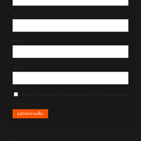
ชื่อ
*
อีเมล
*
เว็บไซต์
บันทึกชื่อ, อีเมล และชื่อเว็บไซต์ของฉันบนเบราว์เซอร์นี้ สำหรับการแสดง
ความเห็นครั้งถัดไป
ค้นหา