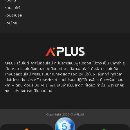
หวยหุ้น
หวยออโต้
หวยฮานอย
หวยไทย
APLUS
เว็บไซต์ คาสิโนออนไลน์ ที่มีบริการแบบฟูลเซอวิส ไม่ว่าจะเป็น บาคาร่า รู
เล็ต หวย รวมไปถึงเกมส์ยอดนิยมอย่าง สล็อตออนไลน์ ยิงปลา รวมไปถึง
แทงบอลออนไลน์ พร้อมระบบถ่ายทอดสดตลอด 24 ชั่วโมง เล่นทุกที่ ทุกเวลา
เล่นได้ครบทั้ง iOs หรือ Android รวมไประบบปฏิบัติการอื่นๆ ที่มาพร้อมระบบ
ฝาก – ถอน ด้วยระบบ AI Smart เล่นง่ายไม่มีสะดุด ที่เดียวเท่านั้น เพราะเราคือ
No.1 แห่งวงการคาสิโนออนไลน์
Copyright 2026 ©
APLUS