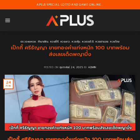
Skip
APLUS SPECIAL LOTTO AND GAME ONLINE...
to
content
ตรวจผลหวย
,
ทำนายฝัน
,
หวยยี่กี
,
หวยลาว
,
หวยหุ้น
,
หวยออโต้
,
หวยฮานอย
,
หวยไทย
เป็กกี้ ศรีธัญญา ขายทองคำแท่งหนัก 100 บาทพร้อม
ส่งเลขเด็ดพญาบึ้ง
POSTED ON
กุมภาพันธ์ 24, 2025
BY
ADMIN
24
ก.พ.
เป็กกี้ ศรีธัญญา ขายทองคำแท่งหนัก 100 บาทพร้อมส่ง