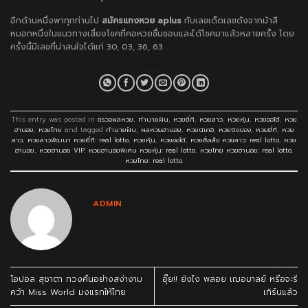
อีกด้านหนึ่งพาทุกท่านไป
สมัครแทงหวย aplus
กับเลขเด็ดเลขดังจากม้าสี
หมอกหนึ่งในแนวทางเสี่ยงโชคที่คอหวยชื่นชอบและได้โชคมาแล้วหลายครั้ง โดย
ครั้งนี้มีเลขที่น่าสนใจได้แก่ 30, 03, 36, 63
This entry was posted in
ตรวจผลหวย
,
ทำนายฝัน
,
หวยยี่กี
,
หวยลาว
,
หวยหุ้น
,
หวยออโต้
,
หวย
ฮานอย
,
หวยไทย
and tagged
ทำนายฝัน
,
ผลหวยฮานอย
,
หวยนิเคอิ
,
หวยปิงปอง
,
หวยยี่กี
,
หวย
ลาว
,
หวยลาวพัฒนา หวยยี่กี: real lotto
,
หวยหุ้น
,
หวยออโต้
,
หวยฮั่งเส็ง หวยลาว: real lotto
,
หวย
ฮานอย
,
หวยฮานอย VIP
,
หวยฮานอยพิเศษ หวยหุ้น: real lotto
,
หวยไทย หวยฮานอย: real lotto
,
หวยไทย: real lotto
.
ADMIN
โอปอล สุชาตา ทวงคืนอย่างสง่างาม
อุ๊ย!! ยังไง พลอย เฌอมาลย์ หรือจะรี
คว้า Miss World มงแรกให้ไทย
เทิร์นแล้ว