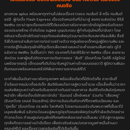
คนจริง
แทงหวย aplus
พร้อมพาทุกท่านไปส่องเรื่องราวของ คมสันต์ ลี หรือ คมสันต์
แซ่ลี ผู้ก่อตั้ง Flash Express เรื่องจริงคนจริงที่นำมาสู่ สงครามส่งด่วน ซีรีส์
Netflix ดราม่าสุดเดือดแห่งปีที่ได้แรงบันดาลใจจากสตาร์ทอัปยูนิคอร์นตัวแรก
ของประเทศไทย กำกับโดย ณฐพล บุญประกอบ ผู้กำกับรุ่นใหม่ที่น่าจับตา โดย
หยิบเอาเรื่องใกล้ตัวอย่างธุรกิจขนส่งพัสดุด่วนมาแต่งเติมรสชาติและสีสัน ซึ่งซี
รีส์ได้บอกเล่าเส้นทางการก่อร่างสร้างตัวจากศูนย์ของเด็กหนุ่มผู้มีความฝัน และ
การต่อสู้โค่นล้มทุนยักษ์ที่ดุเดือดเลือดพล่านและบ้าระห่ำจนแทบลืมหายใจ ดูได้
แล้วทาง Netflix วันนี้ในกว่า 190 ประเทศทั่วโลกซีรีส์จาก Netflix เรื่อง สงคราม
ส่งด่วน จะพาผู้ชมไปติดตามการเดินทางของ “สันติ” (รับบทโดย ไอซ์ซึ-ณัฐรัตน์
นพรัตยาภรณ์) เด็กดอยที่เติบโตมาในหมู่บ้านห่างไกลบนดอยวาวี ผู้มีความฝันจะ
ถีบตนเองพร้อมครอบครัวให้พ้นจากความยากจนให้ได้
เขากำฝันนั้นเดินทางมายังกรุงเทพฯ พร้อมสิ่งเดียวที่มีติดตัวคือ ภาษาจีนที่
ร่ำเรียนจากแม่มาตั้งแต่เด็ก สันติค้นพบโอกาสสู่ความร่ำรวย เมื่อเล็งเห็นว่าราคา
ขนส่งพัสดุระหว่างไทยกับจีนแตกต่างกันอย่างมหาศาล สันติจึงตัดสินใจทุ่มหมด
หน้าตัก เพื่อก่อตั้งบริษัทสตาร์ทอัป “ธันเดอร์ เอ็กซ์เพรส” ร่วมกับ “เสี่ยวหยู”
(รับบทโดย เจนเย่ จีรนรภัทร) นักการเงินระดับหัวกะทิที่ไหวพริบเฉียบคม และ
“รุ่ยเจี๋ย” (รับบทโดย ดร.พลัง โลกศิลป์) โปรแกรมเมอร์ระดับพระกาฬที่เย็นชาไร้
มนุษยสัมพันธ์ แล้วกระโจนลงสู่สมรภูมิธุรกิจขนส่งพัสดุด่วนที่กำลังเติบโตอย่าง
ก้าวกระโดด ท้าชนคู่แข่งทุนยักษ์ที่เคยหักหลังเขาอย่างเจ็บแสบ นำไปสู่การลุยชน
ทุกสิ่งกีดขวางอย่างบ้าดีเดือด เพื่อช่วงชิงส่วนแบ่งตลาดมูลค่าหมื่นล้านมา
ครองให้ได้ และเรื่องราวสุดเข้นเข้นก็ได้เริ่มต้นขึ้น