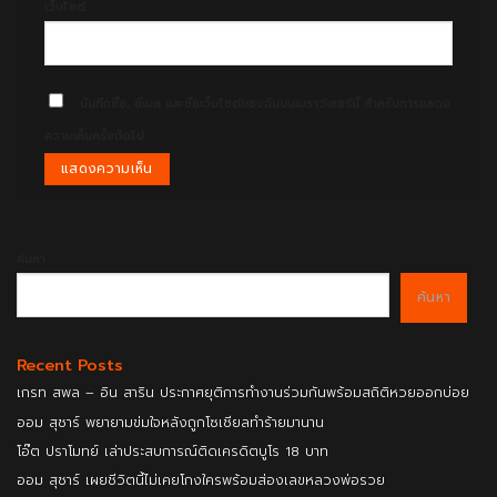
เว็บไซต์
บันทึกชื่อ, อีเมล และชื่อเว็บไซต์ของฉันบนเบราว์เซอร์นี้ สำหรับการแสดง
ความเห็นครั้งถัดไป
ค้นหา
ค้นหา
Recent Posts
เกรท สพล – อิน สาริน ประกาศยุติการทำงานร่วมกันพร้อมสถิติหวยออกบ่อย
ออม สุชาร์ พยายามข่มใจหลังถูกโซเชียลทำร้ายมานาน
โอ๊ต ปราโมทย์ เล่าประสบการณ์ติดเครดิตบูโร 18 บาท
ออม สุชาร์ เผยชีวิตนี้ไม่เคยโกงใครพร้อมส่องเลขหลวงพ่อรวย