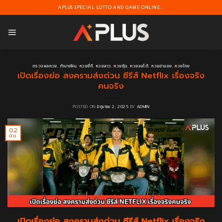
Skip
APLUS SPECIAL LOTTO AND GAME ONLINE...
to
content
ตรวจผลหวย
,
ทำนายฝัน
,
หวยยี่กี
,
หวยลาว
,
หวยหุ้น
,
หวยออโต้
,
หวยฮานอย
,
หวยไทย
เปิดเรื่องย่อ สงครามส่งด่วน ซีรีส์ Netflix เรื่องจริง
คนจริง
POSTED ON
มิถุนายน 2, 2025
BY
ADMIN
02
มิ.ย.
เปิดเรื่องย่อ สงครามส่งด่วน ซีรีส์ Netflix เรื่องจริง