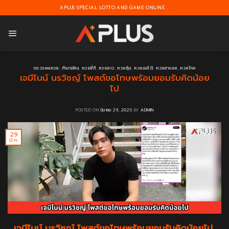
Skip
APLUS SPECIAL LOTTO AND GAME ONLINE...
to
content
ตรวจผลหวย
,
ทำนายฝัน
,
หวยยี่กี
,
หวยลาว
,
หวยหุ้น
,
หวยออโต้
,
หวยฮานอย
,
หวยไทย
เจมีไนน์ นรวิชญ์ โพสต์ขอโทษพร้อมยอมรับคิดน้อย
ไป
POSTED ON
มีนาคม 29, 2025
BY
ADMIN
29
มี.ค.
เจมีไนน์ นรวิชญ์ โพสต์ขอโทษพร้อมยอมรับคิดน้อยไป