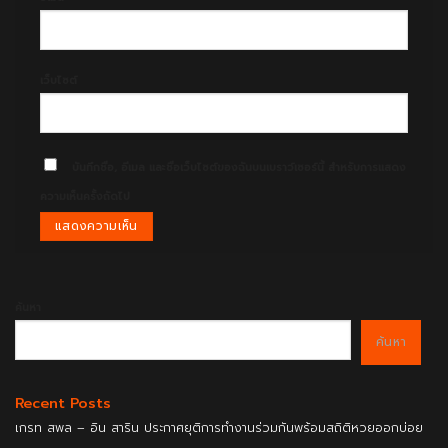
เว็บไซต์
บันทึกชื่อ, อีเมล และชื่อเว็บไซต์ของฉันบนเบราว์เซอร์นี้ สำหรับการแสดง
ความเห็นครั้งถัดไป
ค้นหา
ค้นหา
Recent Posts
เกรท สพล – อิน สาริน ประกาศยุติการทำงานร่วมกันพร้อมสถิติหวยออกบ่อย