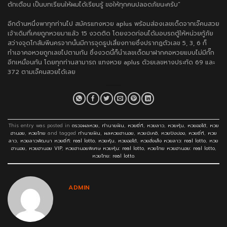
ตักเตือน เป็นบทเรียนให้ผมได้เรียนรู้ ขอให้ทุกคนปลอดภัยนะครับ”
อีกด้านหนึ่งพาทุกท่านไป
สมัครแทงหวย aplus
พร้อมส่องเลขเด็ดจากเจ๊คนสวย
เจ้าเดิมที่เคยถูกหวยมาแล้ว 15 งวดติด โดยงวดก่อนได้มอบรถตู้ให้หน่วยกู้ภัย
สว่างจุดโกสัมพีนครจากนั้นมีการจุดธูปเสี่ยงทายซึ่งปรากฏตัวเลข 5, 3, 6 ก็
ทำเอาคอหวยถูกเลขไปตามกัน ซึ่งงวดนี้ก็นำเลขเด็ดมาฝากคอหวยแบบไม่มีกั๊ก
อีกเหมื่อนกัน โดยทุกท่านสามารถ
แทงหวย aplus
ด้วยเลขหางประทัด 69 และ
372 ตามเจ๊คนสวยได้เลย
This entry was posted in
ตรวจผลหวย
,
ทำนายฝัน
,
หวยยี่กี
,
หวยลาว
,
หวยหุ้น
,
หวยออโต้
,
หวย
ฮานอย
,
หวยไทย
and tagged
ทำนายฝัน
,
ผลหวยฮานอย
,
หวยนิเคอิ
,
หวยปิงปอง
,
หวยยี่กี
,
หวย
ลาว
,
หวยลาวพัฒนา หวยยี่กี: real lotto
,
หวยหุ้น
,
หวยออโต้
,
หวยฮั่งเส็ง หวยลาว: real lotto
,
หวย
ฮานอย
,
หวยฮานอย VIP
,
หวยฮานอยพิเศษ หวยหุ้น: real lotto
,
หวยไทย หวยฮานอย: real lotto
,
หวยไทย: real lotto
.
ADMIN