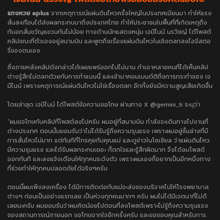
แทงหวย aplus
จากเหตุการณ์แผ่นดินไหวครั้งใหญ่ในประเทศเมียนมา ทำให้แรง
สั่นสะเทือนได้ส่งผลกระทบมาถึงประเทศไทย ทำให้ประชาชนในพื้นที่ที่เกิดเหตุถึง
กับอกสั่นขวัญแขวนกันไม่น้อย ทางด้านนักแสดงหนุ่ม เจมีไนน์ นรวิชญ์ ได้โพสต์
คลิปขณะที่ตัวเองอยู่สนามบิน และพูดถึงเรื่องแผ่นดินไหวในเชิงตลกลงไอจีสตอ
รี่ของตนเอง
ซึ่งภายหลังคลิปดังกล่าวได้เผยแพร่ออกไปไม่นาน ทำเอาหลายคนที่ได้เห็นคลิป
ต่างรู้สึกไม่ตลกด้วยกับการทำแบบนี้ และเข้ามาคอมเมนต์ติถึงการกระทำของ เจ
มีไนน์ เพราะเหตุการณ์แผ่นดินไหวไม่ใช่เรื่องตลก อีกทั้งยังมีความสูญเสียเกิดขึ้น
โดยล่าสุด เจมีไนน์ ได้โพสต์ข้อความขอโทษ ผ่านทาง X @gemini_ti ระบุว่า
“ผมขอโทษกับคลิปที่โพสต์ลงไปครับ ผมอยู่ที่สนามบิน กำลังจะเดินทางไปงานที่
ต่างประเทศ ตอนนั้นยอมรับว่าไม่ได้รับรู้ถึงความรุนแรง เพราะผมอยู่ชั้นล่างที่มี
การสั่นไหวไม่มาก แต่ทันทีที่โทรคุยกับคุณแม่ และดูข่าวในโซเชียล ว่าแผ่นดินไหว
มีความรุนแรง และได้รับผลกระทบเยอะ ก็ตกใจและรู้สึกผิดมาก จึงได้ลบโพสต์
ออกทันที และลงแจ้งเตือนให้ทุกคนระวังตัว เพราะผมเองก็อยากเป็นอีกหนึ่งทาง
ที่ช่วยทำให้ทุกคนปลอดภัยได้จริงๆครับ
ตอนนี้ผมเพิ่งลงเครื่อง ได้มีการติดต่อกับแม่จะส่งของบริจาคไปให้โรงพยาบาล
ต่างๆ ก่อนเป็นอย่างแรกเลย เป็นห่วงทุกคนมากๆ ครับ ผมไม่ได้มีเจตนาที่ไม่ดี
เลยนะครับ ผมยอมรับว่าผมคิดน้อยไปตอนที่ลงโพสต์เพราะไม่รู้ถึงความรุนแรง
ของสถานการณ์ภายนอก ขอโทษจากใจอีกครั้งครับ และขอขอบคุณสำหรับการ