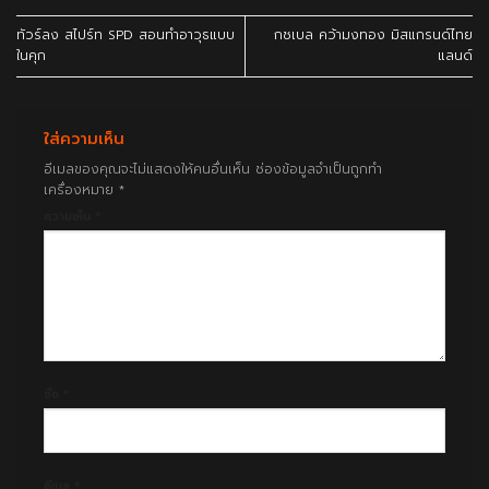
ทัวร์ลง สไปร์ท SPD สอนทำอาวุธแบบ
กชเบล คว้ามงทอง มิสแกรนด์ไทย
ในคุก
แลนด์
ใส่ความเห็น
อีเมลของคุณจะไม่แสดงให้คนอื่นเห็น
ช่องข้อมูลจำเป็นถูกทำ
เครื่องหมาย
*
ความเห็น
*
ชื่อ
*
อีเมล
*