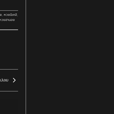
ย
,
หวยนิเคอิ
,
หวยฮานอย
 ไปเลย