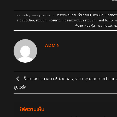
This entry was posted in
ตรวจผลหวย
,
ทำนายฝัน
,
หวยยี่กี
,
หวยลา
หวยปิงปอง
,
หวยยี่กี
,
หวยลาว
,
หวยลาวพัฒนา หวยยี่กี: real lotto
,
ห
พิเศษ หวยหุ้น: real lotto
,
ห
ADMIN
ช็อกวงการนางงาม! โอปอล สุชาตา ถูกปลดจากตำแหน่ง
ยูนิเวิร์ส
ใส่ความเห็น