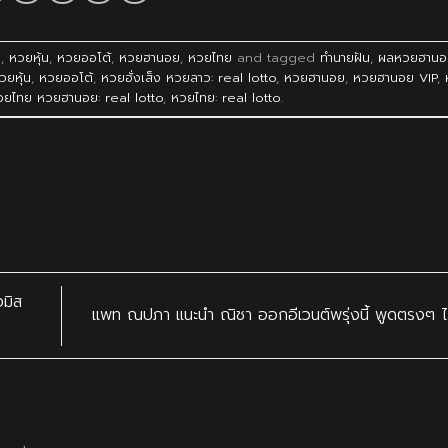
ว
,
หวยหุ้น
,
หวยออโต้
,
หวยฮานอย
,
หวยไทย
and tagged
ทำนายฝัน
,
ผลหวยฮานอ
วยหุ้น
,
หวยออโต้
,
หวยฮั่งเส็ง หวยลาว: real lotto
,
หวยฮานอย
,
หวยฮานอย VIP
,
วยไทย หวยฮานอย: real lotto
,
หวยไทย: real lotto
.
มิส
แพท ณปภา แนะนำ ณิชา ออกอีเวนต์พรุ่งนี้ พูดตรงๆ