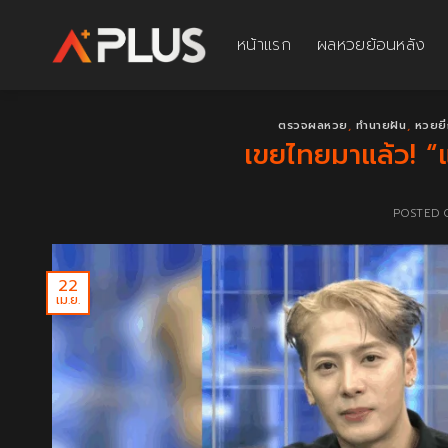
Skip
to
หน้าแรก
ผลหวยย้อนหลัง
content
ตรวจผลหวย
,
ทำนายฝัน
,
หวยยี่
เขยไทยมาแล้ว! “
POSTED
22
เม.ย.