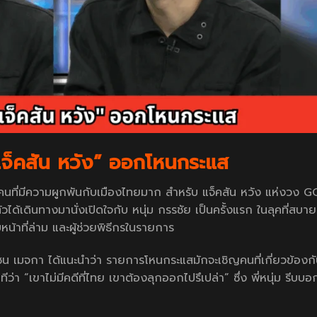
แจ็คสัน หวัง” ออกโหนกระแส
นที่มีความผูกพันกับเมืองไทยมาก สำหรับ แจ็คสัน หวัง แห่งวง G
้เดินทางมานั่งเปิดใจกับ หนุ่ม กรรชัย เป็นครั้งแรก ในลุคที่สบาย
น้าที่ล่าม และผู้ช่วยพิธีกรในรายการ
อ เซน เมจกา ได้แนะนำว่า รายการโหนกระแสมักจะเชิญคนที่เกี่ยวข้อง
ีว่า “เขาไม่มีคดีที่ไทย เขาต้องลุกออกไปรึเปล่า” ซึ่ง พี่หนุ่ม รีบบอก