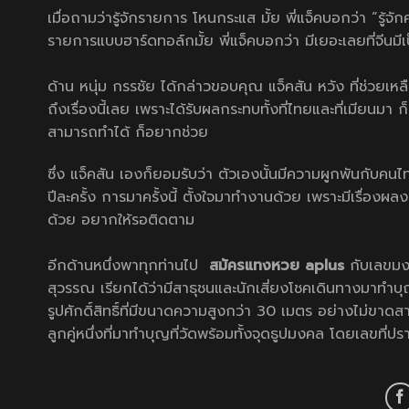
เมื่อถามว่ารู้จักรายการ โหนกระแส มั้ย พี่แจ็คบอกว่า “รู้
รายการแบบฮาร์ดทอล์กมั้ย พี่แจ็คบอกว่า มีเยอะเลยที่จีน
ด้าน หนุ่ม กรรชัย ได้กล่าวขอบคุณ แจ็คสัน หวัง ที่ช่วยเหล
ถึงเรื่องนี้เลย เพราะได้รับผลกระทบทั้งที่ไทยและที่เมียนมา
สามารถทำได้ ก็อยากช่วย
ซึ่ง แจ็คสัน เองก็ยอมรับว่า ตัวเองนั้นมีความผูกพันกั
ปีละครั้ง การมาครั้งนี้ ตั้งใจมาทำงานด้วย เพราะมีเรื่อง
ด้วย อยากให้รอติดตาม
อีกด้านหนึ่งพาทุกท่านไป
สมัครแทงหวย aplus
กับเลขม
สุวรรณ เรียกได้ว่ามีสาธุชนและนักเสี่ยงโชคเดินทางมา
รูปศักดิ์สิทธิ์ที่มีขนาดความสูงกว่า 30 เมตร อย่างไม่ข
ลูกคู่หนึ่งที่มาทำบุญที่วัดพร้อมทั้งจุดธูปมงคล โดยเลขที