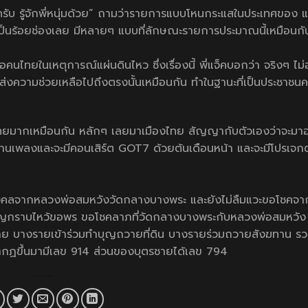
จักครับ รู้จักพี่หนุ่มด้วย” ถามว่ารายการแบบโหนกระแสในประเทศของ แจ
มีเป็นร้อยช่องเลย มีหลายๆ แบบที่ลักษณะรายการประมาณนี้เหมือนกั
ือคนไทยในเหตุการณ์แผ่นดินไหว ซึ่งเรื่องนี้ พี่แจ็คบอกว่า จริงๆ ไ
 ก็ส่งความช่วยเหลือไปถึงตรงนั้นเหมือนกัน ทำในฐานะที่เป็นประชาชนคน
บคนไทยมากเหมือนกัน หลักๆ เลยมาเมืองไทย สัญญากับตัวเองว่าจะมา
ผลงานเพลงและจะมีคอนเสิร์ต GOT7 ด้วยต้นเดือนหน้า และจะมีโปรเจกต์
งคลจากหลวงพ่อสมหวังวัดกลางบางพระ และยังไม่ลืมแวะขอโชคจาก
ทำบุญกราบไหว้ขอพร ขอโชคลาภที่วัดกลางบางพระกับหลวงพ่อสมหวัง
าดสาย บางรายเข้าร่วมทำบุญถวายที่ดิน บางรายร่วมถวายสังฆทาน รว
่ปรากฏขึ้นมามีเลข 914 ส่วนของบุตรชายได้เลข 794