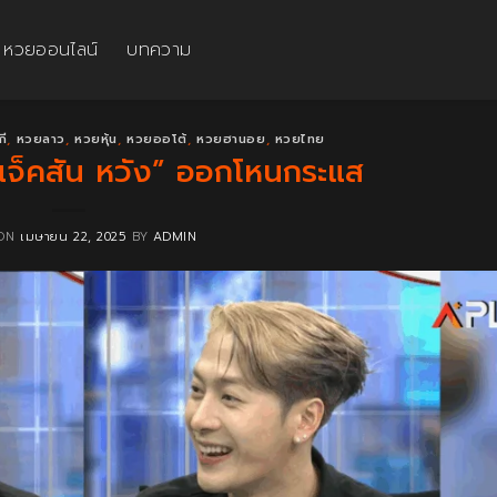
หวยออนไลน์
บทความ
กี
,
หวยลาว
,
หวยหุ้น
,
หวยออโต้
,
หวยฮานอย
,
หวยไทย
แจ็คสัน หวัง” ออกโหนกระแส
 ON
เมษายน 22, 2025
BY
ADMIN