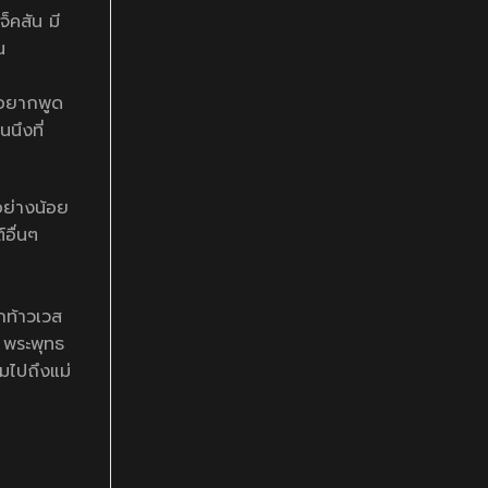
็คสัน มี
น
ม่อยากพูด
นึงที่
อย่างน้อย
อื่นๆ
ท้าวเวส
 พระพุทธ
มไปถึงแม่