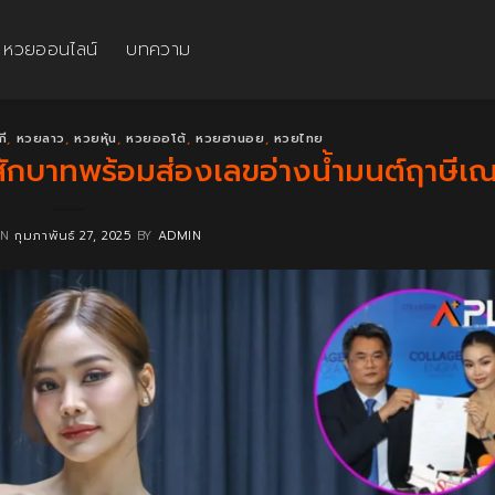
หวยออนไลน์
บทความ
กี
,
หวยลาว
,
หวยหุ้น
,
หวยออโต้
,
หวยฮานอย
,
หวยไทย
นสักบาทพร้อมส่องเลขอ่างน้ำมนต์ฤาษีเ
ON
กุมภาพันธ์ 27, 2025
BY
ADMIN