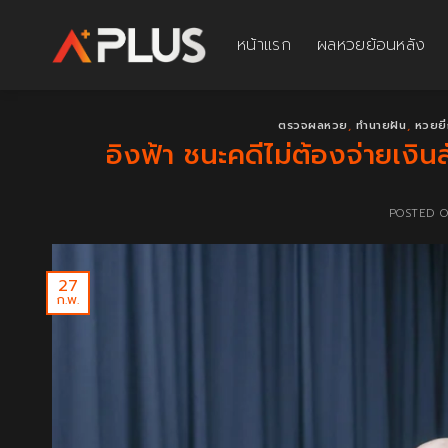
Skip
to
หน้าแรก
ผลหวยย้อนหลัง
content
ตรวจผลหวย
,
ทำนายฝัน
,
หวยยี่
อิงฟ้า ชนะคดีไม่ต้องจ่ายเงิ
POSTED 
27
ก.พ.