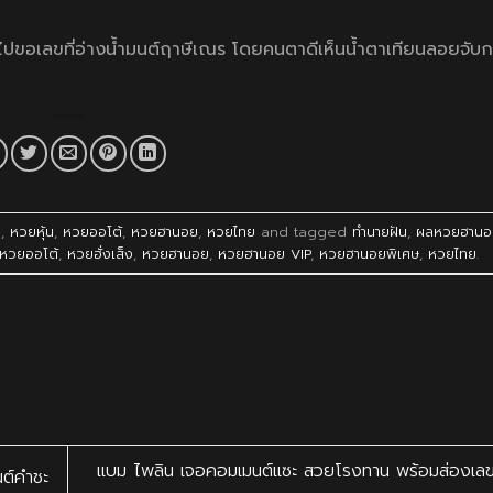
นไปขอเลขที่อ่างน้ำมนต์ฤาษีเณร โดยคนตาดีเห็นน้ำตาเทียนลอยจับกลุ
ว
,
หวยหุ้น
,
หวยออโต้
,
หวยฮานอย
,
หวยไทย
and tagged
ทำนายฝัน
,
ผลหวยฮานอ
หวยออโต้
,
หวยฮั่งเส็ง
,
หวยฮานอย
,
หวยฮานอย VIP
,
หวยฮานอยพิเศษ
,
หวยไทย
.
แบม ไพลิน เจอคอมเมนต์แซะ สวยโรงทาน พร้อมส่องเลข
นต์คำชะ