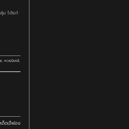
่ม ได้แก่
ย
,
หวยนิเคอิ
,
เด็ดเจ๊ฟอง