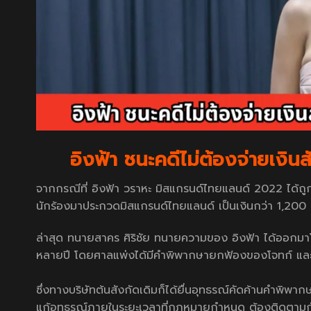
อิงฟ้า ชนะคดีไม่ต้องจ่ายเงิ
จากกรณีที่ อิงฟ้า วราหะ มิสแกรนด์ไทยแลนด์ 2022 ได้ถู
นักร้องมาประกวดมิสแกรนด์ไทยแลนด์ เป็นเงินกว่า 1,200
ล่าสุด ทนายสาคร ศิริชัย ทนายความของ อิงฟ้า ได้ออกมาโพ
หลายปี โดยศาลแพ่งได้มีคำพิพากษายกฟ้องของโจทก์ และอิ
ซึ่งทางบริษัทต้นสังกัดเดิมก็ได้ยื่นอุทธรณ์คัดค้านคำพิพา
แก้อุทธรณ์ภายในระยะเวลาที่กฎหมายกำหนด ต้องติดตามก