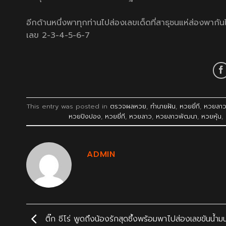
อีกด้านหนึ่งพาทุกท่านไปส่องเลขเด็ดที่สาธุชนแห่ส่องพากั
เลข 2-3-4-5-6-7
This entry was posted in
ตรวจผลหวย
,
ทำนายฝัน
,
หวยยี่กี
,
หวยลา
หวยปิงปอง
,
หวยยี่กี
,
หวยลาว
,
หวยลาวพัฒนา
,
หวยหุ้น
,
ADMIN
ติ๊ก ชีโร่ พูดถึงน้องรักสุดซึ้งพร้อมพาไปส่องเลขขันน้ำม