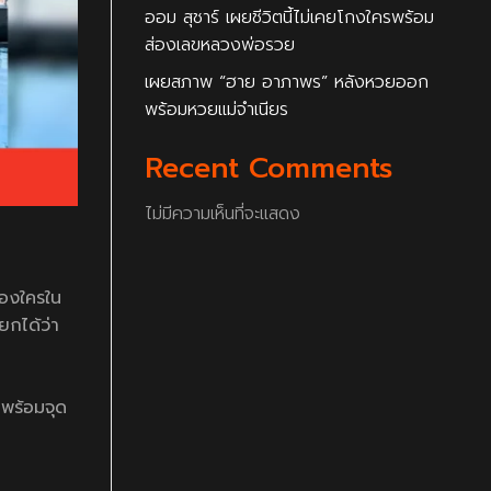
ออม สุชาร์ เผยชีวิตนี้ไม่เคยโกงใครพร้อม
ส่องเลขหลวงพ่อรวย
เผยสภาพ “ฮาย อาภาพร” หลังหวยออก
พร้อมหวยแม่จำเนียร
Recent Comments
ไม่มีความเห็นที่จะแสดง
รองใครใน
ยกได้ว่า
 พร้อมจุด