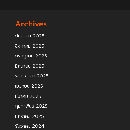
Archives
กันยายน 2025
สิงหาคม 2025
กรกฎาคม 2025
มิถุนายน 2025
พฤษภาคม 2025
เมษายน 2025
มีนาคม 2025
กุมภาพันธ์ 2025
มกราคม 2025
ธันวาคม 2024