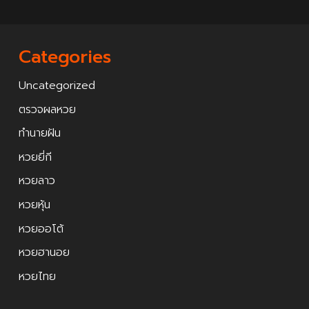
Categories
Uncategorized
ตรวจผลหวย
ทำนายฝัน
หวยยี่กี
หวยลาว
หวยหุ้น
หวยออโต้
หวยฮานอย
หวยไทย