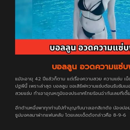
บอลลูน อวดความแซ่บพ
แม้จะอายุ 42 ปีแล้วก็ตาม แต่เรื่องความสวย ความแซ่บ เน็
ปฐพีนี้ เพราะล่าสุด บอลลูน ขอเสิร์ฟความแซ่บต้อนรับซัมเมอร
สวยแซ่บ ทำเอาอุณหภูมิของประเทศไทยร้อนฉ่ากันเลยทีเดีั
อีกด้านหนึ่งพาทุกท่านไปทำบุญกับนางเอกลิเกดัง น้องปอย 
ธูปมงคลมาฝากแฟนคลับ โดยเลขเด็ดดังกล่าวคือ 8-9-6