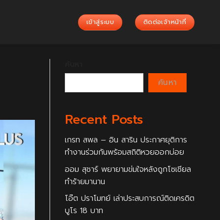
เข้าสู่ระบบ
ติดต่อเจ้าหน้าที่
ค้นหา
ค้นหา
Recent Posts
เกรท สพล – อิน สาริน ประกาศยุติการ
ทำงานร่วมกันพร้อมสถิติหวยออกบ่อย
ออม สุชาร์ พยายามข่มใจหลังถูกโซเชียล
ทำร้ายมานาน
โอ๊ต ปราโมทย์ เล่าประสบการณ์ติดเครดิต
บูโร 18 บาท