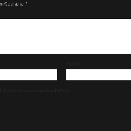
ทำเครื่องหมาย
*
เว็บไซต์
์นี้ สำหรับการแสดงความเห็นครั้งถัดไป