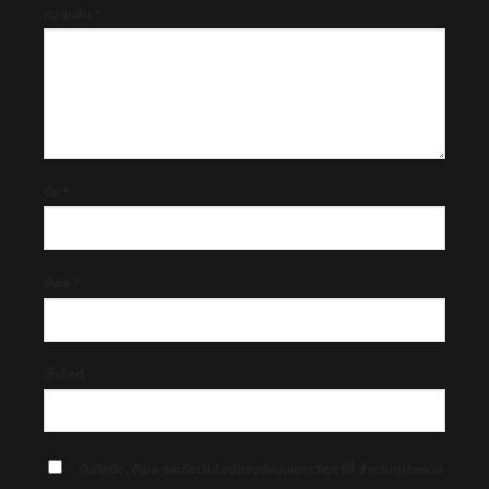
ความเห็น
*
ชื่อ
*
อีเมล
*
เว็บไซต์
บันทึกชื่อ, อีเมล และชื่อเว็บไซต์ของฉันบนเบราว์เซอร์นี้ สำหรับการแสดง