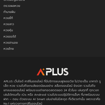
ตรวจผลหวย
ทำนายฝัน
หวยยี่กี
หวยลาว
หวยหุ้น
หวยออโต้
หวยฮานอย
หวยไทย
APLUS
เว็บไซต์ คาสิโนออนไลน์ ที่มีบริการแบบฟูลเซอวิส ไม่ว่าจะเป็น บาคาร่า รู
เล็ต หวย รวมไปถึงเกมส์ยอดนิยมอย่าง สล็อตออนไลน์ ยิงปลา รวมไปถึง
แทงบอลออนไลน์ พร้อมระบบถ่ายทอดสดตลอด 24 ชั่วโมง เล่นทุกที่ ทุกเวลา
เล่นได้ครบทั้ง iOs หรือ Android รวมไประบบปฏิบัติการอื่นๆ ที่มาพร้อมระบบ
ฝาก – ถอน ด้วยระบบ AI Smart เล่นง่ายไม่มีสะดุด ที่เดียวเท่านั้น เพราะเราคือ
No.1 แห่งวงการคาสิโนออนไลน์