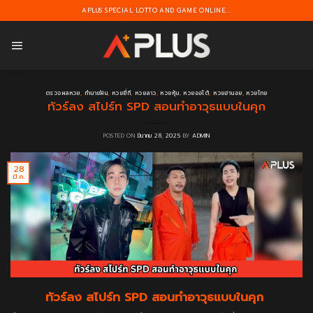
Skip
APLUS SPECIAL LOTTO AND GAME ONLINE...
to
content
ตรวจผลหวย
,
ทำนายฝัน
,
หวยยี่กี
,
หวยลาว
,
หวยหุ้น
,
หวยออโต้
,
หวยฮานอย
,
หวยไทย
ทัวร์ลง สไปร์ท SPD สอนทำอาวุธแบบในคุก
POSTED ON
มีนาคม 28, 2025
BY
ADMIN
28
มี.ค.
ทัวร์ลง สไปร์ท SPD สอนทำอาวุธแบบในคุก