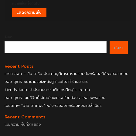
ความเห็นครั้งถัดไป
ค้นหา
ค้นหา
Recent Posts
เกรท สพล – อิน สาริน ประกาศยุติการทำงานร่วมกันพร้อมสถิติหวยออกบ่อย
ออม สุชาร์ พยายามข่มใจหลังถูกโซเชียลทำร้ายมานาน
โอ๊ต ปราโมทย์ เล่าประสบการณ์ติดเครดิตบูโร 18 บาท
ออม สุชาร์ เผยชีวิตนี้ไม่เคยโกงใครพร้อมส่องเลขหลวงพ่อรวย
เผยสภาพ “ฮาย อาภาพร” หลังหวยออกพร้อมหวยแม่จำเนียร
Recent Comments
ไม่มีความเห็นที่จะแสดง