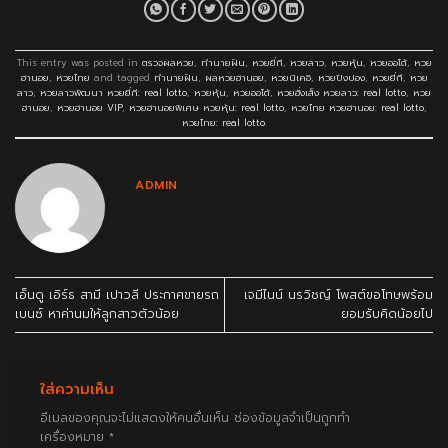
This entry was posted in
ตรวจผลหวย
,
ทำนายฝัน
,
หวยยี่กี
,
หวยลาว
,
หวยหุ้น
,
หวยออโต้
,
หวย
ฮานอย
,
หวยไทย
and tagged
ทำนายฝัน
,
ผลหวยฮานอย
,
หวยนิเคอิ
,
หวยปิงปอง
,
หวยยี่กี
,
หวย
ลาว
,
หวยลาวพัฒนา หวยยี่กี: real lotto
,
หวยหุ้น
,
หวยออโต้
,
หวยฮั่งเส็ง หวยลาว: real lotto
,
หวย
ฮานอย
,
หวยฮานอย VIP
,
หวยฮานอยพิเศษ หวยหุ้น: real lotto
,
หวยไทย หวยฮานอย: real lotto
,
หวยไทย: real lotto
.
ADMIN
เอ็นดู เอิร์ธ สามี เปาวลี ประกาศขายรถ
เจมีไนน์ นรวิชญ์ โพสต์ขอโทษพร้อม
เบนซ์ หาค่านมให้ลูกสาวตัวน้อย
ยอมรับคิดน้อยไป
ใส่ความเห็น
อีเมลของคุณจะไม่แสดงให้คนอื่นเห็น
ช่องข้อมูลจำเป็นถูกทำ
เครื่องหมาย
*