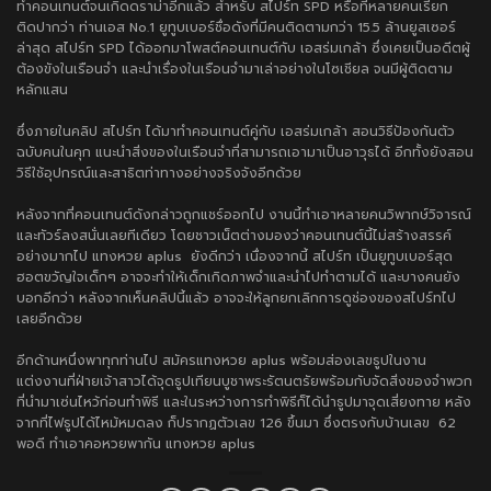
ทำคอนเทนต์จนเกิดดราม่าอีกแล้ว สำหรับ สไปร์ท SPD หรือที่หลายคนเรียก
ติดปากว่า ท่านเอส No.1 ยูทูบเบอร์ชื่อดังที่มีคนติดตามกว่า 15.5 ล้านยูสเซอร์
ล่าสุด สไปร์ท SPD ได้ออกมาโพสต์คอนเทนต์กับ เอสร่มเกล้า ซึ่งเคยเป็นอดีตผู้
ต้องขังในเรือนจำ และนำเรื่องในเรือนจำมาเล่าอย่างในโซเชียล จนมีผู้ติดตาม
หลักแสน
ซึ่งภายในคลิป สไปร์ท ได้มาทำคอนเทนต์คู่กับ เอสร่มเกล้า สอนวิธีป้องกันตัว
ฉบับคนในคุก แนะนำสิ่งของในเรือนจำที่สามารถเอามาเป็นอาวุธได้ อีกทั้งยังสอน
วิธีใช้อุปกรณ์และสาธิตท่าทางอย่างจริงจังอีกด้วย
หลังจากที่คอนเทนต์ดังกล่าวถูกแชร์ออกไป งานนี้ทำเอาหลายคนวิพากษ์วิจารณ์
และทัวร์ลงสนั่นเลยทีเดียว โดยชาวเน็ตต่างมองว่าคอนเทนต์นี้ไม่สร้างสรรค์
อย่างมากไป
แทงหวย aplus ยังดีกว่า
เนื่องจากนี้ สไปร์ท เป็นยูทูบเบอร์สุด
ฮอตขวัญใจเด็กๆ อาจจะทำให้เด็กเกิดภาพจำและนำไปทำตามได้ และบางคนยัง
บอกอีกว่า หลังจากเห็นคลิปนี้แล้ว อาจจะให้ลูกยกเลิกการดูช่องของสไปร์ทไป
เลยอีกด้วย
อีกด้านหนึ่งพาทุกท่านไป
สมัครแทงหวย aplus พร้อม
ส่องเลขธูปในงาน
แต่งงานที่ฝ่ายเจ้าสาวได้จุดธูปเทียนบูชาพระรัตนตรัยพร้อมกับจัดสิ่งของจำพวก
ที่นำมาเซ่นไหว้ก่อนทำพิธี และในระหว่างการทำพิธีก็ได้นำธูปมาจุดเสี่ยงทาย หลัง
จากที่ไฟธูปได้ไหม้หมดลง ก็ปรากฏตัวเลข 126 ขึ้นมา ซึ่งตรงกับบ้านเลข 62
พอดี ทำเอาคอหวยพากัน
แทงหวย aplus