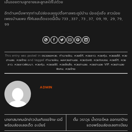
เอ็นจอยตามลูกชายและลูกสะใภ้ไปด้วย
อีกด้านหนึ่งพาทุกท่านไปส่องเลขธูปตั้งศาลพระภูมิบ้าน น้องอุ๋งอิ๋ง สาวน้อย
เพชรบ้านแพง ที่ให้เลขเด็ดงวดนี้้เป็น 733 , 337 , 73 , 37, 09, 19, 29, 79,
99
This entry was posted in
ตรวจผลหวย
,
ทำนายฝัน
,
หวยยี่กี
,
หวยลาว
,
หวยหุ้น
,
หวยออโต้
,
หวย
ฮานอย
,
หวยไทย
and tagged
ทำนายฝัน
,
ผลหวยฮานอย
,
หวยนิเคอิ
,
หวยปิงปอง
,
หวยยี่กี
,
หวย
ลาว
,
หวยลาวพัฒนา
,
หวยหุ้น
,
หวยออโต้
,
หวยฮั่งเส็ง
,
หวยฮานอย
,
หวยฮานอย VIP
,
หวยฮานอย
พิเศษ
,
หวยไทย
.
ADMIN
นายกสมาคมนักข่าวบันเทิงขอโทษ เจนี่
ตั้ม วราวุธ น้ำตาจะไหล ออกรถป้าย
พร้อมส่องเลขเด็ด อ.เบียร์
แดงพร้อมส่องเลขทะเบียน