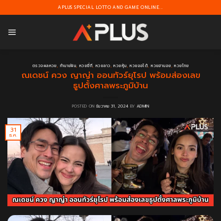
Skip
APLUS SPECIAL LOTTO AND GAME ONLINE...
to
content
ตรวจผลหวย
,
ทำนายฝัน
,
หวยยี่กี
,
หวยลาว
,
หวยหุ้น
,
หวยออโต้
,
หวยฮานอย
,
หวยไทย
ณเดชน์ ควง ญาญ่า ออนทัวร์ยุโรป พร้อมส่องเลข
ธูปตั้งศาลพระภูมิบ้าน
POSTED ON
ธันวาคม 31, 2024
BY
ADMIN
31
ธ.ค.