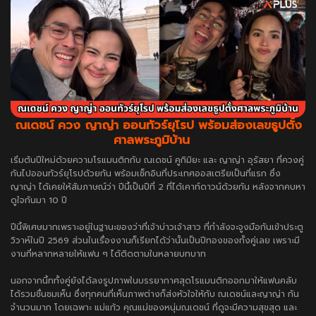
ณเดชน์ ควง ญาญ่า ออนทัวร์ยุโรป พร้อมส่องเลขธูปตั้ง
ศาลพระภูมิบ้าน
เริ่มต้นปีใหม่ด้วยความโรแมนติกกับ ณเดชน์ คูกิมิยะ และ ญาญ่า อุรัสยา ที่ควงคู่
กันไปออนทัวร์ยุโรปด้วยกัน พร้อมเช็กอินที่ประเทศออสเตรียเป็นที่แรก ซึ่ง
ญาญ่า ได้เคยให้สัมภาษณ์ว่า ปีนี้เป็นปีที่ 2 ที่ได้เคาท์ดาวน์ด้วยกัน หลังจากคบหา
ดูใจกันมา 10 ปี
ปีนี้พิเศษมากเพราะอยู่ในฐานะของว่าที่เจ้าบ่าวเจ้าสาว ที่กำลังจะจูงมือกันเข้าประตู
วิวาห์ในปี 2569 ส่วนในเรื่องงานก็เรียกได้ว่านั้นเป็นปีทองของทั้งคู่เลย เพราะมี
งานที่หลากหลายให้แฟน ๆ ได้ติดตามในหลายบทบาท
นอกจากนี้ททั้งคู่ยังได้ลงรูปภาพในบรรยากาศสุดโรแมนติกออกมาให้แฟนคลับ
ได้รวมชื่นชมเห็น ซึ่งทุกคนที่เห็นภาพต่างก็ส่งหัวใจให้กับ ณเดชน์และญาญ่า กัน
จำนวนมาก โดยเฉพาะ แม่แก้ว คุณแม่ของหนุ่มณเดชน์ ที่ดูจะมีความสุขสุด และ