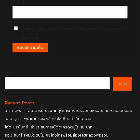
เว็บไซต์
บันทึกชื่อ, อีเมล และชื่อเว็บไซต์ของฉันบนเบราว์เซอร์นี้ สำหรับการแสดง
ความเห็นครั้งถัดไป
ค้นหา
ค้นหา
Recent Posts
เกรท สพล – อิน สาริน ประกาศยุติการทำงานร่วมกันพร้อมสถิติหวยออกบ่อย
ออม สุชาร์ พยายามข่มใจหลังถูกโซเชียลทำร้ายมานาน
โอ๊ต ปราโมทย์ เล่าประสบการณ์ติดเครดิตบูโร 18 บาท
ออม สุชาร์ เผยชีวิตนี้ไม่เคยโกงใครพร้อมส่องเลขหลวงพ่อรวย