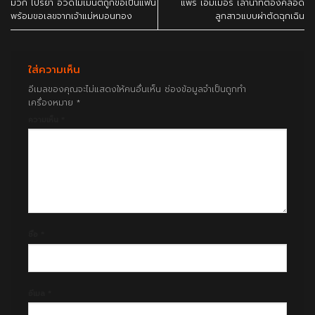
มิวกี้ ไปรยา อวดโมเมนต์ถูกขอเป็นแฟน
แพร เอมเมอรี่ เล่านาทีต้องคลอด
พร้อมขอเลขจากเจ้าแม่หมอนทอง
ลูกสาวแบบผ่าตัดฉุกเฉิน
ใส่ความเห็น
อีเมลของคุณจะไม่แสดงให้คนอื่นเห็น
ช่องข้อมูลจำเป็นถูกทำ
เครื่องหมาย
*
ความเห็น
*
ชื่อ
*
อีเมล
*