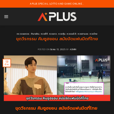
Skip
APLUS SPECIAL LOTTO AND GAME ONLINE...
to
content
ตรวจผลหวย
,
ทำนายฝัน
,
หวยยี่กี
,
หวยลาว
,
หวยหุ้น
,
หวยออโต้
,
หวยฮานอย
,
หวยไทย
ขุดวีรกรรม คิมซูฮยอน สมัยจัดแฟนมีตที่ไทย
POSTED ON
มีนาคม 13, 2025
BY
ADMIN
13
มี.ค.
ขุดวีรกรรม คิมซูฮยอน สมัยจัดแฟนมีตที่ไทย