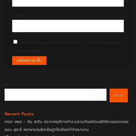
เว็บไซต์
บันทึกชื่อ, อีเมล และชื่อเว็บไซต์ของฉันบนเบราว์เซอร์นี้ สำหรับการแสดง
ความเห็นครั้งถัดไป
ค้นหา
ค้นหา
Recent Posts
เกรท สพล – อิน สาริน ประกาศยุติการทำงานร่วมกันพร้อมสถิติหวยออกบ่อย
ออม สุชาร์ พยายามข่มใจหลังถูกโซเชียลทำร้ายมานาน