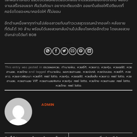
โละพื้นที่ทั้งหมด แล้วไปตีเส้นคอร์ดแบดหลังจากตีเสร็จค่อยให้จัดที่ใหม่ พอจัด
งานเสร็จรอบแรก คืนวันถัดมา อยากจะตีแบดอีก ออแกไนซ์ขอให้ไปตีแบดที่
คอร์ดโดยจะเหมาคอร์ดให้ ก็ไม่ยอม
อีกด้านหนึ่งพาทุกท่านไปส่องสาวแก้บนท้าวเวสสุวรรณหน้าทองคำ หลังขาย
ที่ดินได้ 30 ล้าน พร้อมได้เลขสวยกลับบ้านไปเสี่ยงโชคต่ออีกด้วย โดยเลขสวย
ดังกล่าวได้แก้ 808
This entry was posted in
ตรวจผลหวย
,
ทำนายฝัน
,
หวยยี่กี
,
หวยลาว
,
หวยหุ้น
,
หวยออโต้
,
หวย
ฮานอย
,
หวยไทย
and tagged
ทำนายฝัน
,
ผลหวยฮานอย
,
หวยนิเคอิ
,
หวยปิงปอง
,
หวยยี่กี
,
หวย
ลาว
,
หวยลาวพัฒนา หวยยี่กี: real lotto
,
หวยหุ้น
,
หวยออโต้
,
หวยฮั่งเส็ง หวยลาว: real lotto
,
หวย
ฮานอย
,
หวยฮานอย VIP
,
หวยฮานอยพิเศษ หวยหุ้น: real lotto
,
หวยไทย หวยฮานอย: real lotto
,
หวยไทย: real lotto
.
ADMIN