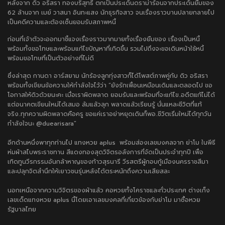
หลังจาก ดิว อริสรา ทองบริสุทธิ์ ตกเป็นประเด็นดราม่าร้อนจากประเด็นยืมของ
62 ล้านจาก เมย์ วาสนา อินทะแสง นักธุรกิจสาว จนเรื่องราวบานปลายกลายไป
เป็นคดีความและต้องเซ็นยอมรับสภาพหนี้
ก่อนที่เจ้าตัวจะออกมาชี้แจงเรื่องราวมากมายทั้งเรื่องยืมของ เรื่องเป็นหนี้
พร้อมทั้งขอโทษและพร้อมแก้ไขปัญหาที่เกิดขึ้น รวมไปถึงจะขอเดินหน้าใช้หนี้
พร้อมขอโทษที่เป็นตัวอย่างที่ไม่ดี
ซึ่งล่าสุด กานดา อาร์สยาม นักร้องลูกทุ่งสาวก็ได้โพสต์ภาพคู่กับ ดิว อริสรา
พร้อมทั้งเขียนข้อความให้กำลังใจไว้ว่า “ยังรักเพื่อนเหมือนเดิมและตลอดไป ขอ
โอกาสให้ดิวด้วยนะคะ เมื่อเราผิดพลาด ยอมรับและพร้อมที่จะแก้ไข..อดีตแก้ไม่ได้
แต่อนาคตเขียนใหม่ได้เสมอ ล้มแล้วลุก พลาดแล้วเรียนรู้ นั่นแหละชีวิตที่แท้
จริง..ทุกความผิดพลาดคือครู ขอแค่เราอย่าหยุดเดินก็พอ..ชีวิตเริ่มใหม่ได้ทุกวัน
กำลังใจนะ @duearisara”
อีกด้านหนึ่งพาทุกท่านไป
แทงหวย aplus พร้อม
ส่องเลขมงคลจาก ย่าโม ในพีธี
ห่มผ้าสไบพระราชทาน สีแดงทองสุดวิจิตรอลังการที่จัดเป็นประจำทุกปี เพื่อ
เทิดทูนวีรกรรมอันกล้าหาญของท้าวสุรนารี วีรสตรีผู้กอบกู้เมืองนครราชสีมา
และปลุกจิตสำนึกให้เยาวชนรุ่นหลังได้ตระหนักถึงความเสียสละ
นอกเหนือจากความวิจิตรของผ้าแล้ว คอหวยทั้งโคราชและทั่วประเทศ ต่างเก็ง
เลขเด็ด
แทงหวย aplus
นี้โดยเอาเลขมงคลที่เกี่ยวข้องกับย่าโม มาซื้อหวย
รัฐบาลไทย