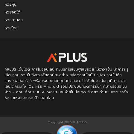
หวยหุ้น
หวยออโต้
หวยฮานอย
หวยไทย
APLUS
เว็บไซต์ คาสิโนออนไลน์ ที่มีบริการแบบฟูลเซอวิส ไม่ว่าจะเป็น บาคาร่า รู
เล็ต หวย รวมไปถึงเกมส์ยอดนิยมอย่าง สล็อตออนไลน์ ยิงปลา รวมไปถึง
แทงบอลออนไลน์ พร้อมระบบถ่ายทอดสดตลอด 24 ชั่วโมง เล่นทุกที่ ทุกเวลา
เล่นได้ครบทั้ง iOs หรือ Android รวมไประบบปฏิบัติการอื่นๆ ที่มาพร้อมระบบ
ฝาก – ถอน ด้วยระบบ AI Smart เล่นง่ายไม่มีสะดุด ที่เดียวเท่านั้น เพราะเราคือ
No.1 แห่งวงการคาสิโนออนไลน์
Copyright 2026 ©
APLUS