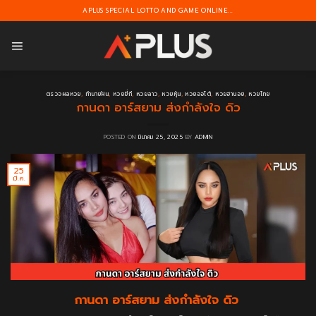
Skip
APLUS SPECIAL LOTTO AND GAME ONLINE...
to
content
ตรวจผลหวย
,
ทำนายฝัน
,
หวยยี่กี
,
หวยลาว
,
หวยหุ้น
,
หวยออโต้
,
หวยฮานอย
,
หวยไทย
กานดา อาร์สยาม ส่งกำลังใจ ดิว
POSTED ON
มีนาคม 25, 2025
BY
ADMIN
25
มี.ค.
กานดา อาร์สยาม ส่งกำลังใจ ดิว