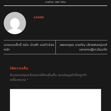
หวยไทย: real lotto
.
ADMIN
นางแบบเซ็กซี่ หมิง น่านฟ้า เจอทัวร์ลง
เผยเหตุผล อายกัญ เลิกแฟนหนุ่มอภิ
หนัก
มหาเศรษฐีชาวโมนาโก
ใส่ความเห็น
อีเมลของคุณจะไม่แสดงให้คนอื่นเห็น
ช่องข้อมูลจำเป็นถูกทำ
เครื่องหมาย
*
ความเห็น
*