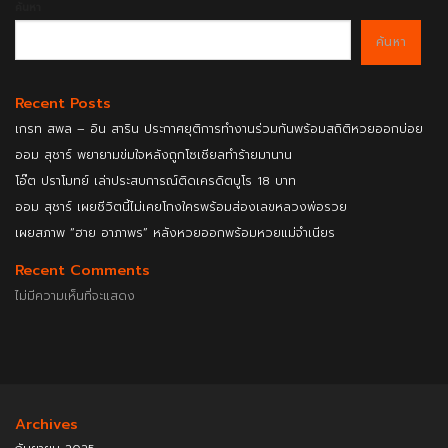
ค้นหา
ค้นหา
Recent Posts
เกรท สพล – อิน สาริน ประกาศยุติการทำงานร่วมกันพร้อมสถิติหวยออกบ่อย
ออม สุชาร์ พยายามข่มใจหลังถูกโซเชียลทำร้ายมานาน
โอ๊ต ปราโมทย์ เล่าประสบการณ์ติดเครดิตบูโร 18 บาท
ออม สุชาร์ เผยชีวิตนี้ไม่เคยโกงใครพร้อมส่องเลขหลวงพ่อรวย
เผยสภาพ “ฮาย อาภาพร” หลังหวยออกพร้อมหวยแม่จำเนียร
Recent Comments
ไม่มีความเห็นที่จะแสดง
Archives