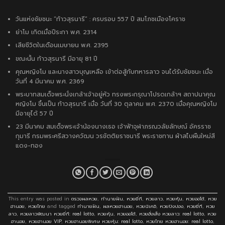
วันแห่งชัยชนะ “ท้าวสุรนารี” : ครบรอบ 557 ปี สมโภชเมืองโคราช
ย่าโม เกิดเมื่อปีระกา พ.ศ. 2314
เสียชีวิตในเดือนเมษายน พ.ศ. 2395
ขณะนั้น ท้าวสุรนารี มีอายุ 81 ปี
คุณหญิงโม และนางสาวบุญเหลือ เข้าต่อสู้กับทหารลาว จนได้รับชัยชนะ เมื่อ
วันที่ 4 มีนาคม พ.ศ. 2369
พระบาทสมเด็จพระนั่งเกล้าเจ้าอยู่หัว ทรงพระกรุณาโปรดเกล้าฯ สถาปนาคุณ
หญิงโม ขึ้นเป็น ท้าวสุรนารี เมื่อ วันที่ 30 ตุลาคม พ.ศ. 2370 เมื่อคุณหญิงโม
มีอายุได้ 57 ปี
23 มีนาคม สมเด็จพระเจ้าน้องนางเธอ เจ้าฟ้าจุฬาภรณวลัยลักษณ์ อัครราช
กุมารี กรมพระศรีสวางควัฒน วรขัตติยราชนารี พระราชทาน ผ้าสไบผืนใหม่สี
แดง-ทอง
This entry was posted in
ตรวจผลหวย
,
ทำนายฝัน
,
หวยยี่กี
,
หวยลาว
,
หวยหุ้น
,
หวยออโต้
,
หวย
ฮานอย
,
หวยไทย
and tagged
ทำนายฝัน
,
ผลหวยฮานอย
,
หวยนิเคอิ
,
หวยปิงปอง
,
หวยยี่กี
,
หวย
ลาว
,
หวยลาวพัฒนา หวยยี่กี: real lotto
,
หวยหุ้น
,
หวยออโต้
,
หวยฮั่งเส็ง หวยลาว: real lotto
,
หวย
ฮานอย
,
หวยฮานอย VIP
,
หวยฮานอยพิเศษ หวยหุ้น: real lotto
,
หวยไทย หวยฮานอย: real lotto
,