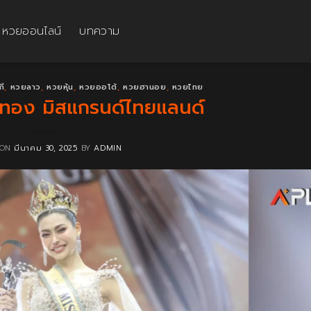
หวยออนไลน์
บทความ
กี
,
หวยลาว
,
หวยหุ้น
,
หวยออโต้
,
หวยฮานอย
,
หวยไทย
ทอง มิสแกรนด์ไทยแลนด์
 ON
มีนาคม 30, 2025
BY
ADMIN