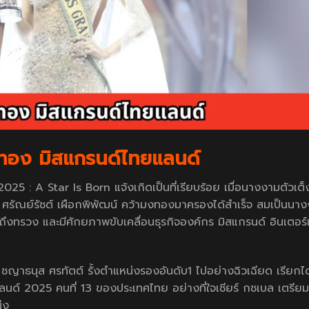
ทอง มิสแกรนด์ไทยแลนด์
 : A Star Is Born แจ้งเกิดเป็นที่เรียบร้อย เมื่อนางงามตัวเต็ง
ศรัณย์รัชต์ เผือกพิพัฒน์ คว้ามงทองมาครองได้สำเร็จ สมเป็นนาง
ึงทรวง และมีศักยภาพขับเคลื่อนธุรกิจองค์กร มิสแกรนด์ อินเตอร์
ญาธนุส ศรทัตต์ รั้งตำแหน่งรองอันดับ1 ไปอย่างฉิวเฉียด เรียกไ
ลนด์ 2025 คนที่ 13 ของประเทศไทย อย่างที่ใจเชียร์ กชเบล เตรียมข
่ง