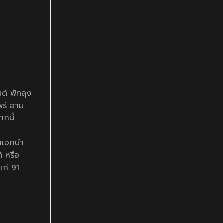
ด์ พัทลุง
พร่ อาม
ากนี้
สาเอกนำ
์ หรือ
แก่ 91