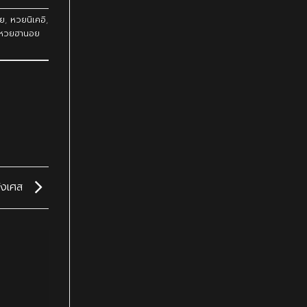
ย
,
หวยนิเคอิ
,
หวยฮานอย
ั่งเศส