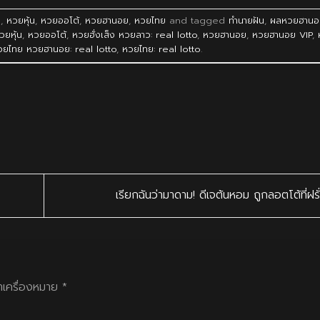
ว
,
หวยหุ้น
,
หวยออโต้
,
หวยฮานอย
,
หวยไทย
and tagged
ทำนายฝัน
,
ผลหวยฮานอ
วยหุ้น
,
หวยออโต้
,
หวยฮั่งเส็ง หวยลาว: real lotto
,
หวยฮานอย
,
หวยฮานอย VIP
,
วยไทย หวยฮานอย: real lotto
,
หวยไทย: real lotto
.
เรียกฉันว่ามาดาม! ดีเจต้นหอม ถูกลอตโต้ที่ฝร
ทำเครื่องหมาย
*