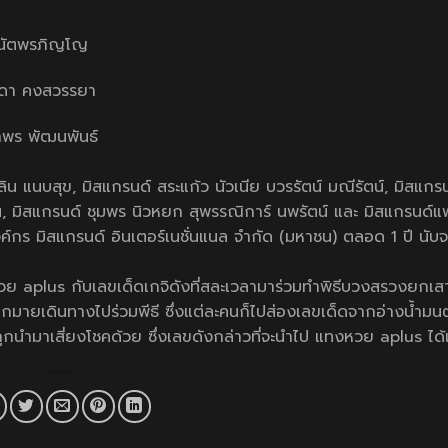
 ธนัตพรภิญโญ
ิชดา คงสวรรยา
าพร พัฒนพันธ์
ิน แนบสุข, มิสแกรนด์ สระแก้ว นัวเนีย บวรรัตน์ มณีรัตน์, มิสแกรน
มน, มิสแกรนด์ ชุมพร นิวหยก สุพรรณิการ์ นพรัตน์ และ มิสแกรนด์แ
งค์กร มิสแกรนด์ อินเตอร์เนชั่นแนล จำกัด (มหาชน) ตลอด 1 ปี นับจ
วย aplus
กับเลขเด็ดเกจิดังที่สละเวลามาร่วมทำพิธีบวงสรวงยกเ
ยเดินทางไปร่วมพีธี ซึ่งแต่ละคนก็ไปส่องเลขเด็ดจากอ่างน้ำมนต
กนำมาเสี่ยงโชคด้วย ซึ่งเลขดังกล่าวที่จะนำไป
แทงหวย aplus
ได้