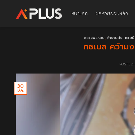
Skip
to
หน้าแรก
ผลหวยย้อนหลัง
content
ตรวจผลหวย
,
ทำนายฝัน
,
หวยยี่
กชเบล คว้ามง
POSTED
30
มี.ค.