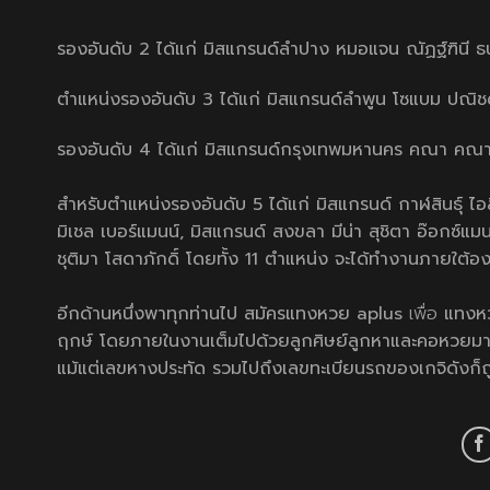
รองอันดับ 2 ได้แก่ มิสแกรนด์ลำปาง หมอแจน ณัฏฐ์ฑินี
ตำแหน่งรองอันดับ 3 ได้แก่ มิสแกรนด์ลำพูน โซแบม ปณ
รองอันดับ 4 ได้แก่ มิสแกรนด์กรุงเทพมหานคร คณา คณ
สำหรับตำแหน่งรองอันดับ 5 ได้แก่ มิสแกรนด์ กาฬสินธุ์ ไอล
มิเชล เบอร์แมนน์, มิสแกรนด์ สงขลา มีน่า สุชิตา อ๊อกซ์แ
ชุติมา โสดาภักดิ์ โดยทั้ง 11 ตำแหน่ง จะได้ทำงานภายใต้อ
อีกด้านหนึ่งพาทุกท่านไป
สมัครแทงหวย aplus
เพื่อ
แทงห
ฤกษ์ โดยภายในงานเต็มไปด้วยลูกศิษย์ลูกหาและคอหวยมากมา
แม้แต่เลขหางประทัด รวมไปถึงเลขทะเบียนรถของเกจิดังก็ถู