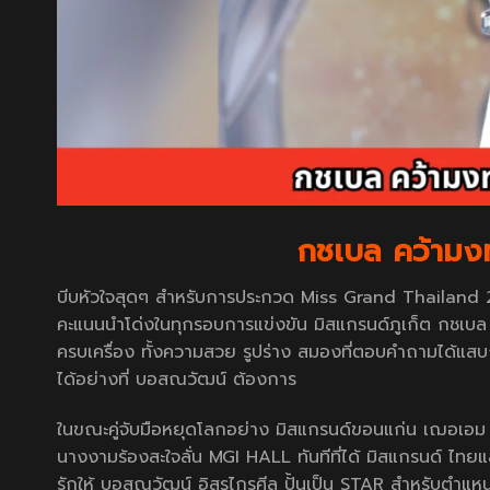
กชเบล คว้ามง
บีบหัวใจสุดๆ สำหรับการประกวด Miss Grand Thailand 2025
คะแนนนำโด่งในทุกรอบการแข่งขัน มิสแกรนด์ภูเก็ต กชเบล 
ครบเครื่อง ทั้งความสวย รูปร่าง สมองที่ตอบคำถามได้แสบถ
ได้อย่างที่ บอสณวัฒน์ ต้องการ
ในขณะคู่จับมือหยุดโลกอย่าง มิสแกรนด์ขอนแก่น เฌอเอม ช
นางงามร้องสะใจลั่น MGI HALL ทันทีที่ได้ มิสแกรนด์ ไทยแ
รักให้ บอสณวัฒน์ อิสรไกรศีล ปั้นเป็น STAR สำหรับตำแหน