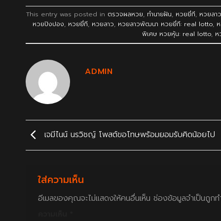
This entry was posted in
ตรวจผลหวย
,
ทำนายฝัน
,
หวยยี่กี
,
หวยลา
หวยปิงปอง
,
หวยยี่กี
,
หวยลาว
,
หวยลาวพัฒนา หวยยี่กี: real lotto
,
ห
พิเศษ หวยหุ้น: real lotto
,
ห
ADMIN
เจมีไนน์ นรวิชญ์ โพสต์ขอโทษพร้อมยอมรับคิดน้อยไป
ใส่ความเห็น
อีเมลของคุณจะไม่แสดงให้คนอื่นเห็น
ช่องข้อมูลจำเป็นถูก
ความเห็น
*