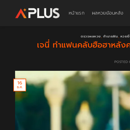
Skip
to
หน้าแรก
ผลหวยย้อนหลัง
content
ตรวจผลหวย
,
ทำนายฝัน
,
หวยยี่
เจนี่ ทำแฟนคลับฮือฮาหลัง
POSTED
16
ธ.ค.