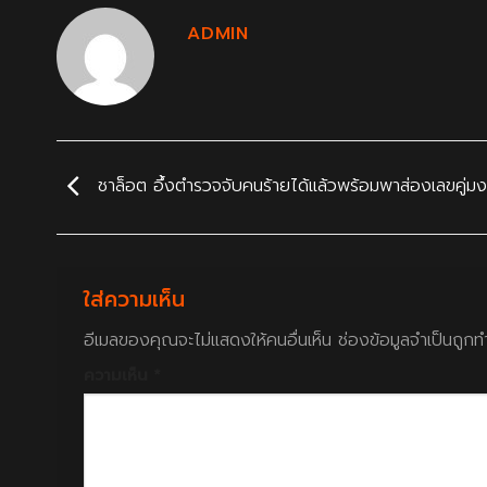
ADMIN
ชาล็อต อึ้งตำรวจจับคนร้ายได้แล้วพร้อมพาส่องเลขคู่ม
ใส่ความเห็น
อีเมลของคุณจะไม่แสดงให้คนอื่นเห็น
ช่องข้อมูลจำเป็นถูก
ความเห็น
*