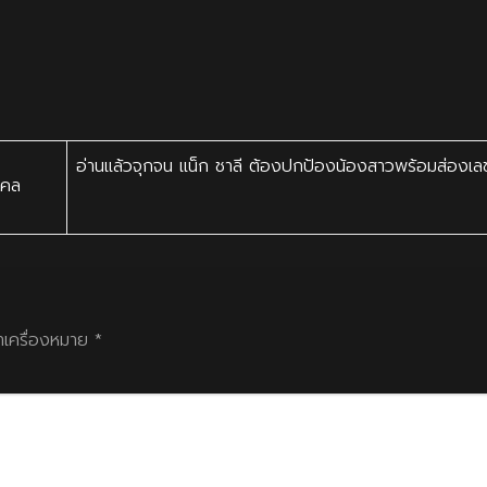
อ่านแล้วจุกจน แน็ก ชาลี ต้องปกป้องน้องสาวพร้อมส่องเล
งคล
ทำเครื่องหมาย
*