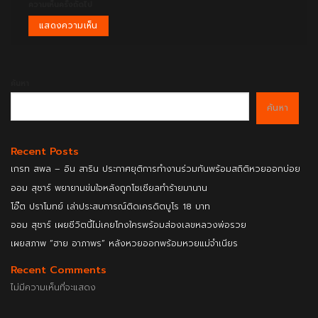
ความเห็นครั้งถัดไป
ค้นหา
ค้นหา
Recent Posts
เกรท สพล – อิน สาริน ประกาศยุติการทำงานร่วมกันพร้อมสถิติหวยออกบ่อย
ออม สุชาร์ พยายามข่มใจหลังถูกโซเชียลทำร้ายมานาน
โอ๊ต ปราโมทย์ เล่าประสบการณ์ติดเครดิตบูโร 18 บาท
ออม สุชาร์ เผยชีวิตนี้ไม่เคยโกงใครพร้อมส่องเลขหลวงพ่อรวย
เผยสภาพ “ฮาย อาภาพร” หลังหวยออกพร้อมหวยแม่จำเนียร
Recent Comments
ไม่มีความเห็นที่จะแสดง