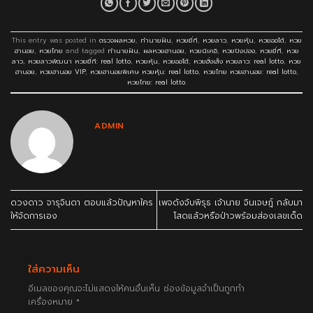
This entry was posted in
ตรวจผลหวย
,
ทำนายฝัน
,
หวยยี่กี
,
หวยลาว
,
หวยหุ้น
,
หวยออโต้
,
หวย
ฮานอย
,
หวยไทย
and tagged
ทำนายฝัน
,
ผลหวยฮานอย
,
หวยนิเคอิ
,
หวยปิงปอง
,
หวยยี่กี
,
หวย
ลาว
,
หวยลาวพัฒนา หวยยี่กี: real lotto
,
หวยหุ้น
,
หวยออโต้
,
หวยฮั่งเส็ง หวยลาว: real lotto
,
หวย
ฮานอย
,
หวยฮานอย VIP
,
หวยฮานอยพิเศษ หวยหุ้น: real lotto
,
หวยไทย หวยฮานอย: real lotto
,
หวยไทย: real lotto
.
ADMIN
ดวงดาว จารุจินดา ตอบแล้วปัญหาใคร
เพจดังจับพิรุธ เจ้านาย จินเจษฎ์ กลับมา
ให้จัดการเอง
โสดแล้วหรือป่าวพร้อมส่องเลขเด็ด
ใส่ความเห็น
อีเมลของคุณจะไม่แสดงให้คนอื่นเห็น
ช่องข้อมูลจำเป็นถูกทำ
เครื่องหมาย
*