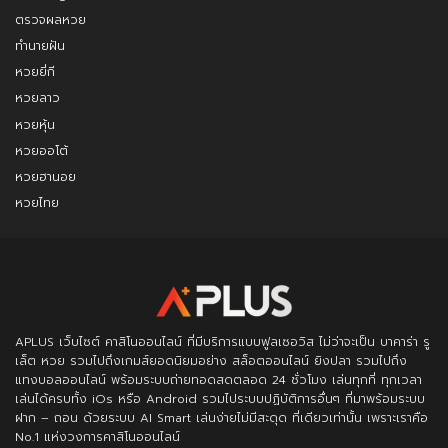
ตรวจผลหวย
ทำนายฝัน
หวยยี่กี
หวยลาว
หวยหุ้น
หวยออโต้
หวยฮานอย
หวยไทย
APLUS
เว็บไซต์ คาสิโนออนไลน์ ที่มีบริการแบบฟูลเซอวิส ไม่ว่าจะเป็น บาคาร่า รู
เล็ต หวย รวมไปถึงเกมส์ยอดนิยมอย่าง สล็อตออนไลน์ ยิงปลา รวมไปถึง
แทงบอลออนไลน์ พร้อมระบบถ่ายทอดสดตลอด 24 ชั่วโมง เล่นทุกที่ ทุกเวลา
เล่นได้ครบทั้ง iOs หรือ Android รวมไประบบปฏิบัติการอื่นๆ ที่มาพร้อมระบบ
ฝาก – ถอน ด้วยระบบ AI Smart เล่นง่ายไม่มีสะดุด ที่เดียวเท่านั้น เพราะเราคือ
No.1 แห่งวงการคาสิโนออนไลน์