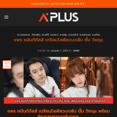
Skip
APLUS SPECIAL LOTTO AND GAME ONLINE...
to
content
ตรวจผลหวย
,
ทำนายฝัน
,
หวยยี่กี
,
หวยลาว
,
หวยหุ้น
,
หวยออโต้
,
หวยฮานอย
,
หวยไทย
แพร ชนันท์ภัสส์ เตรียมไลฟ์สวนกลับ ตั้ม วิชญะ
POSTED ON
กรกฎาคม 7, 2025
BY
ADMIN
07
ก.ค.
แพร ชนันท์ภัสส์ เตรียมไลฟ์สวนกลับ ตั้ม วิชญะ พร้อม
ส่องเลขอาจารย์มงคล