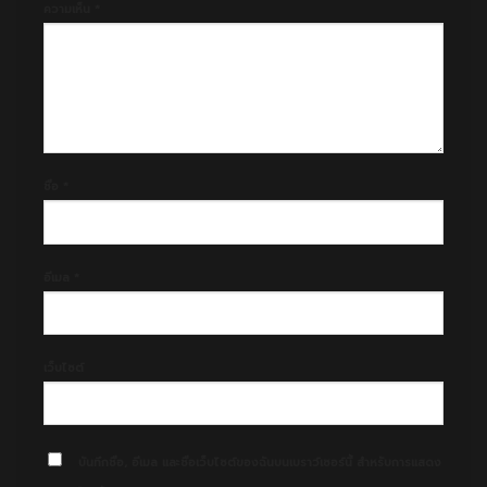
ความเห็น
*
ชื่อ
*
อีเมล
*
เว็บไซต์
บันทึกชื่อ, อีเมล และชื่อเว็บไซต์ของฉันบนเบราว์เซอร์นี้ สำหรับการแสดง