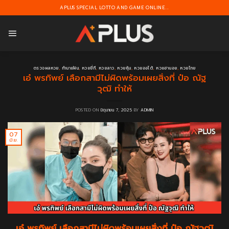
Skip
APLUS SPECIAL LOTTO AND GAME ONLINE...
to
content
ตรวจผลหวย
,
ทำนายฝัน
,
หวยยี่กี
,
หวยลาว
,
หวยหุ้น
,
หวยออโต้
,
หวยฮานอย
,
หวยไทย
เอ๋ พรทิพย์ เลือกสามีไม่ผิดพร้อมเผยสิ่งที่ ป๋อ ณัฐ
วุฒิ ทำให้
POSTED ON
มิถุนายน 7, 2025
BY
ADMIN
07
มิ.ย.
เอ๋ พรทิพย์ เลือกสามีไม่ผิดพร้อมเผยสิ่งที่ ป๋อ ณัฐวุฒิ