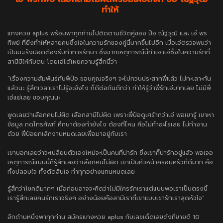
ทำให้
แทงหวย aplus
พร้อมพาทุกท่านไปติดตามชีวิตคู่ของ ป๋อ ณัฐวุฒิ และ เอ๋ พร
ทิพย์ ที่ยิ่งทำให้หลายคนซึ้งใจในความรักของคู่นี้มากขึ้นไปอีก เมื่อเอ๋ตรวจพบว่า
เป็นมะเร็งปอดต้องรีบทำการรักษา ซึ่งจากเหตุการณ์นี้ทำเอาเอ๋ซึ้งในความรักที่
สามีมีให้กับตน โดยเอ๋ได้เผยความรู้สึกนี้ว่า
“เรื่องความสัมพันธ์กับพี่ป๋อ ขอบคุณจริงๆ จะไม่กวนประสาทพี่แล้ว ไม่ทะเลาะกัน
แล้วนะ รู้สึกเวลาเราไม่รู้จะยังไง ก็ดีต่อกันดีกว่า ทำให้รู้ว่าพี่รักเอ๋มากเลย ไม่มีพี่
เอ๋แย่เลย ขอบคุณนะ
พูดเลยว่าเลือกคนไม่ผิด เลือกสามีไม่ผิด เพราะพี่ป๋อดูเศร้ากว่าเอ๋ พอเขารู้ เขาหา
ข้อมูล กดโทรศัพท์ ศึกษาต้องทำยังไง ต้องที่ไหน คือไม่ทำอะไรเลย ไม่ทำงาน
ด้วย พี่ป๋อยกเลิกงานหมดเลยเพื่อมาอยู่กับเรา
เขาบอกเลยว่าจะเปลี่ยนตัวเองใหม่จะเป็นคนที่น่ารัก ซึ่งเขาก็น่ารักอยู่แล้ว พอเจอ
เหตุการณ์แบบนี้ก็รู้สึกเลยว่าเลือกคนไม่ผิด เขาเป็นหัวหน้าครอบครัวที่ดีมาก คือ
ทั้งปลอบใจ ทั้งตัดสินใจ ทำทุกอย่างแทนหมดเลย
รู้สึกว่าโชคดีมากๆ เมื่อก่อนอาจจะคิดว่าไม่มีใครรักเราแต่แบบพอเราเป็นตรงนี้
เรารู้สึกเลยคนรักเราจริงๆ อย่างน้อยคือสามีเราที่เขาแบบเขารักเราสุดหัวใจ”
อีกด้านหนึ่งพาทุกท่าน
สมัครแทงหวย aplus
กับเลขเด็ดเลขดังที่ขายดี 10