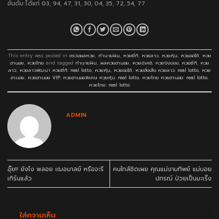
อันดับ ได้แก่ 03, 94, 47, 31, 30, 04, 35, 72, 54, 77
This entry was posted in
ตรวจผลหวย
,
ทำนายฝัน
,
หวยยี่กี
,
หวยลาว
,
หวยหุ้น
,
หวยออโต้
,
หวย
ฮานอย
,
หวยไทย
and tagged
ทำนายฝัน
,
ผลหวยฮานอย
,
หวยนิเคอิ
,
หวยปิงปอง
,
หวยยี่กี
,
หวย
ลาว
,
หวยลาวพัฒนา หวยยี่กี: real lotto
,
หวยหุ้น
,
หวยออโต้
,
หวยฮั่งเส็ง หวยลาว: real lotto
,
หวย
ฮานอย
,
หวยฮานอย VIP
,
หวยฮานอยพิเศษ หวยหุ้น: real lotto
,
หวยไทย หวยฮานอย: real lotto
,
หวยไทย: real lotto
.
ADMIN
อุ๊ย!! ยังไง พลอย เฌอมาลย์ หรือจะรี
คนใกล้ชิดเผย คุณแม่งามทิพย์ แม่บอย
เทิร์นแล้ว
ปกรณ์ ป่วยเป็นมะเร็ง
ใส่ความเห็น