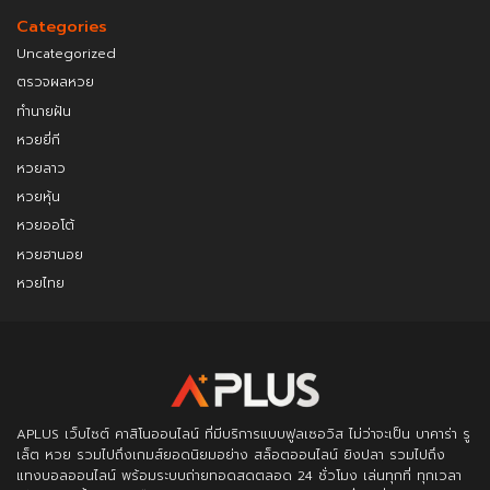
Categories
Uncategorized
ตรวจผลหวย
ทำนายฝัน
หวยยี่กี
หวยลาว
หวยหุ้น
หวยออโต้
หวยฮานอย
หวยไทย
APLUS
เว็บไซต์ คาสิโนออนไลน์ ที่มีบริการแบบฟูลเซอวิส ไม่ว่าจะเป็น บาคาร่า รู
เล็ต หวย รวมไปถึงเกมส์ยอดนิยมอย่าง สล็อตออนไลน์ ยิงปลา รวมไปถึง
แทงบอลออนไลน์ พร้อมระบบถ่ายทอดสดตลอด 24 ชั่วโมง เล่นทุกที่ ทุกเวลา