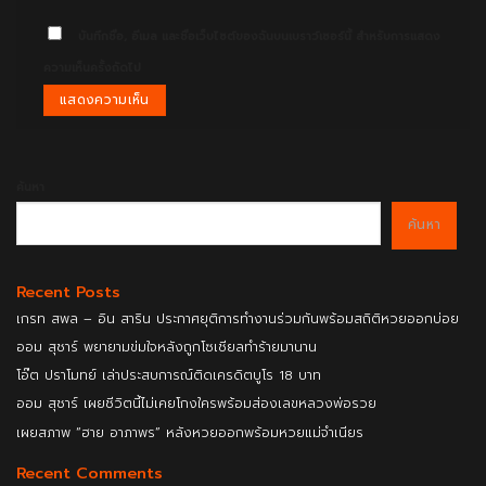
บันทึกชื่อ, อีเมล และชื่อเว็บไซต์ของฉันบนเบราว์เซอร์นี้ สำหรับการแสดง
ความเห็นครั้งถัดไป
ค้นหา
ค้นหา
Recent Posts
เกรท สพล – อิน สาริน ประกาศยุติการทำงานร่วมกันพร้อมสถิติหวยออกบ่อย
ออม สุชาร์ พยายามข่มใจหลังถูกโซเชียลทำร้ายมานาน
โอ๊ต ปราโมทย์ เล่าประสบการณ์ติดเครดิตบูโร 18 บาท
ออม สุชาร์ เผยชีวิตนี้ไม่เคยโกงใครพร้อมส่องเลขหลวงพ่อรวย
เผยสภาพ “ฮาย อาภาพร” หลังหวยออกพร้อมหวยแม่จำเนียร
Recent Comments