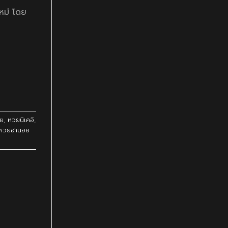
หม่ โดย
ย
,
หวยนิเคอิ
,
หวยฮานอย