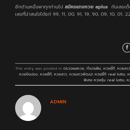
อีกด้านหนึ่งพาทุกท่านไป
สมัครแทงหวย aplus
กับเลขเด็
เลขที่น่าสนใจได้แก่ 99, 11, 00, 91, 19, 90, 09, 10, 01, 2
This entry was posted in
ตรวจผลหวย
,
ทำนายฝัน
,
หวยยี่กี
,
หวยลา
หวยปิงปอง
,
หวยยี่กี
,
หวยลาว
,
หวยลาวพัฒนา หวยยี่กี: real lotto
,
ห
พิเศษ หวยหุ้น: real lotto
,
ห
ADMIN