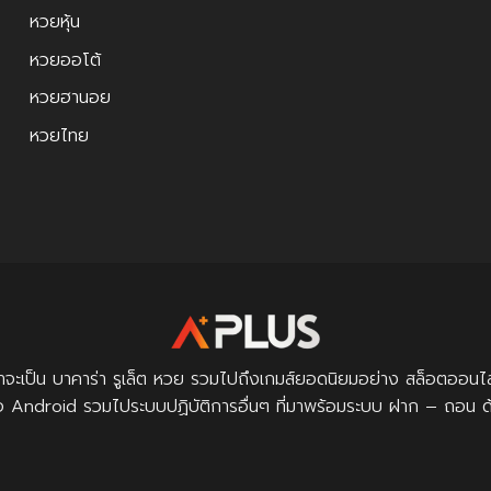
หวยหุ้น
หวยออโต้
หวยฮานอย
หวยไทย
ม่ว่าจะเป็น บาคาร่า รูเล็ต หวย รวมไปถึงเกมส์ยอดนิยมอย่าง สล็อต
ือ Android รวมไประบบปฏิบัติการอื่นๆ ที่มาพร้อมระบบ ฝาก – ถอน ด้วยร