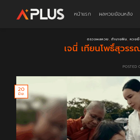
Skip
to
หน้าแรก
ผลหวยย้อนหลัง
content
ตรวจผลหวย
,
ทำนายฝัน
,
หวยยี่
เจนี่ เทียนโพธิ์สุว
POSTED
20
มิ.ย.