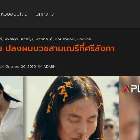
หวยออนไลน์
บทความ
กี
,
หวยลาว
,
หวยหุ้น
,
หวยออโต้
,
หวยฮานอย
,
หวยไทย
รรณ ปลงผมบวชสามเณรีที่ศรีลังกา
 ON
มิถุนายน 20, 2025
BY
ADMIN