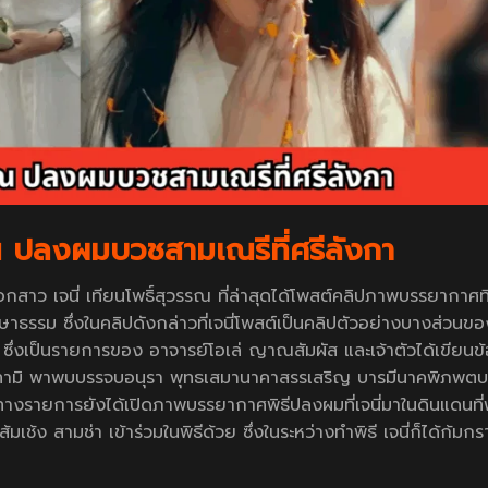
รรณ ปลงผมบวชสามเณรีที่ศรีลังกา
าว เจนี่ เทียนโพธิ์สุวรรณ ที่ล่าสุดได้โพสต์คลิปภาพบรรยากาศที่
าธรรม ซึ่งในคลิปดังกล่าวที่เจนี่โพสต์เป็นคลิปตัวอย่างบางส่วน
ึ่งเป็นรายการของ อาจารย์โอเล่ ญาณสัมผัส และเจ้าตัวได้เขียนข
…อนุโมทามิ พาพบบรรจบอนุรา พุทธเสมานาคาสรรเสริญ บารมีนาคพิภพต
งทางรายการยังได้เปิดภาพบรรยากาศพิธีปลงผมที่เจนี่มาในดินแดนที
้ง สามช่า เข้าร่วมในพิธีด้วย ซึ่งในระหว่างทำพิธี เจนี่ก็ได้ก้มกร