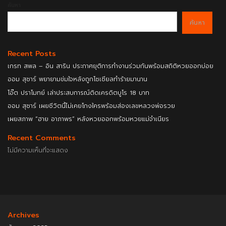
ค้นหา
ค้นหา
Recent Posts
เกรท สพล – อิน สาริน ประกาศยุติการทำงานร่วมกันพร้อมสถิติหวยออกบ่อย
ออม สุชาร์ พยายามข่มใจหลังถูกโซเชียลทำร้ายมานาน
โอ๊ต ปราโมทย์ เล่าประสบการณ์ติดเครดิตบูโร 18 บาท
ออม สุชาร์ เผยชีวิตนี้ไม่เคยโกงใครพร้อมส่องเลขหลวงพ่อรวย
เผยสภาพ “ฮาย อาภาพร” หลังหวยออกพร้อมหวยแม่จำเนียร
Recent Comments
ไม่มีความเห็นที่จะแสดง
Archives