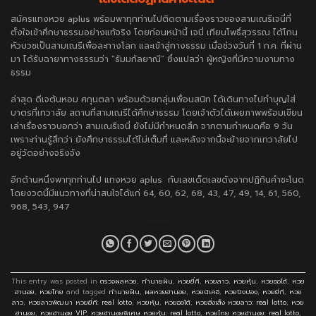
สมัครแทงหวย aplus
พร้อมพาทุกท่านไปติดตามเรื่องราวของสามเณรีเจนี่ที่
ตั้งใจเข้าศึกษาธรรมอย่างแท้จริง โดยก่อนหน้านี้ เจนี่ เทียนโพธิ์สุวรรณ ได้โกน
หัวบวชเป็นสามเณรีเพื่อละทางโลก และเข้าสู่ทางธรรม เมื่อช่วงวันที่ 1 ก.ค. ที่ผ่าน
มา ได้รับฉายาทางธรรมว่า “ธัมมกัลยาณี” ซึ่งแปลว่า ผู้หญิงที่มีความงามทาง
ธรรม
ล่าสุด ดีเจต้นหอม ศกุนตลา พร้อมด้วยกลุ่มเพื่อนสนิท ได้เดินทางไปทำบุญใส่
บาตรที่เทวาลัย สถานที่สามเณรีได้ศึกษาธรรม โดยเจ้าตัวได้เผยภาพพร้อมเขียน
เล่าเรื่องราวบอกว่า สามเณรีเจนี่ ยังไม่มีกำหนดสึก จากตามกำหนดคือ 9 วัน
เพราะท่านรู้สึกว่า ยังศึกษาธรรมได้ไม่เต็มที่ และหลังจากนี้จะย้ายจากเทวาลัยไป
อยู่วัดอย่างจริงจัง
อีกด้านหนึ่งพาทุกท่านไป
แทงหวย aplus
กับเลขเด็ดเลขดังจากปฏิทินคำชะโนด
โดยงวดนี้มีแนวทางที่น่าสนใจได้แก่ 64, 60, 62, 68, 43, 47, 49, 14, 61, 560,
968, 543, 947
This entry was posted in
ตรวจผลหวย
,
ทำนายฝัน
,
หวยยี่กี
,
หวยลาว
,
หวยหุ้น
,
หวยออโต้
,
หวย
ฮานอย
,
หวยไทย
and tagged
ทำนายฝัน
,
ผลหวยฮานอย
,
หวยนิเคอิ
,
หวยปิงปอง
,
หวยยี่กี
,
หวย
ลาว
,
หวยลาวพัฒนา หวยยี่กี: real lotto
,
หวยหุ้น
,
หวยออโต้
,
หวยฮั่งเส็ง หวยลาว: real lotto
,
หวย
ฮานอย
,
หวยฮานอย VIP
,
หวยฮานอยพิเศษ หวยหุ้น: real lotto
,
หวยไทย หวยฮานอย: real lotto
,