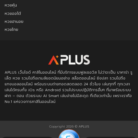
หวยหุ้น
หวยออโต้
หวยฮานอย
หวยไทย
APLUS
เว็บไซต์ คาสิโนออนไลน์ ที่มีบริการแบบฟูลเซอวิส ไม่ว่าจะเป็น บาคาร่า รู
เล็ต หวย รวมไปถึงเกมส์ยอดนิยมอย่าง สล็อตออนไลน์ ยิงปลา รวมไปถึง
แทงบอลออนไลน์ พร้อมระบบถ่ายทอดสดตลอด 24 ชั่วโมง เล่นทุกที่ ทุกเวลา
เล่นได้ครบทั้ง iOs หรือ Android รวมไประบบปฏิบัติการอื่นๆ ที่มาพร้อมระบบ
ฝาก – ถอน ด้วยระบบ AI Smart เล่นง่ายไม่มีสะดุด ที่เดียวเท่านั้น เพราะเราคือ
No.1 แห่งวงการคาสิโนออนไลน์
Copyright 2026 ©
APLUS