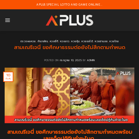
Skip
APLUS SPECIAL LOTTO AND GAME ONLINE...
to
content
ตรวจผลหวย
,
ทำนายฝัน
,
หวยยี่กี
,
หวยลาว
,
หวยหุ้น
,
หวยออโต้
,
หวยฮานอย
,
หวยไทย
สามเณรีเจนี่ ขอศึกษาธรรมต่อยังไม่สึกตามกำหนด
POSTED ON
กรกฎาคม 10, 2025
BY
ADMIN
10
ก.ค.
สามเณรีเจนี่ ขอศึกษาธรรมต่อยังไม่สึกตามกำหนดพร้อม
เลขเด็ดปฏิทินคำชะโนด