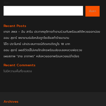
ค้นหา
ค้นหา
Recent Posts
เกรท สพล – อิน สาริน ประกาศยุติการทำงานร่วมกันพร้อมสถิติหวยออกบ่อย
ออม สุชาร์ พยายามข่มใจหลังถูกโซเชียลทำร้ายมานาน
โอ๊ต ปราโมทย์ เล่าประสบการณ์ติดเครดิตบูโร 18 บาท
ออม สุชาร์ เผยชีวิตนี้ไม่เคยโกงใครพร้อมส่องเลขหลวงพ่อรวย
เผยสภาพ “ฮาย อาภาพร” หลังหวยออกพร้อมหวยแม่จำเนียร
Recent Comments
ไม่มีความเห็นที่จะแสดง
Archives