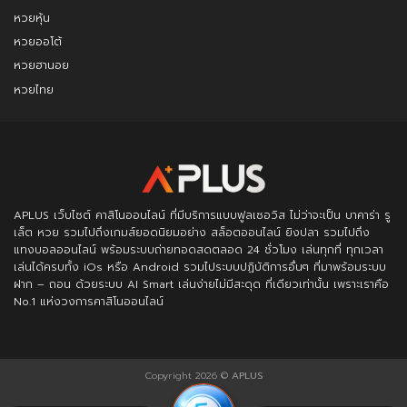
หวยหุ้น
หวยออโต้
หวยฮานอย
หวยไทย
APLUS
เว็บไซต์ คาสิโนออนไลน์ ที่มีบริการแบบฟูลเซอวิส ไม่ว่าจะเป็น บาคาร่า รู
เล็ต หวย รวมไปถึงเกมส์ยอดนิยมอย่าง สล็อตออนไลน์ ยิงปลา รวมไปถึง
แทงบอลออนไลน์ พร้อมระบบถ่ายทอดสดตลอด 24 ชั่วโมง เล่นทุกที่ ทุกเวลา
เล่นได้ครบทั้ง iOs หรือ Android รวมไประบบปฏิบัติการอื่นๆ ที่มาพร้อมระบบ
ฝาก – ถอน ด้วยระบบ AI Smart เล่นง่ายไม่มีสะดุด ที่เดียวเท่านั้น เพราะเราคือ
No.1 แห่งวงการคาสิโนออนไลน์
Copyright 2026 ©
APLUS