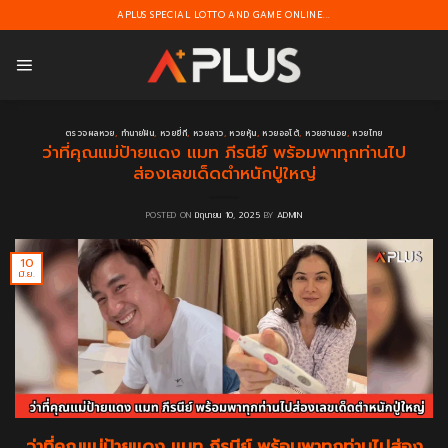
Skip
APLUS SPECIAL LOTTO AND GAME ONLINE...
to
content
ตรวจผลหวย
,
ทำนายฝัน
,
หวยยี่กี
,
หวยลาว
,
หวยหุ้น
,
หวยออโต้
,
หวยฮานอย
,
หวยไทย
ว่าที่คุณแม่ป้ายแดง แมท ภีรนีย์ พร้อมพาทุกท่านไป
ส่องเลขเด็ดตำหนักปู่ใหญ่
POSTED ON
มิถุนายน 10, 2025
BY
ADMIN
10
มิ.ย.
ว่าที่คุณแม่ป้ายแดง แมท ภีรนีย์ พร้อมพาทุกท่านไปส่อง