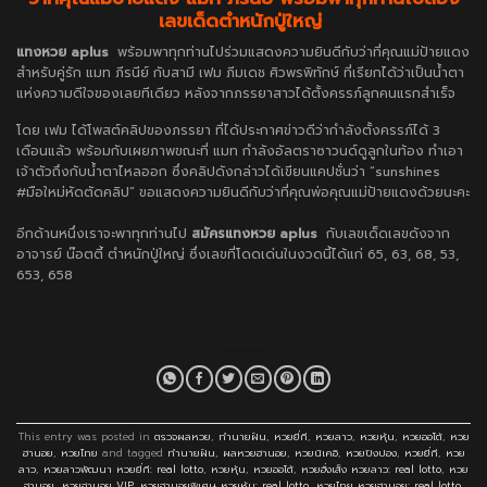
เลขเด็ดตำหนักปู่ใหญ่
แทงหวย aplus
พร้อมพาทุกท่านไปร่วมแสดงความยินดีกับว่าที่คุณแม่ป้ายแดง
สำหรับคู่รัก แมท ภีรนีย์ กับสามี เฟม ภีมเดช ศิวพรพิทักษ์ ที่เรียกได้ว่าเป็นน้ำตา
แห่งความดีใจของเลยทีเดียว หลังจากภรรยาสาวได้ตั้งครรภ์ลูกคนแรกสำเร็จ
โดย เฟม ได้โพสต์คลิปของภรรยา ที่ได้ประกาศข่าวดีว่ากำลังตั้งครรภ์ได้ 3
เดือนแล้ว พร้อมกับเผยภาพขณะที่ แมท กำลังอัลตราซาวนด์ดูลูกในท้อง ทำเอา
เจ้าตัวถึงกับน้ำตาไหลออก ซึ่งคลิปดังกล่าวได้เขียนแคปชั่นว่า “sunshines
#มือใหม่หัดตัดคลิป” ขอแสดงความยินดีกับว่าที่คุณพ่อคุณแม่ป้ายแดงด้วยนะคะ
อีกด้านหนึ่งเราจะพาทุกท่านไป
สมัครแทงหวย aplus
กับเลขเด็ดเลขดังจาก
อาจารย์ น๊อตตี้ ตำหนักปู่ใหญ่ ซึ่งเลขที่โดดเด่นในงวดนี้ได้แก่ 65, 63, 68, 53,
653, 658
This entry was posted in
ตรวจผลหวย
,
ทำนายฝัน
,
หวยยี่กี
,
หวยลาว
,
หวยหุ้น
,
หวยออโต้
,
หวย
ฮานอย
,
หวยไทย
and tagged
ทำนายฝัน
,
ผลหวยฮานอย
,
หวยนิเคอิ
,
หวยปิงปอง
,
หวยยี่กี
,
หวย
ลาว
,
หวยลาวพัฒนา หวยยี่กี: real lotto
,
หวยหุ้น
,
หวยออโต้
,
หวยฮั่งเส็ง หวยลาว: real lotto
,
หวย
ฮานอย
,
หวยฮานอย VIP
,
หวยฮานอยพิเศษ หวยหุ้น: real lotto
,
หวยไทย หวยฮานอย: real lotto
,