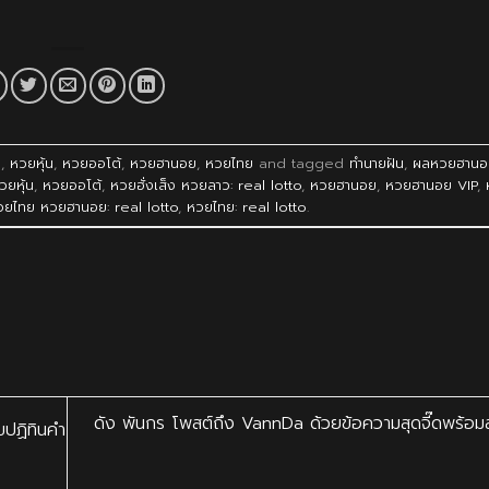
ว
,
หวยหุ้น
,
หวยออโต้
,
หวยฮานอย
,
หวยไทย
and tagged
ทำนายฝัน
,
ผลหวยฮานอ
วยหุ้น
,
หวยออโต้
,
หวยฮั่งเส็ง หวยลาว: real lotto
,
หวยฮานอย
,
หวยฮานอย VIP
,
วยไทย หวยฮานอย: real lotto
,
หวยไทย: real lotto
.
ดัง พันกร โพสต์ถึง VannDa ด้วยข้อความสุดจี๊ดพร้อมส
ขปฏิทินคำ