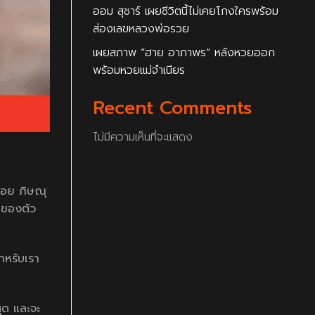
ออม สุชาร์ เผยชีวิตนี้ไม่เคยโกงใครพร้อม
ส่องเลขหลวงพ่อรวย
เผยสภาพ “ฮาย อาภาพร” หลังหวยออก
พร้อมหวยแม่จำเนียร
Recent Comments
ไม่มีความเห็นที่จะแสดง
 บอย ภิษณุ
มของตัว
ำหรับเรา
สุด และจะ