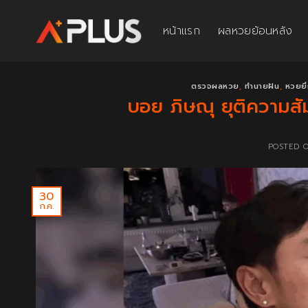
Skip
to
หน้าแรก
ผลหวยย้อนหลัง
content
ตรวจผลหวย
,
ทำนายฝัน
,
หวยยี่
บอย ภิษณุ ยุติความสั
POSTED 
30
ก.ค.