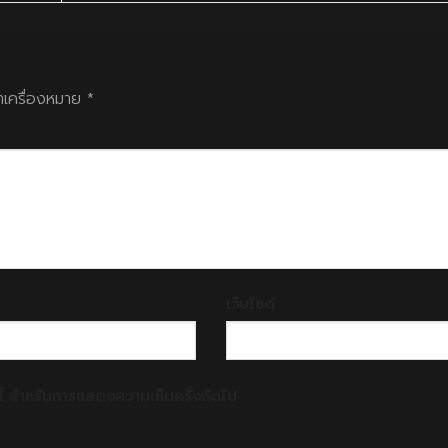
ทำเครื่องหมาย
*
เว็บไซต์
์นี้ สำหรับการแสดงความเห็นครั้งถัดไป