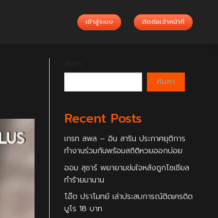
เข้าสู่ระบบ
ติดต่อเจ้าหน้าที่
ค้นหา
ค้นหา
Recent Posts
เกรท สพล – อิน สาริน ประกาศยุติการ
ทำงานร่วมกันพร้อมสถิติหวยออกบ่อย
ออม สุชาร์ พยายามข่มใจหลังถูกโซเชียล
ทำร้ายมานาน
โอ๊ต ปราโมทย์ เล่าประสบการณ์ติดเครดิต
บูโร 18 บาท