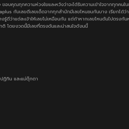
งใจ ขอบคุณทุกความห่วงใยและหวังว่าจะได้รับความเข้าใจจากทุกคนในช
aplus
กับเลขดีเลขเด็ดจากทุกสำนักมีเลขไหนชนกันบาง เรียกได้ว่าน
ู้ดีว่าแต่ละเจ้าให้เลขไม่เหมือนกัน แต่ถ้าหากเลขไหนดันไปตรงกัน
กติ โดยงวดนี้มีเลขที่ตรงดันและน่าสนใจดังนนี้
ปฏิทิน และแม่ตุ๊กตา