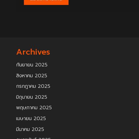
Archives
กันยายน 2025
สิงหาคม 2025
กรกฎาคม 2025
มิถุนายน 2025
พฤษภาคม 2025
เมษายน 2025
มีนาคม 2025