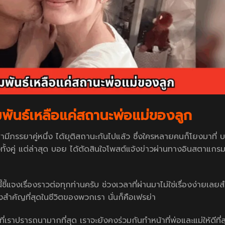
มพันธ์เหลือแค่สถานะพ่อแม่ของลูก
่สามีภรรยาคู่หนึ่ง ได้ยุติสถานะกันไปแล้ว ซึ่งใครหลายคนก็โยงมาที่
้งคู่ แต่ล่าสุด บอย ได้ตัดสินใจโพสต์แจ้งข่าวผ่านทางอินสตาแกร
แจงเรื่องราวต่อทุกท่านครับ ช่วงเวลาที่ผ่านมาไม่ใช่เรื่องง่ายเลยส
อสิ่งสำคัญที่สุดในชีวิตของพวกเรา นั่นก็คือเฟรย่า
เราปรารถนามากที่สุด เราจะยังคงร่วมกันทำหน้าที่พ่อและแม่ให้ดีที่