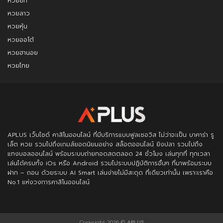
หวยยี่กี
หวยลาว
หวยหุ้น
หวยออโต้
หวยฮานอย
หวยไทย
APLUS
เว็บไซต์ คาสิโนออนไลน์ ที่มีบริการแบบฟูลเซอวิส ไม่ว่าจะเป็น บาคาร่า รู
เล็ต หวย รวมไปถึงเกมส์ยอดนิยมอย่าง สล็อตออนไลน์ ยิงปลา รวมไปถึง
แทงบอลออนไลน์ พร้อมระบบถ่ายทอดสดตลอด 24 ชั่วโมง เล่นทุกที่ ทุกเวลา
เล่นได้ครบทั้ง iOs หรือ Android รวมไประบบปฏิบัติการอื่นๆ ที่มาพร้อมระบบ
ฝาก – ถอน ด้วยระบบ AI Smart เล่นง่ายไม่มีสะดุด ที่เดียวเท่านั้น เพราะเราคือ
No.1 แห่งวงการคาสิโนออนไลน์
Copyright 2026 ©
APLUS