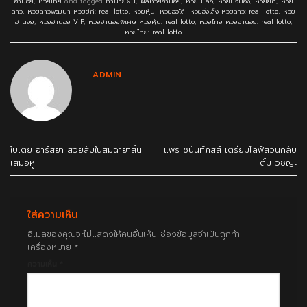
ฮานอย
,
หวยไทย
and tagged
ทำนายฝัน
,
ผลหวยฮานอย
,
หวยนิเคอิ
,
หวยปิงปอง
,
หวยยี่กี
,
หวย
ลาว
,
หวยลาวพัฒนา หวยยี่กี: real lotto
,
หวยหุ้น
,
หวยออโต้
,
หวยฮั่งเส็ง หวยลาว: real lotto
,
หวย
ฮานอย
,
หวยฮานอย VIP
,
หวยฮานอยพิเศษ หวยหุ้น: real lotto
,
หวยไทย หวยฮานอย: real lotto
,
หวยไทย: real lotto
.
ADMIN
ใบเตย อาร์สยา สวยสับในสมฉายาสั้น
แพร ชนันท์ภัสส์ เตรียมไลฟ์สวนกลับ
เสมอหู
ตั้ม วิชญะ
ใส่ความเห็น
อีเมลของคุณจะไม่แสดงให้คนอื่นเห็น
ช่องข้อมูลจำเป็นถูกทำ
เครื่องหมาย
*
ความเห็น
*