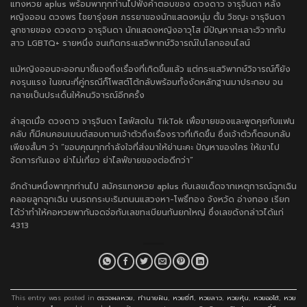
แทงหวย aplus
พร้อมพาทุกท่านไปฟังคำตอบของ ดวงดาว จารุจินดา หลัง
หญิงออน ดวงพร ไชยารุ่งยศ ภรรยาของนักแสดงหนุ่ม ตั้ม วิชญะ จารุจินดา
ลูกชายของ ดวงดาว จารุจินดา นักแสดงหญิงอาวุโส มีปัญหาทะเลาะวิวาทกับ
สาว LGBTQ+ รายหนึ่ง จนเกิดกระแสวิพากษ์วิจารณ์ในโลกออนไลน์
แม้หญิงออนจะออกมาชี้แจงถึงเรื่องที่เกิดขึ้นแล้ว แต่กระแสวิพากษ์วิจารณ์ก็ยัง
คงรุนแรง ในขณะที่คู่กรณีก็โพสต์โต้กลับพร้อมทั้งงัดหลักฐานมาประกอบ จน
กลายเป็นประเด็นให้คนวิจารณ์อีกครั้ง
ล่าสุดเมื่อ ดวงดาว จารุจินดา ไลฟ์สดใน TikTok เพื่อขายของและพูดคุยกับแฟน
คลับ ก็มีคนคอมเมนต์สอบถามเจ้าตัวถึงเรื่องราวที่เกิดขึ้น ซึ่งเจ้าตัวก็ตอบกลับ
เพียงสั้นๆ ว่า “ขอบคุณทุกกำลังใจที่ส่งมาให้ย่านะคะ ปัญหาของใคร ให้เขาไป
จัดการกันเอง ย่าไม่เกี่ยว ย่าไลฟ์ขายของต่อดีกว่า”
อีกด้านหนึ่งพาทุกท่านไป
สมัครแทงหวย aplus
กับเลขเด็ดจากเหตุการณ์ฉุกเฉิน
คลอยลูกฉุกเฉิน บนรถกระบะริมถนนแสวงหา-โพธิ์ทอง จังหวัด อ่างทอง เรียก
ได้ว่าทำให้คอหวยพากันจดจ่อกับเลขทะเบียนกันยกใหญ่ ซึ่งเลขดังกล่าวได้แก่
4313
This entry was posted in
ตรวจผลหวย
,
ทำนายฝัน
,
หวยยี่กี
,
หวยลาว
,
หวยหุ้น
,
หวยออโต้
,
หวย