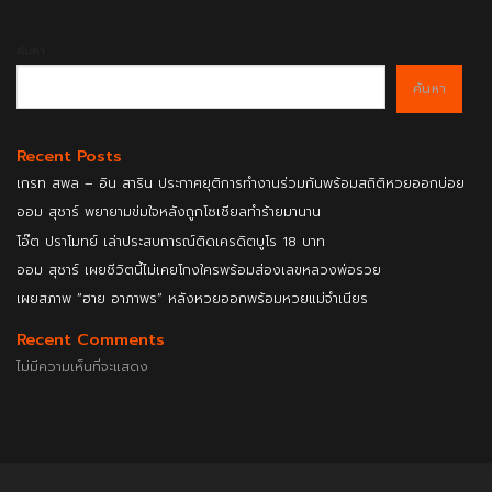
ค้นหา
ค้นหา
Recent Posts
เกรท สพล – อิน สาริน ประกาศยุติการทำงานร่วมกันพร้อมสถิติหวยออกบ่อย
ออม สุชาร์ พยายามข่มใจหลังถูกโซเชียลทำร้ายมานาน
โอ๊ต ปราโมทย์ เล่าประสบการณ์ติดเครดิตบูโร 18 บาท
ออม สุชาร์ เผยชีวิตนี้ไม่เคยโกงใครพร้อมส่องเลขหลวงพ่อรวย
เผยสภาพ “ฮาย อาภาพร” หลังหวยออกพร้อมหวยแม่จำเนียร
Recent Comments
ไม่มีความเห็นที่จะแสดง