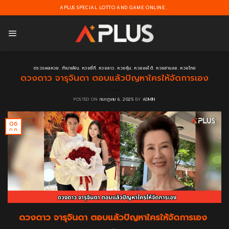
Skip
APLUS SPECIAL LOTTO AND GAME ONLINE...
to
content
ตรวจผลหวย
,
ทำนายฝัน
,
หวยยี่กี
,
หวยลาว
,
หวยหุ้น
,
หวยออโต้
,
หวยฮานอย
,
หวยไทย
ดวงดาว จารุจินดา ตอบแล้วปัญหาใครให้จัดการเอง
POSTED ON
กรกฎาคม 6, 2025
BY
ADMIN
06
ก.ค.
ดวงดาว จารุจินดา ตอบแล้วปัญหาใครให้จัดการเอง