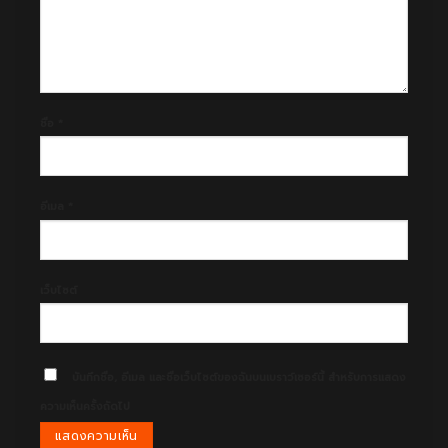
ชื่อ
*
อีเมล
*
เว็บไซต์
บันทึกชื่อ, อีเมล และชื่อเว็บไซต์ของฉันบนเบราว์เซอร์นี้ สำหรับการแสดง
ความเห็นครั้งถัดไป