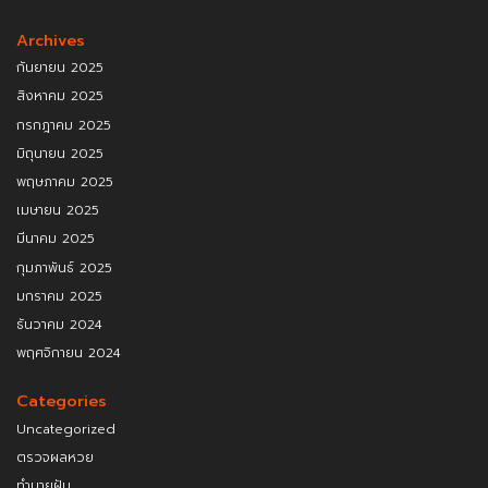
Archives
กันยายน 2025
สิงหาคม 2025
กรกฎาคม 2025
มิถุนายน 2025
พฤษภาคม 2025
เมษายน 2025
มีนาคม 2025
กุมภาพันธ์ 2025
มกราคม 2025
ธันวาคม 2024
พฤศจิกายน 2024
Categories
Uncategorized
ตรวจผลหวย
ทำนายฝัน