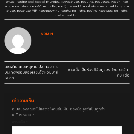
ฮานอย
,
หวยไทย
and tagged
ทำนายฝัน
,
ผลหวยฮานอย
,
หวยนิเคอิ
,
หวยปิงปอง
,
หวยยี่กี
,
หวย
ลาว
,
หวยลาวพัฒนา หวยยี่กี: real lotto
,
หวยหุ้น
,
หวยออโต้
,
หวยฮั่งเส็ง หวยลาว: real lotto
,
หวย
ฮานอย
,
หวยฮานอย VIP
,
หวยฮานอยพิเศษ หวยหุ้น: real lotto
,
หวยไทย หวยฮานอย: real lotto
,
หวยไทย: real lotto
.
ADMIN
สเตฟาน เผยเหตุหายไปจากวงการ
ชาวเน็ตเป็นห่วงชีวิตคู่ของ ใหม่ ดาวิกา
บันเทิงพร้อมส่องเลขเด็ดหวยม้าสี
กับ เต๋อ
หมอก
ใส่ความเห็น
อีเมลของคุณจะไม่แสดงให้คนอื่นเห็น
ช่องข้อมูลจำเป็นถูกทำ
เครื่องหมาย
*
ความเห็น
*