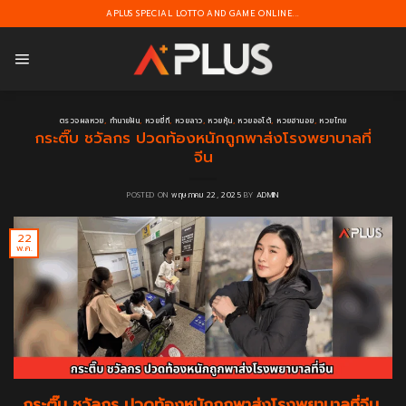
Skip
APLUS SPECIAL LOTTO AND GAME ONLINE...
to
content
ตรวจผลหวย
,
ทำนายฝัน
,
หวยยี่กี
,
หวยลาว
,
หวยหุ้น
,
หวยออโต้
,
หวยฮานอย
,
หวยไทย
กระติ๊บ ชวัลกร ปวดท้องหนักถูกพาส่งโรงพยาบาลที่
จีน
POSTED ON
พฤษภาคม 22, 2025
BY
ADMIN
22
พ.ค.
กระติ๊บ ชวัลกร ปวดท้องหนักถูกพาส่งโรงพยาบาลที่จีน