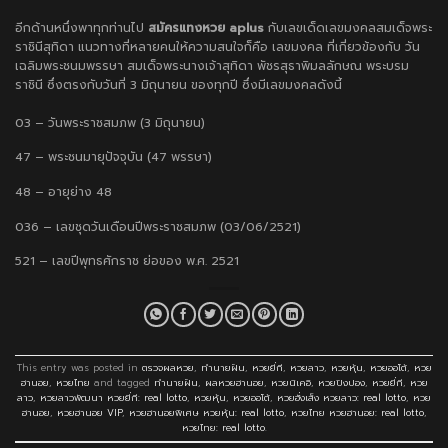
อีกด้านหนึ่งพาทุกท่านไป
สมัคร
แทงหวย aplus
กับเลขเด็ดเลขมงคลสมเด็จพระ
ราชินีสุทิดา แนวทางที่หลายคนให้ความสนใจก็คือ เลขมงคล ที่เกี่ยวข้องกับ วัน
เฉลิมพระชนมพรรษา สมเด็จพระนางเจ้าสุทิดา พัชรสุธาพิมลลักษณ พระบรม
ราชินี ซึ่งตรงกับวันที่ 3 มิถุนายน ของทุกปี ซึ่งมีเลขมงคลดังนี้
03 – วันพระราชสมภพ (3 มิถุนายน)
47 – พระชนมายุปัจจุบัน (47 พรรษา)
48 – อายุย่าง 48
036 – เลขชุดวันเดือนปีพระราชสมภพ (03/06/2521)
521 – เลขปีพุทธศักราช ย่อของ พ.ศ. 2521
This entry was posted in
ตรวจผลหวย
,
ทำนายฝัน
,
หวยยี่กี
,
หวยลาว
,
หวยหุ้น
,
หวยออโต้
,
หวย
ฮานอย
,
หวยไทย
and tagged
ทำนายฝัน
,
ผลหวยฮานอย
,
หวยนิเคอิ
,
หวยปิงปอง
,
หวยยี่กี
,
หวย
ลาว
,
หวยลาวพัฒนา หวยยี่กี: real lotto
,
หวยหุ้น
,
หวยออโต้
,
หวยฮั่งเส็ง หวยลาว: real lotto
,
หวย
ฮานอย
,
หวยฮานอย VIP
,
หวยฮานอยพิเศษ หวยหุ้น: real lotto
,
หวยไทย หวยฮานอย: real lotto
,
หวยไทย: real lotto
.