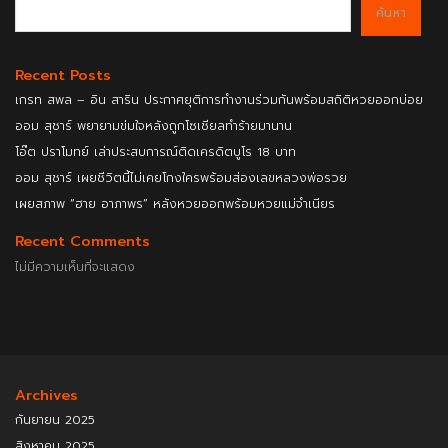
ค้นหา
Recent Posts
เกรท สพล – อิน สาริน ประกาศยุติการทำงานร่วมกันพร้อมสถิติหวยออกบ่อย
ออม สุชาร์ พยายามข่มใจหลังถูกโซเชียลทำร้ายมานาน
โอ๊ต ปราโมทย์ เล่าประสบการณ์ติดเครดิตบูโร 18 บาท
ออม สุชาร์ เผยชีวิตนี้ไม่เคยโกงใครพร้อมส่องเลขหลวงพ่อรวย
เผยสภาพ “ฮาย อาภาพร” หลังหวยออกพร้อมหวยแม่จำเนียร
Recent Comments
ไม่มีความเห็นที่จะแสดง
Archives
กันยายน 2025
สิงหาคม 2025