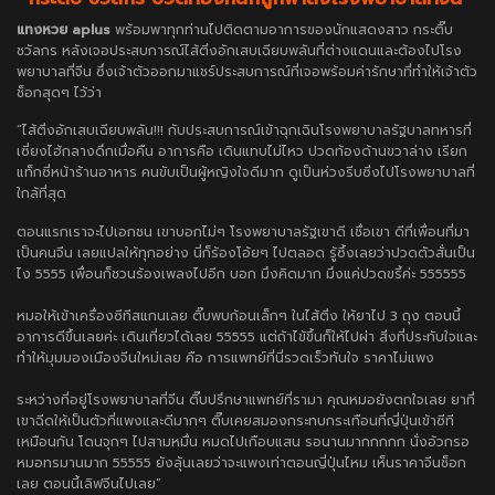
แทงหวย aplus
พร้อมพาทุกท่านไปติดตามอาการของนักแสดงสาว กระติ๊บ
ชวัลกร หลังเจอประสบการณ์ไส้ติ่งอักเสบเฉียบพลันที่ต่างแดนและต้องไปโรง
พยาบาลที่จีน ซึ่งเจ้าตัวออกมาแชร์ประสบการณ์ที่เจอพร้อมค่ารักษาที่ทำให้เจ้าตัว
ช็อกสุดๆ ไว้ว่า
“ไส้ติ่งอักเสบเฉียบพลัน!!! กับประสบการณ์เข้าฉุกเฉินโรงพยาบาลรัฐบาลทหารที่
เซี่ยงไฮ้กลางดึกเมื่อคืน อาการคือ เดินแทบไม่ไหว ปวดท้องด้านขวาล่าง เรียก
แท็กซี่หน้าร้านอาหาร คนขับเป็นผู้หญิงใจดีมาก ดูเป็นห่วงรีบซิ่งไปโรงพยาบาลที่
ใกล้ที่สุด
ตอนแรกเราจะไปเอกชน เขาบอกไม่ๆ โรงพยาบาลรัฐเขาดี เชื่อเขา ดีที่เพื่อนที่มา
เป็นคนจีน เลยแปลให้ทุกอย่าง นี่ก็ร้องโอ้ยๆ ไปตลอด รู้ซึ้งเลยว่าปวดตัวสั่นเป็น
ไง 5555 เพื่อนก็ชวนร้องเพลงไปอีก บอก มึงคิดมาก มึงแค่ปวดขรี้ค่ะ 555555
หมอให้เข้าเครื่องซีทีสแกนเลย ติ๊บพบก้อนเล็กๆ ในไส้ติ่ง ให้ยาไป 3 ถุง ตอนนี้
อาการดีขึ้นเลยค่ะ เดินเที่ยวได้เลย 55555 แต่ถ้าไข้ขึ้นก็ให้ไปผ่า สิ่งที่ประทับใจและ
ทำให้มุมมองเมืองจีนใหม่เลย คือ การแพทย์ที่นี่รวดเร็วทันใจ ราคาไม่แพง
ระหว่างที่อยู่โรงพยาบาลที่จีน ติ๊บปรึกษาแพทย์ที่รามา คุณหมอยังตกใจเลย ยาที่
เขาฉีดให้เป็นตัวที่แพงและดีมากๆ ติ๊บเคยสมองกระทบกระเทือนที่ญี่ปุ่นเข้าซีที
เหมือนกัน โดนจุกๆ ไปสามหมื่น หมดไปเกือบแสน รอนานมากกกกก นั่งอ้วกรอ
หมอทรมานมาก 55555 ยังลุ้นเลยว่าจะแพงเท่าตอนญี่ปุ่นไหม เห็นราคาจีนช็อก
เลย ตอนนี้เลิฟจีนไปเลย”