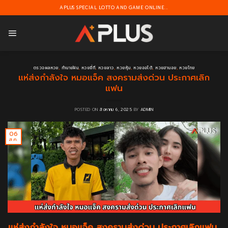
Skip
APLUS SPECIAL LOTTO AND GAME ONLINE...
to
content
ตรวจผลหวย
,
ทำนายฝัน
,
หวยยี่กี
,
หวยลาว
,
หวยหุ้น
,
หวยออโต้
,
หวยฮานอย
,
หวยไทย
แห่ส่งกำลังใจ หมอแจ็ค สงครามส่งด่วน ประกาศเลิก
แฟน
POSTED ON
สิงหาคม 6, 2025
BY
ADMIN
06
ส.ค.
แห่ส่งกำลังใจ หมอแจ็ค สงครามส่งด่วน ประกาศเลิกแฟน