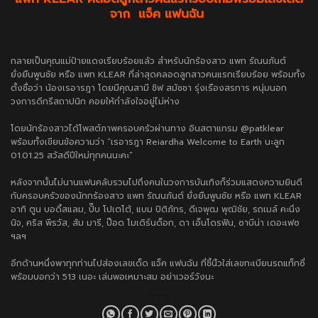
จาก แจ็ค แฟนฉัน
กลายเป็นคุณแม่ป้ายแดงเรียบร้อยแล้ว สำหรับนักร้องสาว แพท รัณนภันต์
ยั่งยืนพูนชัย หรือ แพท KLEAR ที่ล่าสุดคลอดลูกสาวคนแรกเรียบร้อย พร้อมทั้ง
ตั้งชื่อว่า น้องเรอารฎา โดยมีคุณสามี ชิฟ สมัชชา รุ่งเรืองสรการ หนุ่มนอก
วงการดีกรีสถาปนิก คอยให้กำลังใจอยู่ไม่ห่าง
โดยนักร้องสาวได้โพสต์ภาพครอบครัวผ่านทาง อินสตาแกรม @patklear
พร้อมทั้งเขียนข้อความว่า “เรอารฎา Reiardha Welcome to Earth นะลูก
01.01.25 สวัสดีปีใหม่ทุกคนนะคะ”
หลังจากนั้นไม่นานแฟนคลับรวมไปถึงคนในวงการบันเทิงก็ร่วมแสดงความยินดี
กับครอบครัวของนักกร้องสาว แพท รัณนภันต์ ยั่งยืนพูนชัย หรือ แพท KLEAR
อาทิ ตูน บอดี้สแลม, ปั๊บ โปเตโต้, แบม ปิติภัทร, ดีเจพุฒ พุฒิชัย, รถเมล์ คะนึง
นิจ, คริส พีรวัส, ส้ม มารี, ป๊อด โมเดิร์นด็อก, ดา เอ็นโดรฟิน, ซาบีน่า เดอะเฟซ
ฯลฯ
อีกด้านหนึ่งพาทุกท่านไปส่องเลขเด็ด แจ็ค แฟนฉัน ที่ชี้นิ้วใส่เลขทะเบียนรถแท็กซี่
พร้อมบอกว่า 513 เนอะ เล่นพอเหมาะสม อย่าเวอร์วังนะ