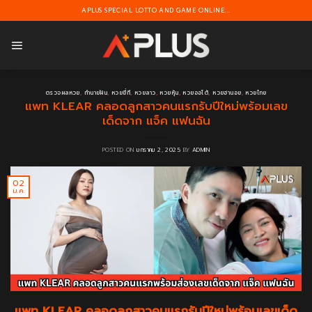
Skip
APLUS SPECIAL LOTTO AND GAME ONLINE...
to
content
ตรวจผลหวย
,
ทำนายฝัน
,
หวยยี่กี
,
หวยลาว
,
หวยหุ้น
,
หวยออโต้
,
หวยฮานอย
,
หวยไทย
แพท KLEAR คลอดลูกสาวคนแรกรับปีใหม่พร้อมเลข
เด็ดจาก แจ็ค แฟนฉัน
POSTED ON
มกราคม 2, 2025
BY
ADMIN
02
ม.ค.
แพท KLEAR คลอดลูกสาวคนแรกรับปีใหม่พร้อมเลขเด็ด