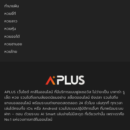
ทำนายฝัน
หวยยี่กี
หวยลาว
หวยหุ้น
หวยออโต้
หวยฮานอย
หวยไทย
APLUS
เว็บไซต์ คาสิโนออนไลน์ ที่มีบริการแบบฟูลเซอวิส ไม่ว่าจะเป็น บาคาร่า รู
เล็ต หวย รวมไปถึงเกมส์ยอดนิยมอย่าง สล็อตออนไลน์ ยิงปลา รวมไปถึง
แทงบอลออนไลน์ พร้อมระบบถ่ายทอดสดตลอด 24 ชั่วโมง เล่นทุกที่ ทุกเวลา
เล่นได้ครบทั้ง iOs หรือ Android รวมไประบบปฏิบัติการอื่นๆ ที่มาพร้อมระบบ
ฝาก – ถอน ด้วยระบบ AI Smart เล่นง่ายไม่มีสะดุด ที่เดียวเท่านั้น เพราะเราคือ
No.1 แห่งวงการคาสิโนออนไลน์