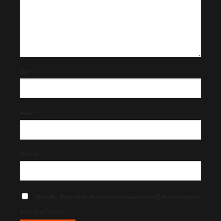
ชื่อ
*
อีเมล
*
เว็บไซต์
บันทึกชื่อ, อีเมล และชื่อเว็บไซต์ของฉันบนเบราว์เซอร์นี้ สำหรับการแสดง
ความเห็นครั้งถัดไป