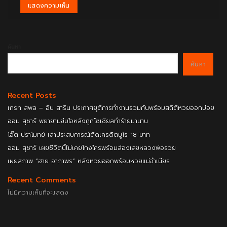
ค้นหา
ค้นหา
Recent Posts
เกรท สพล – อิน สาริน ประกาศยุติการทำงานร่วมกันพร้อมสถิติหวยออกบ่อย
ออม สุชาร์ พยายามข่มใจหลังถูกโซเชียลทำร้ายมานาน
โอ๊ต ปราโมทย์ เล่าประสบการณ์ติดเครดิตบูโร 18 บาท
ออม สุชาร์ เผยชีวิตนี้ไม่เคยโกงใครพร้อมส่องเลขหลวงพ่อรวย
เผยสภาพ “ฮาย อาภาพร” หลังหวยออกพร้อมหวยแม่จำเนียร
Recent Comments
ไม่มีความเห็นที่จะแสดง