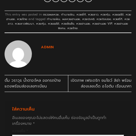
This entry was posted in
ตรวจผลหวย
,
ทำนายฝัน
,
หวยยี่กี
,
หวยลาว
,
หวยหุ้น
,
หวยออโต้
,
หวย
ฮานอย
,
หวยไทย
and tagged
ทำนายฝัน
,
ผลหวยฮานอย
,
หวยนิเคอิ
,
หวยปิงปอง
,
หวยยี่กี
,
หวย
ลาว
,
หวยลาวพัฒนา
,
หวยหุ้น
,
หวยออโต้
,
หวยฮั่งเส็ง
,
หวยฮานอย
,
หวยฮานอย VIP
,
หวยฮานอย
พิเศษ
,
หวยไทย
.
ADMIN
ตั้ม วราวุธ น้ำตาจะไหล ออกรถป้าย
เปิดภาพ เฟรเดริก ชมโชว์ ลิซ่า พร้อม
แดงพร้อมส่องเลขทะเบียน
ส่องเลขเด็ด อ.ไอติม เรือนนาคา
ใส่ความเห็น
อีเมลของคุณจะไม่แสดงให้คนอื่นเห็น
ช่องข้อมูลจำเป็นถูกทำ
เครื่องหมาย
*
ความเห็น
*