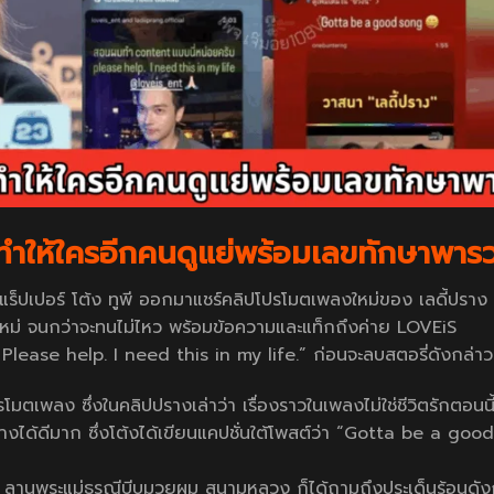
อทำให้ใครอีกคนดูแย่พร้อมเลขทักษาพา
แร็ปเปอร์ โต้ง ทูพี ออกมาแชร์คลิปโปรโมตเพลงใหม่ของ เลดี้ปราง
หม่ จนกว่าจะทนไม่ไหว พร้อมข้อความและแท็กถึงค่าย LOVEiS
lease help. I need this in my life.” ก่อนจะลบสตอรี่ดังกล่าว
โมตเพลง ซึ่งในคลิปปรางเล่าว่า เรื่องราวในเพลงไม่ใช่ชีวิตรักตอนนี
อย่างได้ดีมาก ซึ่งโต้งได้เขียนแคปชั่นใต้โพสต์ว่า “Gotta be a go
า ณ ลานพระแม่ธรณีบีบมวยผม สนามหลวง ก็ได้ถามถึงประเด็นร้อนดัง