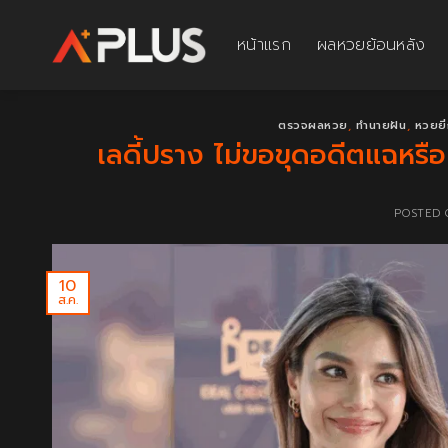
Skip
to
หน้าแรก
ผลหวยย้อนหลัง
content
ตรวจผลหวย
,
ทำนายฝัน
,
หวยยี่
เลดี้ปราง ไม่ขอขุดอดีตแฉหรื
POSTED
10
ส.ค.