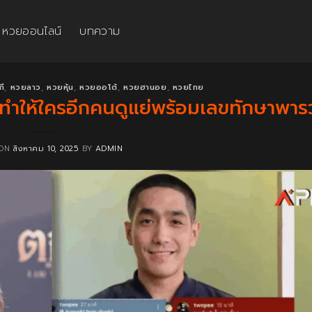
หวยออนไลน์
บทความ
กี
,
หวยลาว
,
หวยหุ้น
,
หวยออโต้
,
หวยฮานอย
,
หวยไทย
อทำให้ใครอีกคนดูแย่พร้อมเลขทักษาพา
 ON
สิงหาคม 10, 2025
BY
ADMIN