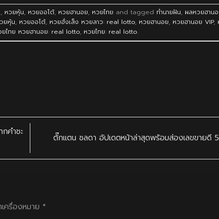
ว
,
หวยหุ้น
,
หวยออโต้
,
หวยฮานอย
,
หวยไทย
and tagged
ทำนายฝัน
,
ผลหวยฮานอ
วยหุ้น
,
หวยออโต้
,
หวยฮั่งเส็ง หวยลาว: real lotto
,
หวยฮานอย
,
หวยฮานอย VIP
,
วยไทย หวยฮานอย: real lotto
,
หวยไทย: real lotto
.
จากคำชะ
ตั๊กแตน ชลดา อัปเดตหน้าล่าสุดพร้อมส่องเลขขายดี
ทำเครื่องหมาย
*