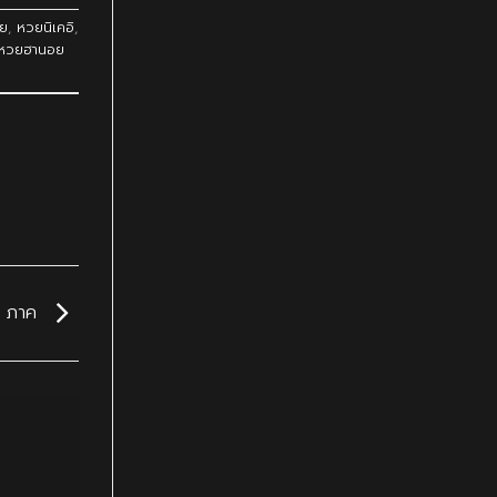
ย
,
หวยนิเคอิ
,
หวยฮานอย
 5 ภาค