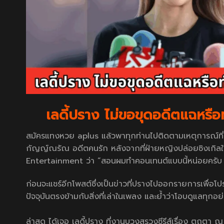
เลดี้ปราง ไม่ขอขุดอดีตแฉหรื
สมัครแทงหวย aplus
แล้วพาทุกท่านไปติดตามเหตุการณ์ที่
กัญญ์ณรัณ อดีตคนรัก หลังจากที่ฝ่ายหญิงปล่อยซิงเกิลใ
Entertainment ว่า “สอนผมทำคอนเทนต์แบบนี้หน่อยครับ P
ก่อนจะแชร์อีกโพสต์ซึ่งเป็นข่าวที่ปรางไปออกรายการเพื่อโปร
ปัจจุบันตรงข้ามกับสิ่งที่เล่าในเพลง และย้ำว่าโอบดูแลทุก
ล่าสุด ได้เจอ เลดี้ปราง ที่งานบวงสรวงซีรีส์เรื่อง ตถต