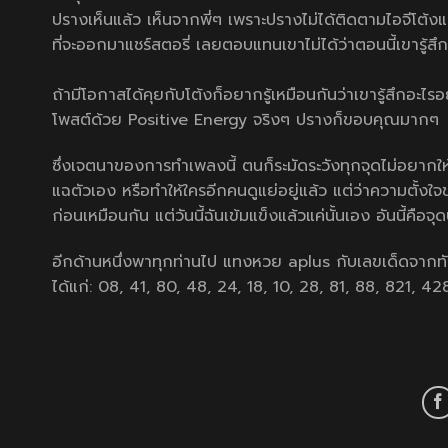
ปรางเห็นแล้ว เห็นจากพี่ๆ เพราะปรางไม่ได้ติดตามไอจีโต้งแล้ว
ที่จะออกมาแชร์สตอรี่ เลยตอบแทนเขาไม่ได้ว่าตอนนี้เขารู้ส
ถ้ามีโอกาสได้คุยกับโต้งก็อยากรู้เหมือนกันว่าเขารู้สึกอะไรอ
โพสต์ด้วย Positive Energy จริงๆ ปรางก็ขอบคุณมากๆ
ซึ่งเจตนาของการทำเพลงนี้ ตนก็ระมัดระวังทุกจุดไม่อยากใ
แฉตัวเอง หรือทำให้ใครอีกคนดูแย่อยู่แล้ว แต่ว่าความตั้ง
ก่อนเหมือนกัน แต่วันนี้ฉันเข้มแข็งแล้วแค่นั้นเอง อันนี้คือ
อีกด้านหนึ่งพาทุกท่านไป
แทงหวย aplus
กับเลขเด็ดจากทั
ได้แก่: 08, 41, 80, 48, 24, 18, 10, 28, 81, 88, 821, 4