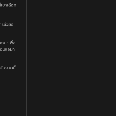
ี่เขาเลือก
ารช่วยรี
อกมาเพื่อ
อ่อนแอมา
จในงวดนี้