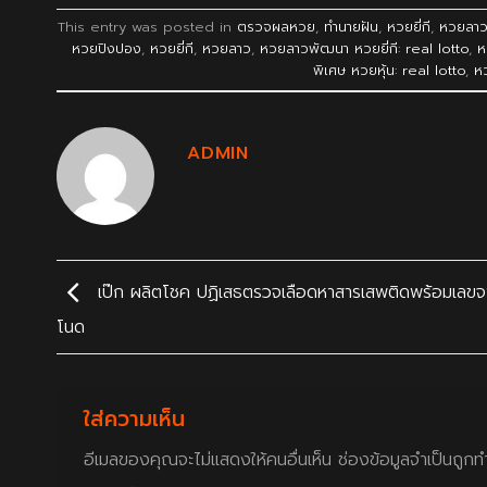
This entry was posted in
ตรวจผลหวย
,
ทำนายฝัน
,
หวยยี่กี
,
หวยลา
หวยปิงปอง
,
หวยยี่กี
,
หวยลาว
,
หวยลาวพัฒนา หวยยี่กี: real lotto
,
ห
พิเศษ หวยหุ้น: real lotto
,
ห
ADMIN
เป๊ก ผลิตโชค ปฏิเสธตรวจเลือดหาสารเสพติดพร้อมเลข
โนด
ใส่ความเห็น
อีเมลของคุณจะไม่แสดงให้คนอื่นเห็น
ช่องข้อมูลจำเป็นถูก