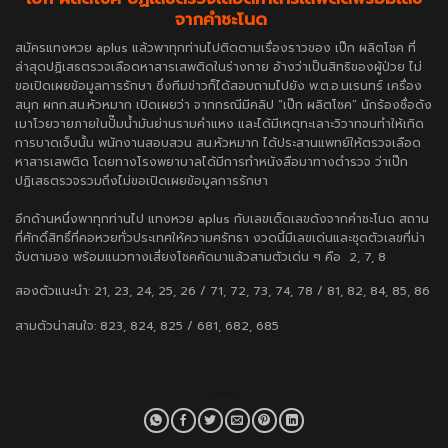
จากคำชะโนด
สมัครแทงหวย aplus
แล้วพาทุกท่านไปติดตามเรื่องราวของ เป๊ก ผลิตโชค ที่
ล่าสุดปฏิเสธตรวจเลือดหาสารเสพติดในร่างกาย อ้างว่าเป็นสิทธิของผู้ป่วย ไม่
ขอเปิดเผยข้อมูลการรักษา ซึ่งทีมข่าวก็ได้สอบถามไปยัง พ.ต.อ.นเรนทร์ เครื่อง
สนุก ผกก.สน.หัวหมาก เปิดเผยว่า จากกรณีมีคลิป “เป๊ก ผลิตโชค” นักร้องชื่อดัง
เมาโวยวายภายในปั๊มน้ำมันย่านรามคำแหง และได้มีเหตุทะเลาะวิวาทจนทำให้เกิด
การบาดเจ็บนั้น พนักงานสอบสวน สน.หัวหมาก ได้ประสานแพทย์ให้ตรวจเลือด
หาสารเสพติด โดยทางโรงพยาบาลได้มีการทำหนังสือมาทางตำรวจ ว่าเป๊ก
ปฏิเสธตรวจรวมถึงไม่ขอเปิดเผยข้อมูลการรักษา
อีกด้านหนึ่งพาทุกท่านไป
แทงหวย aplus
กับเลขเด็ดเลขดังจากคำชะโนด สถาน
ที่ศักดิ์สิทธิ์ที่คอหวยทั่วประเทศให้ความศรัทธา งวดนี้มีเลขเด่นและชุดตัวเลขที่น่า
จับตามอง พร้อมแนวทางเสี่ยงโชคคัดมาแล้วสามตัวเด่น ๆ คือ 2, 7, 8
สองตัวแนะนำ: 21, 23, 24, 25, 26 / 71, 72, 73, 74, 78 / 81, 82, 84, 85, 86
สามตัวน่าสนใจ: 823, 824, 825 / 681, 682, 685