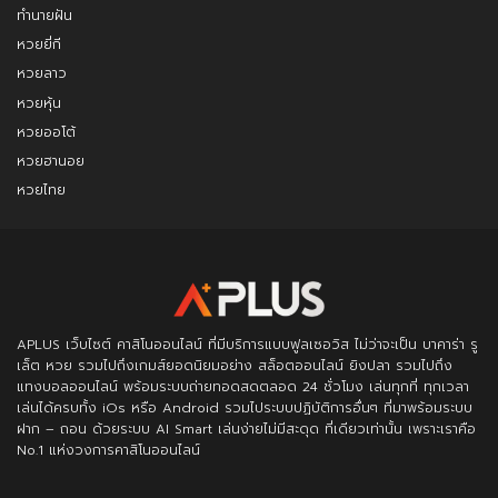
ทำนายฝัน
หวยยี่กี
หวยลาว
หวยหุ้น
หวยออโต้
หวยฮานอย
หวยไทย
APLUS
เว็บไซต์ คาสิโนออนไลน์ ที่มีบริการแบบฟูลเซอวิส ไม่ว่าจะเป็น บาคาร่า รู
เล็ต หวย รวมไปถึงเกมส์ยอดนิยมอย่าง สล็อตออนไลน์ ยิงปลา รวมไปถึง
แทงบอลออนไลน์ พร้อมระบบถ่ายทอดสดตลอด 24 ชั่วโมง เล่นทุกที่ ทุกเวลา
เล่นได้ครบทั้ง iOs หรือ Android รวมไประบบปฏิบัติการอื่นๆ ที่มาพร้อมระบบ
ฝาก – ถอน ด้วยระบบ AI Smart เล่นง่ายไม่มีสะดุด ที่เดียวเท่านั้น เพราะเราคือ
No.1 แห่งวงการคาสิโนออนไลน์