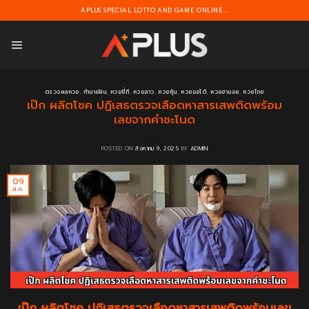
Skip
APLUS SPECIAL LOTTO AND GAME ONLINE...
to
content
ตรวจผลหวย
,
ทำนายฝัน
,
หวยยี่กี
,
หวยลาว
,
หวยหุ้น
,
หวยออโต้
,
หวยฮานอย
,
หวยไทย
เป๊ก ผลิตโชค ปฏิเสธตรวจเลือดหาสารเสพติดพร้อม
เลขจากคำชะโนด
POSTED ON
สิงหาคม 9, 2025
BY
ADMIN
09
ส.ค.
เป๊ก ผลิตโชค ปฏิเสธตรวจเลือดหาสารเสพติดพร้อมเลข