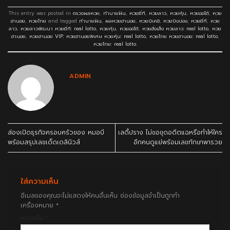
This entry was posted in
ตรวจผลหวย
,
ทำนายฝัน
,
หวยยี่กี
,
หวยลาว
,
หวยหุ้น
,
หวยออโต้
,
หวย
ฮานอย
,
หวยไทย
and tagged
ทำนายฝัน
,
ผลหวยฮานอย
,
หวยนิเคอิ
,
หวยปิงปอง
,
หวยยี่กี
,
หวย
ลาว
,
หวยลาวพัฒนา หวยยี่กี: real lotto
,
หวยหุ้น
,
หวยออโต้
,
หวยฮั่งเส็ง หวยลาว: real lotto
,
หวย
ฮานอย
,
หวยฮานอย VIP
,
หวยฮานอยพิเศษ หวยหุ้น: real lotto
,
หวยไทย หวยฮานอย: real lotto
,
หวยไทย: real lotto
.
ADMIN
ส่องเปิดธุรกิจครอบครัวของ หมอบี
เลดี้ปราง ไม่ขอขุดอดีตแฉหรือทำให้ใคร
พร้อมสรุปเลขเด็ดเดลินิวส์
อีกคนดูแย่พร้อมเลขทักษาพารวย
ใส่ความเห็น
อีเมลของคุณจะไม่แสดงให้คนอื่นเห็น
ช่องข้อมูลจำเป็นถูกทำ
เครื่องหมาย
*
ความเห็น
*