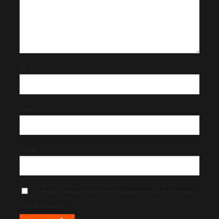
ชื่อ
*
อีเมล
*
เว็บไซต์
บันทึกชื่อ, อีเมล และชื่อเว็บไซต์ของฉันบนเบราว์เซอร์นี้ สำหรับการแสดง
ความเห็นครั้งถัดไป