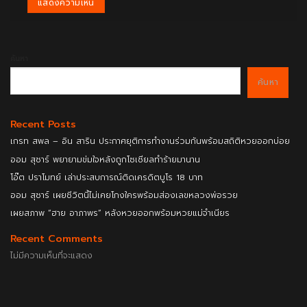
ค้นหา
ค้นหา
Recent Posts
เกรท สพล – อิน สาริน ประกาศยุติการทำงานร่วมกันพร้อมสถิติหวยออกบ่อย
ออม สุชาร์ พยายามข่มใจหลังถูกโซเชียลทำร้ายมานาน
โอ๊ต ปราโมทย์ เล่าประสบการณ์ติดเครดิตบูโร 18 บาท
ออม สุชาร์ เผยชีวิตนี้ไม่เคยโกงใครพร้อมส่องเลขหลวงพ่อรวย
เผยสภาพ “ฮาย อาภาพร” หลังหวยออกพร้อมหวยแม่จำเนียร
Recent Comments
ไม่มีความเห็นที่จะแสดง