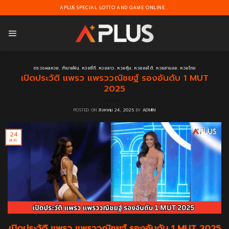
Skip
APLUS SPECIAL LOTTO AND GAME ONLINE...
to
content
ตรวจผลหวย
,
ทำนายฝัน
,
หวยยี่กี
,
หวยลาว
,
หวยหุ้น
,
หวยออโต้
,
หวยฮานอย
,
หวยไทย
เปิดประวัติ แพรว แพรววณิชยฐ์ รองอันดับ 1 MUT
2025
POSTED ON
สิงหาคม 24, 2025
BY
ADMIN
24
ส.ค.
เปิดประวัติ แพรว แพรววณิชยฐ์ รองอันดับ 1 MUT 2025