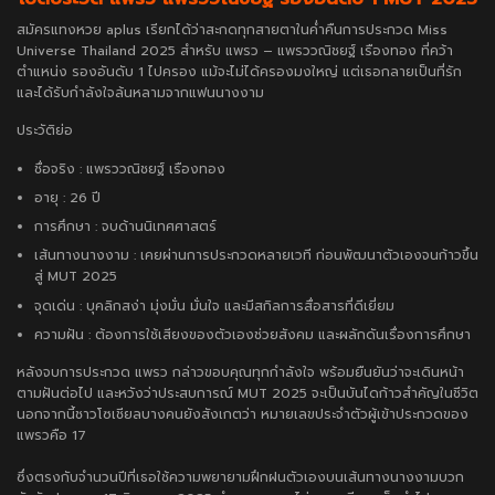
สมัครแทงหวย aplus
เรียกได้ว่าสะกดทุกสายตาในค่ำคืนการประกวด Miss
Universe Thailand 2025 สำหรับ แพรว – แพรววณิชยฐ์ เรืองทอง ที่คว้า
ตำแหน่ง รองอันดับ 1 ไปครอง แม้จะไม่ได้ครองมงใหญ่ แต่เธอกลายเป็นที่รัก
และได้รับกำลังใจล้นหลามจากแฟนนางงาม
ประวัติย่อ
ชื่อจริง : แพรววณิชยฐ์ เรืองทอง
อายุ : 26 ปี
การศึกษา : จบด้านนิเทศศาสตร์
เส้นทางนางงาม : เคยผ่านการประกวดหลายเวที ก่อนพัฒนาตัวเองจนก้าวขึ้น
สู่ MUT 2025
จุดเด่น : บุคลิกสง่า มุ่งมั่น มั่นใจ และมีสกิลการสื่อสารที่ดีเยี่ยม
ความฝัน : ต้องการใช้เสียงของตัวเองช่วยสังคม และผลักดันเรื่องการศึกษา
หลังจบการประกวด แพรว กล่าวขอบคุณทุกกำลังใจ พร้อมยืนยันว่าจะเดินหน้า
ตามฝันต่อไป และหวังว่าประสบการณ์ MUT 2025 จะเป็นบันไดก้าวสำคัญในชีวิต
นอกจากนี้ชาวโซเชียลบางคนยังสังเกตว่า หมายเลขประจำตัวผู้เข้าประกวดของ
แพรวคือ 17
ซึ่งตรงกับจำนวนปีที่เธอใช้ความพยายามฝึกฝนตัวเองบนเส้นทางนางงามบวก