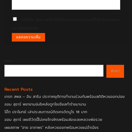
บันทึกชื่อ, อีเมล และชื่อเว็บไซต์ของฉันบนเบราว์เซอร์นี้ สำหรับการแสดง
ความเห็นครั้งถัดไป
ค้นหา
ค้นหา
Recent Posts
เกรท สพล – อิน สาริน ประกาศยุติการทำงานร่วมกันพร้อมสถิติหวยออกบ่อย
ออม สุชาร์ พยายามข่มใจหลังถูกโซเชียลทำร้ายมานาน
โอ๊ต ปราโมทย์ เล่าประสบการณ์ติดเครดิตบูโร 18 บาท
ออม สุชาร์ เผยชีวิตนี้ไม่เคยโกงใครพร้อมส่องเลขหลวงพ่อรวย
เผยสภาพ “ฮาย อาภาพร” หลังหวยออกพร้อมหวยแม่จำเนียร