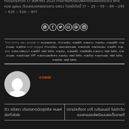
กับวันประกวด 17 สิงหาคม 2025 ทำเอาคอหวยไม่พลาดตีเลขเด็ดนำไป
แทง
หวย aplus
กับเลขมงคลของสาว แพรว โดยมีดังนี้ 17 – 25 – 59 – 89 –295
– 625 – 526 – 817
This entry was posted in
ตรวจผลหวย
,
ทำนายฝัน
,
หวยยี่กี
,
หวยลาว
,
หวยหุ้น
,
หวยออโต้
,
หวย
ฮานอย
,
หวยไทย
and tagged
ทำนายฝัน
,
ผลหวยฮานอย
,
หวยนิเคอิ
,
หวยปิงปอง
,
หวยยี่กี
,
หวย
ลาว
,
หวยลาวพัฒนา หวยยี่กี: real lotto
,
หวยหุ้น
,
หวยออโต้
,
หวยฮั่งเส็ง หวยลาว: real lotto
,
หวย
ฮานอย
,
หวยฮานอย VIP
,
หวยฮานอยพิเศษ หวยหุ้น: real lotto
,
หวยไทย หวยฮานอย: real lotto
,
หวยไทย: real lotto
.
ADMIN
ดิว อริสรา เดินตลาดนัดสุดชิล คนแห่
ดราม่าเดือด! มารี เบรินเนอร์ ไม่เป่าวัด
ส่งกำลังใจ
แอลกอฮอล์พร้อมเลขเด็ดขายดี