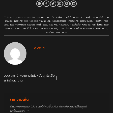
This entry was posted in
ตรวจผลหวย
,
ทำนายฝัน
,
หวยยี่กี
,
หวยลาว
,
หวยหุ้น
,
หวยออโต้
,
หวย
ฮานอย
,
หวยไทย
and tagged
ทำนายฝัน
,
ผลหวยฮานอย
,
หวยนิเคอิ
,
หวยปิงปอง
,
หวยยี่กี
,
หวย
ลาว
,
หวยลาวพัฒนา หวยยี่กี: real lotto
,
หวยหุ้น
,
หวยออโต้
,
หวยฮั่งเส็ง หวยลาว: real lotto
,
หวย
ฮานอย
,
หวยฮานอย VIP
,
หวยฮานอยพิเศษ หวยหุ้น: real lotto
,
หวยไทย หวยฮานอย: real lotto
,
หวยไทย: real lotto
.
ADMIN
ออม สุชาร์ พยายามข่มใจหลังถูกโซเชีย
ลทำร้ายมานาน
ใส่ความเห็น
อีเมลของคุณจะไม่แสดงให้คนอื่นเห็น
ช่องข้อมูลจำเป็นถูกทำ
เครื่องหมาย
*