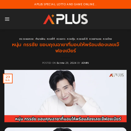
Skip
APLUS SPECIAL LOTTO AND GAME ONLINE...
to
content
ตรวจผลหวย
,
ทำนายฝัน
,
หวยยี่กี
,
หวยลาว
,
หวยหุ้น
,
หวยออโต้
,
หวยฮานอย
,
หวยไทย
หนุ่ม กรรชัย ขอบคุณฉายาที่มอบให้พร้อมส่องเลขเจ๊
ฟองเบียร์
POSTED ON
ธันวาคม 23, 2024
BY
ADMIN
23
ธ.ค.