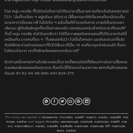
โดย หนุ่ม กรรชัย ก็ได้เปิดใจถึงการได้รับฉายานี้ในรายการเที่ยงวันทันเหตุการณ์
ไว้ว่า “มันก็จะเงียบ ๆ อยู่แล้วนะ (หัวเราะ) นี่ยื่นดาบมาให้เดี๋ยวคนที่เขามีประเด็น
เขาจะหาว่าเป็นเพราะพี่ ไม่ใช่จริง ๆ แล้วเป็นที่ตำรวจกับศาล เราแค่เป็นกระบอก
เสียงนะ ผู้ตัดสินผิดถูกก็จะเป็นศาลนะครับ ขอบคุณนะครับสำหรับฉายาที่มอบให้”
ทั้งนี้ หนุ่ม กรรชัย ยังได้บอกอีกว่า ได้มีโอกาสคุยกับหลายคนที่ได้รับฉายาในปีนี้
เหมือนกัน บางคนก็งง ๆ “ก็เลยบอกไปว่า ไม่เป็นไรหรอก มองในแง่บวกก็แล้ว
กันให้คิดซะว่าอย่างน้อยเขาก็ไม่ได้ลืมเราก็เป็น 10 คนที่เขาอุตส่าห์มอบให้ ก็อย่า
ไปคิดอะไรมาก เขาก็หยิกแก้มหยอกนะครับบางที”
อีกด้านหนึ่งพาทุกท่านไปส่องเลขเด็ดจากเจ๊ฟองเบียร์ที่ให้แนวทางในการซื้อหวย
จนแฟนคลับรอคอยกันทุกงวด ซึ่งครั้งนี้ก็ยังคงนำแนวทางมาฝากกันอีกเช่นเคย
กับเลข 91-92-94-98-890-691-829-375
This entry was posted in
ตรวจผลหวย
,
ทำนายฝัน
,
หวยยี่กี
,
หวยลาว
,
หวยหุ้น
,
หวยออโต้
,
หวย
ฮานอย
,
หวยไทย
and tagged
ทำนายฝัน
,
ผลหวยฮานอย
,
หวยนิเคอิ
,
หวยปิงปอง
,
หวยยี่กี
,
หวย
ลาว
,
หวยลาวพัฒนา
,
หวยหุ้น
,
หวยออโต้
,
หวยฮั่งเส็ง
,
หวยฮานอย
,
หวยฮานอย VIP
,
หวยฮานอย
พิเศษ
,
หวยไทย
.