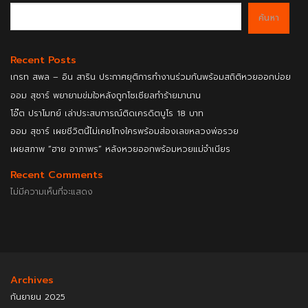
ค้นหา
Recent Posts
เกรท สพล – อิน สาริน ประกาศยุติการทำงานร่วมกันพร้อมสถิติหวยออกบ่อย
ออม สุชาร์ พยายามข่มใจหลังถูกโซเชียลทำร้ายมานาน
โอ๊ต ปราโมทย์ เล่าประสบการณ์ติดเครดิตบูโร 18 บาท
ออม สุชาร์ เผยชีวิตนี้ไม่เคยโกงใครพร้อมส่องเลขหลวงพ่อรวย
เผยสภาพ “ฮาย อาภาพร” หลังหวยออกพร้อมหวยแม่จำเนียร
Recent Comments
ไม่มีความเห็นที่จะแสดง
Archives
กันยายน 2025