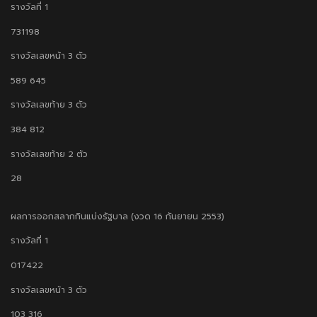
รางวัลที่ 1
731198
รางวัลเลขหน้า 3 ตัว
589 645
รางวัลเลขท้าย 3 ตัว
384 812
รางวัลเลขท้าย 2 ตัว
28
ผลการออกสลากกินแบ่งรัฐบาล (งวด 16 กันยายน 2553)
รางวัลที่ 1
017422
รางวัลเลขหน้า 3 ตัว
103 316