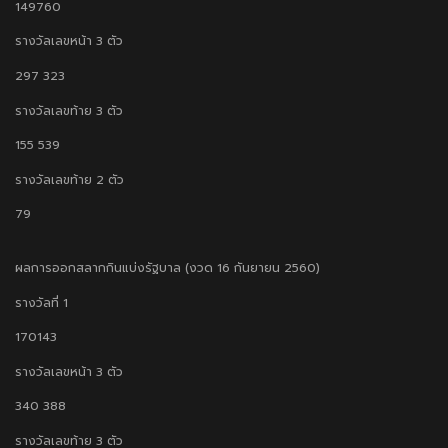
149760
รางวัลเลขหน้า 3 ตัว
297 323
รางวัลเลขท้าย 3 ตัว
155 539
รางวัลเลขท้าย 2 ตัว
79
ผลการออกสลากกินแบ่งรัฐบาล (งวด 16 กันยายน 2560)
รางวัลที่ 1
170143
รางวัลเลขหน้า 3 ตัว
340 388
รางวัลเลขท้าย 3 ตัว