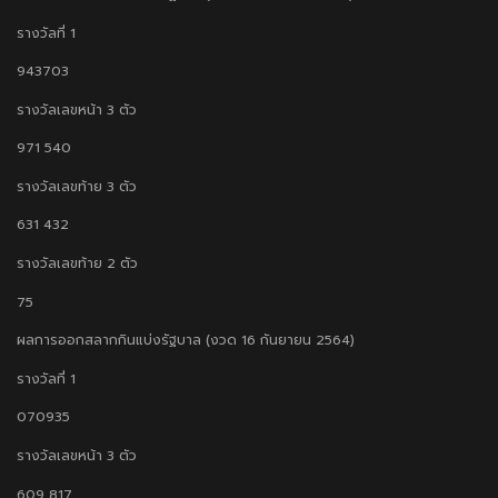
รางวัลที่ 1
943703
รางวัลเลขหน้า 3 ตัว
971 540
รางวัลเลขท้าย 3 ตัว
631 432
รางวัลเลขท้าย 2 ตัว
75
ผลการออกสลากกินแบ่งรัฐบาล (งวด 16 กันยายน 2564)
รางวัลที่ 1
070935
รางวัลเลขหน้า 3 ตัว
609 817