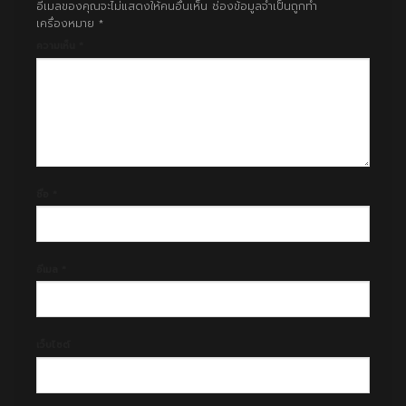
อีเมลของคุณจะไม่แสดงให้คนอื่นเห็น
ช่องข้อมูลจำเป็นถูกทำ
เครื่องหมาย
*
ความเห็น
*
ชื่อ
*
อีเมล
*
เว็บไซต์