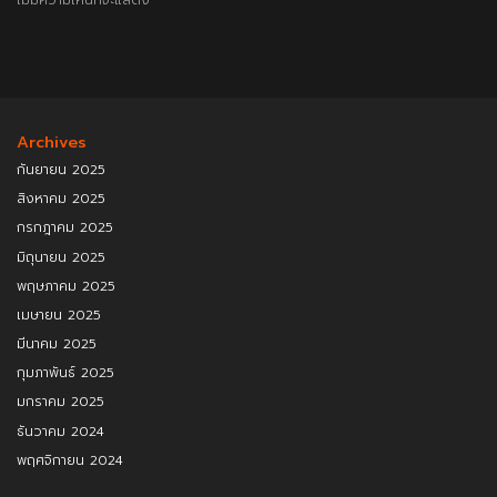
Archives
กันยายน 2025
สิงหาคม 2025
กรกฎาคม 2025
มิถุนายน 2025
พฤษภาคม 2025
เมษายน 2025
มีนาคม 2025
กุมภาพันธ์ 2025
มกราคม 2025
ธันวาคม 2024
พฤศจิกายน 2024