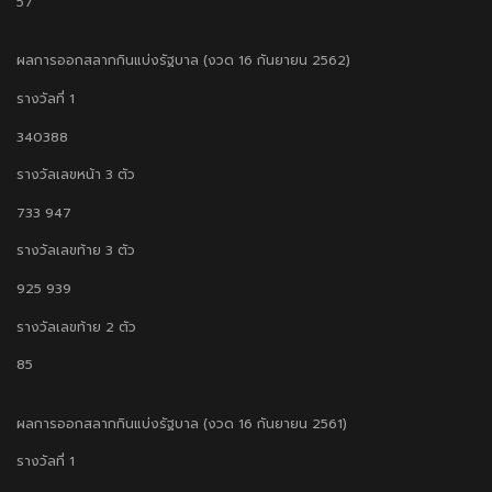
57
ผลการออกสลากกินแบ่งรัฐบาล (งวด 16 กันยายน 2562)
รางวัลที่ 1
340388
รางวัลเลขหน้า 3 ตัว
733 947
รางวัลเลขท้าย 3 ตัว
925 939
รางวัลเลขท้าย 2 ตัว
85
ผลการออกสลากกินแบ่งรัฐบาล (งวด 16 กันยายน 2561)
รางวัลที่ 1