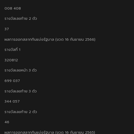
008 408
รางวัลเลขท้าย 2 ตัว
37
ผลการออกสลากกินแบ่งรัฐบาล (งวด 16 กันยายน 2566)
รางวัลที่ 1
320812
รางวัลเลขหน้า 3 ตัว
699 037
รางวัลเลขท้าย 3 ตัว
344 057
รางวัลเลขท้าย 2 ตัว
46
ผลการออกสลากกินแบ่งรัฐบาล (งวด 16 กันยายน 2565)