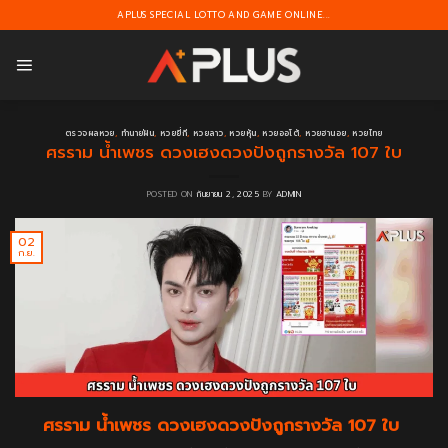
Skip
APLUS SPECIAL LOTTO AND GAME ONLINE...
to
content
ตรวจผลหวย
,
ทำนายฝัน
,
หวยยี่กี
,
หวยลาว
,
หวยหุ้น
,
หวยออโต้
,
หวยฮานอย
,
หวยไทย
ศรราม น้ำเพชร ดวงเฮงดวงปังถูกรางวัล 107 ใบ
POSTED ON
กันยายน 2, 2025
BY
ADMIN
02
ก.ย.
ศรราม น้ำเพชร ดวงเฮงดวงปังถูกรางวัล 107 ใบ