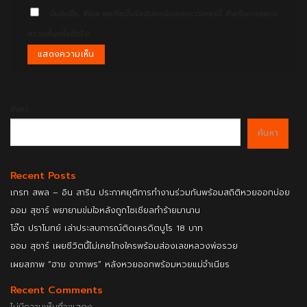
บันทึกชื่อ, อีเมล และชื่อเว็บไซต์ของฉันบนเบราว์เซอร์นี้ สำหรับการแสดง
ความเห็นครั้งถัดไป
ค้นหา
ค้นหา
Recent Posts
เกรท สพล – อิน สาริน ประกาศยุติการทำงานร่วมกันพร้อมสถิติหวยออกบ่อย
ออม สุชาร์ พยายามข่มใจหลังถูกโซเชียลทำร้ายมานาน
โอ๊ต ปราโมทย์ เล่าประสบการณ์ติดเครดิตบูโร 18 บาท
ออม สุชาร์ เผยชีวิตนี้ไม่เคยโกงใครพร้อมส่องเลขหลวงพ่อรวย
เผยสภาพ “ฮาย อาภาพร” หลังหวยออกพร้อมหวยแม่จำเนียร
Recent Comments
ไม่มีความเห็นที่จะแสดง