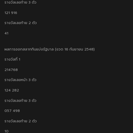
รางวัลเลขท้าย 3 ตัว
121 916
รางวัลเลขท้าย 2 ตัว
41
ผลการออกสลากกินแบ่งรัฐบาล (งวด 16 กันยายน 2548)
รางวัลที่ 1
214768
รางวัลเลขหน้า 3 ตัว
124 282
รางวัลเลขท้าย 3 ตัว
057 498
รางวัลเลขท้าย 2 ตัว
10