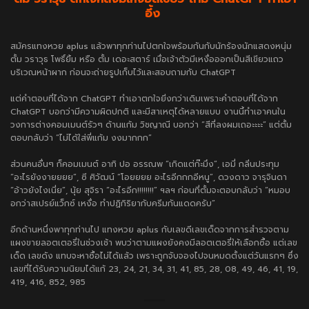
อึ้ง
สมัครแทงหวย aplus
แล้วพาทุกท่านไปตกใจพร้อมกันกับนักร้องนักแสดงหนุ่ม
ตั้ม วราวุธ โพธิ์ยิ้ม หรือ ตั้ม เดอะสตาร์ เมื่อเจ้าตัวมีเหงื่อออกเป็นสีเขียวแถว
บริเวณหน้าผาก ก่อนจะถ่ายรูปเก็บไว้และสอบถามกับ ChatGPT
แต่คำตอบที่ได้จาก ChatGPT ทำเอาตกใจยิ่งกว่าเดิมเพราะคำตอบที่ได้จาก
ChatGPT บอกว่ามีความผิดปกติ และมีสาเหตุได้หลายแบบ งานนี้ทำเอาคนใน
วงการต่างคอมเมนต์รัวๆ ด้านแก้ม วิชญาณี บอกว่า “สีที่ลงผมเถอะะะะ” แต่ตั้ม
ตอบกลับว่า “ไม่ได้ใส่พี่แก้ม งงมากกก”
ส่วนคนอื่นๆ ก็คอมเมนต์ อาทิ ปอ อรรณพ “เกิดแต่ก๊ะมึง”, เอมี่ กลิ่นประทุม
“อะไรยังงายยยย”, ซี ศิวัฒน์ “โอยยยย อะไรอีกกกอีหนู”, ดวงดาว จารุจินดา
“อ้าวยังไงเนี่ย”, นุ้ย สุจิรา “อะไรอีก!!!!!!!!” ฯลฯ ก่อนที่ตั้มจะตอบกลับว่า “หมอบ
อกว่าสเปรย์แว็กซ์ เหงื่อ ทำปฏิกิริยากับครีมกันแดดครับ”
อีกด้านหนึ่งพาทุกท่านไป
แทงหวย aplus
กับเลขดีเลขเด็ดจากการสำรวจตาม
แผงขายลอตเตอรี่ในช่วงเช้า พบว่าตามแผงยังคงมีลอตเตอรี่ให้เลือกซื้อ แต่เลข
เด็ด เลขดัง แทบจะหาซื้อไม่ได้แล้ว เพราะถูกจับจองไปจนหมดตั้งแต่วันแรกๆ ซึ่ง
เลขที่ได้รับความนิยมได้แก้ 23, 24, 21, 34, 31, 41, 85, 28, 08, 49, 46, 41, 19,
419, 416, 852, 985