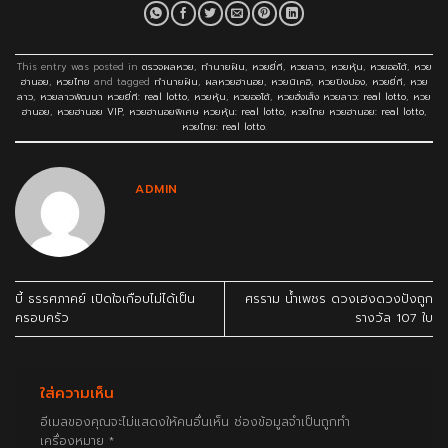
This entry was posted in
ตรวจผลหวย
,
ทำนายฝัน
,
หวยยี่กี
,
หวยลาว
,
หวยหุ้น
,
หวยออโต้
,
หวย
ฮานอย
,
หวยไทย
and tagged
ทำนายฝัน
,
ผลหวยฮานอย
,
หวยนิเคอิ
,
หวยปิงปอง
,
หวยยี่กี
,
หวย
ลาว
,
หวยลาวพัฒนา หวยยี่กี: real lotto
,
หวยหุ้น
,
หวยออโต้
,
หวยฮั่งเส็ง หวยลาว: real lotto
,
หวย
ฮานอย
,
หวยฮานอย VIP
,
หวยฮานอยพิเศษ หวยหุ้น: real lotto
,
หวยไทย หวยฮานอย: real lotto
,
หวยไทย: real lotto
.
ADMIN
บี้ ธรรศภาคย์ เปิดใจเกือบไม่ได้เป็น
ศรราม น้ำเพชร ดวงเฮงดวงปังถูก
ครอบครัว
รางวัล 107 ใบ
ใส่ความเห็น
อีเมลของคุณจะไม่แสดงให้คนอื่นเห็น
ช่องข้อมูลจำเป็นถูกทำ
เครื่องหมาย
*