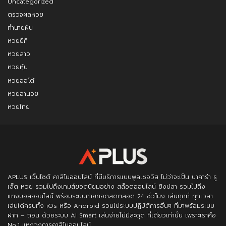
Uncategorized
ตรวจผลหวย
ทำนายฝัน
หวยยี่กี
หวยลาว
หวยหุ้น
หวยออโต้
หวยฮานอย
หวยไทย
APLUS
เว็บไซต์ คาสิโนออนไลน์ ที่มีบริการแบบฟูลเซอวิส ไม่ว่าจะเป็น บาคาร่า รู
เล็ต หวย รวมไปถึงเกมส์ยอดนิยมอย่าง สล็อตออนไลน์ ยิงปลา รวมไปถึง
แทงบอลออนไลน์ พร้อมระบบถ่ายทอดสดตลอด 24 ชั่วโมง เล่นทุกที่ ทุกเวลา
เล่นได้ครบทั้ง iOs หรือ Android รวมไประบบปฏิบัติการอื่นๆ ที่มาพร้อมระบบ
ฝาก – ถอน ด้วยระบบ AI Smart เล่นง่ายไม่มีสะดุด ที่เดียวเท่านั้น เพราะเราคือ
No.1 แห่งวงการคาสิโนออนไลน์