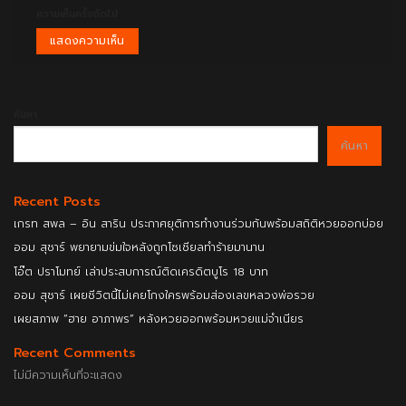
ความเห็นครั้งถัดไป
ค้นหา
ค้นหา
Recent Posts
เกรท สพล – อิน สาริน ประกาศยุติการทำงานร่วมกันพร้อมสถิติหวยออกบ่อย
ออม สุชาร์ พยายามข่มใจหลังถูกโซเชียลทำร้ายมานาน
โอ๊ต ปราโมทย์ เล่าประสบการณ์ติดเครดิตบูโร 18 บาท
ออม สุชาร์ เผยชีวิตนี้ไม่เคยโกงใครพร้อมส่องเลขหลวงพ่อรวย
เผยสภาพ “ฮาย อาภาพร” หลังหวยออกพร้อมหวยแม่จำเนียร
Recent Comments
ไม่มีความเห็นที่จะแสดง