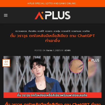
Skip
APLUS SPECIAL LOTTO AND GAME ONLINE...
to
content
ตรวจผลหวย
,
ทำนายฝัน
,
หวยยี่กี
,
หวยลาว
,
หวยหุ้น
,
หวยออโต้
,
หวยฮานอย
,
หวยไทย
ตั้ม วราวุธ ตกใจหลังมีเหงื่อสีเขียว ถาม ChatGPT
ทำเอาอึ้ง
POSTED ON
กันยายน 1, 2025
BY
ADMIN
01
ก.ย.
ตั้ม วราวุธ ตกใจหลังมีเหงื่อสีเขียว ถาม ChatGPT ทำเอา