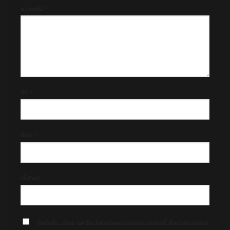
ความเห็น
*
ชื่อ
*
อีเมล
*
เว็บไซต์
บันทึกชื่อ, อีเมล และชื่อเว็บไซต์ของฉันบนเบราว์เซอร์นี้ สำหรับการแสดง