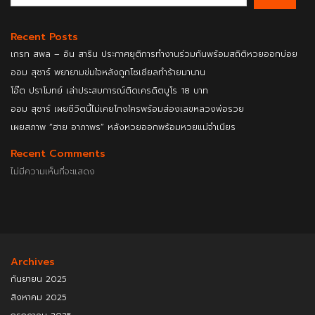
Recent Posts
เกรท สพล – อิน สาริน ประกาศยุติการทำงานร่วมกันพร้อมสถิติหวยออกบ่อย
ออม สุชาร์ พยายามข่มใจหลังถูกโซเชียลทำร้ายมานาน
โอ๊ต ปราโมทย์ เล่าประสบการณ์ติดเครดิตบูโร 18 บาท
ออม สุชาร์ เผยชีวิตนี้ไม่เคยโกงใครพร้อมส่องเลขหลวงพ่อรวย
เผยสภาพ “ฮาย อาภาพร” หลังหวยออกพร้อมหวยแม่จำเนียร
Recent Comments
ไม่มีความเห็นที่จะแสดง
Archives
กันยายน 2025
สิงหาคม 2025