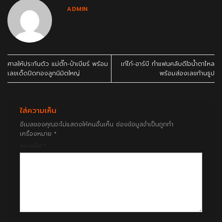
ADMIN
ศาลให้ประกันตัว แม่ตั๊ก-ป๋าเบียร์ พร้อม
เก๋ไก๋-อาร์บี ทำแฟนคลับดีใจน้ำตาไหล
เลขเด็ดปิดทองลูกนิมิตใหญ่
พร้อมส่องเลขก้านธูป
ใส่ความเห็น
อีเมลของคุณจะไม่แสดงให้คนอื่นเห็น
ช่องข้อมูลจำเป็นถูกทำ
เครื่องหมาย
*
ความเห็น
*