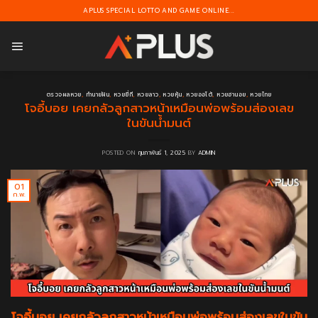
Skip
APLUS SPECIAL LOTTO AND GAME ONLINE...
to
content
ตรวจผลหวย
,
ทำนายฝัน
,
หวยยี่กี
,
หวยลาว
,
หวยหุ้น
,
หวยออโต้
,
หวยฮานอย
,
หวยไทย
โจอี้บอย เคยกลัวลูกสาวหน้าเหมือนพ่อพร้อมส่องเลข
ในขันน้ำมนต์
POSTED ON
กุมภาพันธ์ 1, 2025
BY
ADMIN
01
ก.พ.
โจอี้บอย เคยกลัวลูกสาวหน้าเหมือนพ่อพร้อมส่องเลขในขัน