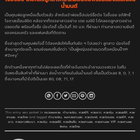
น้ำมนต์
เป็นคุณพ่อลูกหนึ่งเต็มตัวแล้ว สำหรับเจ้าพ่อแร็ปเปอร์ชื่อดัง โจอี้บอย อภิสิทธิ์
โอภาสเอี่ยมลิขิต หลังจากที่ภรรยาสาวอย่าง เตย เมษินี ได้คลอดลูกสาวอย่าง
ปลอดภัย พร้อมตั้งชื่อ น้องโซอี้ เมื่อวันที่ 30 ม.ค. ที่ผ่านมา ท่ามกลางความยินดี
ของครอบครัว และแฟนคลับที่ติดตาม
ซึ่งล่าสุดด้านคุณพ่อโจอี้ ได้ลงคลิปให้เห็นกันชัด ๆ ไปเลยว่า ลูกสาว น้องโซอี้
สำเนาถูกต้องเป๊ะ แถมยังแคปชั่นอีกว่า “เป็นผู้หญิงอย่าขมวดคิ้วเหมือนป๊า!!!!
#Zoey”
อีกด้านหนึ่งพาทุกท่านไปส่องเลขเด็ดที่คำชะโนดประจำลานบวงสรวง ในคืน
วันพระขึ้นสิบห้าค่ำที่ผ่านมา ส่งน้ำตาเทียนในขันน้ำมนต์ เห็นเป็นตัวเลข 8, 0, 7, 1
ซึ่งบางคนก็นำไปตีเป็นเลข
80, 08, 71, 17
This entry was posted in
ตรวจผลหวย
,
ทำนายฝัน
,
หวยยี่กี
,
หวยลาว
,
หวยหุ้น
,
หวยออโต้
,
หวย
ฮานอย
,
หวยไทย
and tagged
ทำนายฝัน
,
ผลหวยฮานอย
,
หวยนิเคอิ
,
หวยปิงปอง
,
หวยยี่กี
,
หวย
ลาว
,
หวยลาวพัฒนา
,
หวยหุ้น
,
หวยออโต้
,
หวยฮั่งเส็ง
,
หวยฮานอย
,
หวยฮานอย VIP
,
หวยฮานอย
พิเศษ
,
หวยไทย
.