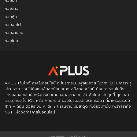
หวยยี่กี
หวยลาว
หวยหุ้น
หวยออโต้
หวยฮานอย
หวยไทย
APLUS
เว็บไซต์ คาสิโนออนไลน์ ที่มีบริการแบบฟูลเซอวิส ไม่ว่าจะเป็น บาคาร่า รู
เล็ต หวย รวมไปถึงเกมส์ยอดนิยมอย่าง สล็อตออนไลน์ ยิงปลา รวมไปถึง
แทงบอลออนไลน์ พร้อมระบบถ่ายทอดสดตลอด 24 ชั่วโมง เล่นทุกที่ ทุกเวลา
เล่นได้ครบทั้ง iOs หรือ Android รวมไประบบปฏิบัติการอื่นๆ ที่มาพร้อมระบบ
ฝาก – ถอน ด้วยระบบ AI Smart เล่นง่ายไม่มีสะดุด ที่เดียวเท่านั้น เพราะเราคือ
No.1 แห่งวงการคาสิโนออนไลน์
Copyright 2026 ©
APLUS