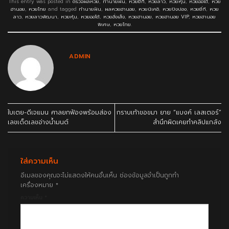
This entry was posted in
ตรวจผลหวย
,
ทำนายฝัน
,
หวยยี่กี
,
หวยลาว
,
หวยหุ้น
,
หวยออโต้
,
หวย
ฮานอย
,
หวยไทย
and tagged
ทำนายฝัน
,
ผลหวยฮานอย
,
หวยนิเคอิ
,
หวยปิงปอง
,
หวยยี่กี
,
หวย
ลาว
,
หวยลาวพัฒนา
,
หวยหุ้น
,
หวยออโต้
,
หวยฮั่งเส็ง
,
หวยฮานอย
,
หวยฮานอย VIP
,
หวยฮานอย
พิเศษ
,
หวยไทย
.
ADMIN
ใบเตย-ดีเจแมน ศาลยกฟ้องพร้อมส่อง
กราบเท้าขอขมา ยาย “แบงค์ เลสเตอร์”
เลขเด็ดเลขอ่างน้ำมนต์
สำนึกผิดเคยทำคลิปแกล้ง
ใส่ความเห็น
อีเมลของคุณจะไม่แสดงให้คนอื่นเห็น
ช่องข้อมูลจำเป็นถูกทำ
เครื่องหมาย
*
ความเห็น
*