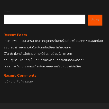
ค้นหา
ค้นหา
Recent Posts
เกรท สพล – อิน สาริน ประกาศยุติการทำงานร่วมกันพร้อมสถิติหวยออกบ่อย
ออม สุชาร์ พยายามข่มใจหลังถูกโซเชียลทำร้ายมานาน
โอ๊ต ปราโมทย์ เล่าประสบการณ์ติดเครดิตบูโร 18 บาท
ออม สุชาร์ เผยชีวิตนี้ไม่เคยโกงใครพร้อมส่องเลขหลวงพ่อรวย
เผยสภาพ “ฮาย อาภาพร” หลังหวยออกพร้อมหวยแม่จำเนียร
Recent Comments
ไม่มีความเห็นที่จะแสดง