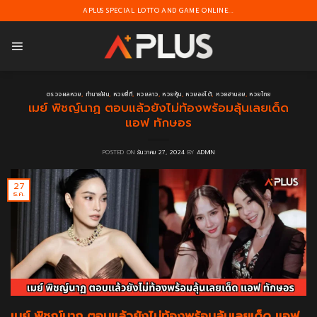
Skip
APLUS SPECIAL LOTTO AND GAME ONLINE...
to
content
ตรวจผลหวย
,
ทำนายฝัน
,
หวยยี่กี
,
หวยลาว
,
หวยหุ้น
,
หวยออโต้
,
หวยฮานอย
,
หวยไทย
เมย์ พิชญ์นาฏ ตอบแล้วยังไม่ท้องพร้อมลุ้นเลยเด็ด
แอฟ ทักษอร
POSTED ON
ธันวาคม 27, 2024
BY
ADMIN
27
ธ.ค.
เมย์ พิชญ์นาฏ ตอบแล้วยังไม่ท้องพร้อมลุ้นเลยเด็ด แอฟ