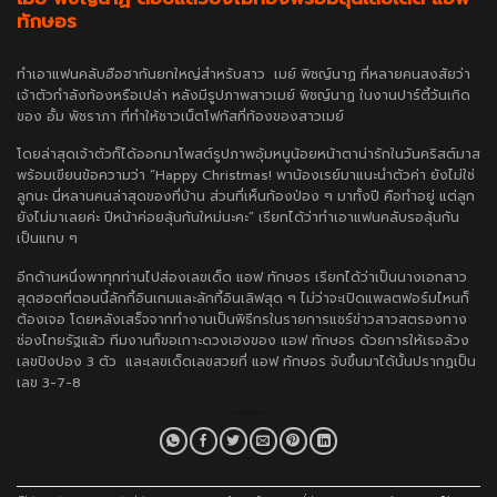
ทักษอร
ทำเอาแฟนคลับฮือฮากันยกใหญ่สำหรับสาว เมย์ พิชญ์นาฏ ที่หลายคนสงสัยว่า
เจ้าตัวกำลังท้องหรือเปล่า หลังมีรูปภาพสาวเมย์ พิชญ์นาฏ ในงานปาร์ตี้วันเกิด
ของ อั้ม พัชราภา ที่ทำให้ชาวเน็ตโฟกัสที่ท้องของสาวเมย์
โดยล่าสุดเจ้าตัวก็ได้ออกมาโพสต์รูปภาพอุ้มหนูน้อยหน้าตาน่ารักในวันคริสต์มาส
พร้อมเขียนข้อความว่า “Happy Christmas! พาน้องเรย์มาแนะนำตัวค่า ยังไม่ใช่
ลูกนะ นี่หลานคนล่าสุดของที่บ้าน ส่วนที่เห็นท้องป่อง ๆ มาทั้งปี คือทำอยู่ แต่ลูก
ยังไม่มาเลยค่ะ ปีหน้าค่อยลุ้นกันใหม่นะคะ” เรียกได้ว่าทำเอาแฟนคลับรอลุ้นกัน
เป็นแทบ ๆ
อีกด้านหนึ่งพาทุกท่านไปส่องเลขเด็ด แอฟ ทักษอร เรียกได้ว่าเป็นนางเอกสาว
สุดฮอตที่ตอนนี้ลักกี้อินเกมและลักกี้อินเลิฟสุด ๆ ไม่ว่าจะเปิดแพลตฟอร์มไหนก็
ต้องเจอ โดยหลังเสร็จจากทำงานเป็นพิธีกรในรายการแชร์ข่าวสาวสตรองทาง
ช่องไทยรัฐแล้ว ทีมงานก็ขอเกาะดวงเฮงของ แอฟ ทักษอร ด้วยการให้เธอล้วง
เลขปิงปอง 3 ตัว และเลขเด็ดเลขสวยที่ แอฟ ทักษอร จับขึ้นมาได้นั้นปรากฏเป็น
เลข
3-7-8