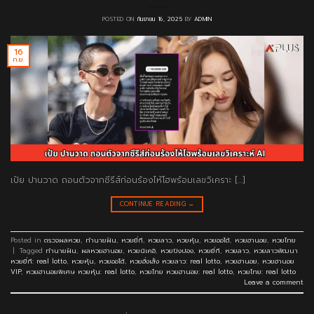
POSTED ON
กันยายน 16, 2025
BY
ADMIN
16
ก.ย.
เป้ย ปานวาด ถอนตัวจากซีรีส์ก่อนร้องไห้โฮพร้อมเลขวิเคราะ […]
CONTINUE READING
→
Posted in
ตรวจผลหวย
,
ทำนายฝัน
,
หวยยี่กี
,
หวยลาว
,
หวยหุ้น
,
หวยออโต้
,
หวยฮานอย
,
หวยไทย
|
Tagged
ทำนายฝัน
,
ผลหวยฮานอย
,
หวยนิเคอิ
,
หวยปิงปอง
,
หวยยี่กี
,
หวยลาว
,
หวยลาวพัฒนา
หวยยี่กี: real lotto
,
หวยหุ้น
,
หวยออโต้
,
หวยฮั่งเส็ง หวยลาว: real lotto
,
หวยฮานอย
,
หวยฮานอย
VIP
,
หวยฮานอยพิเศษ หวยหุ้น: real lotto
,
หวยไทย หวยฮานอย: real lotto
,
หวยไทย: real lotto
Leave a comment