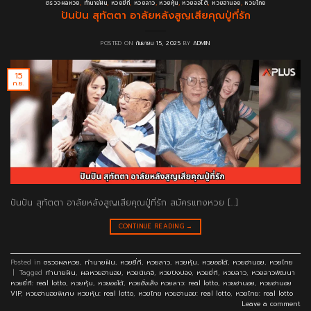
ตรวจผลหวย
,
ทำนายฝัน
,
หวยยี่กี
,
หวยลาว
,
หวยหุ้น
,
หวยออโต้
,
หวยฮานอย
,
หวยไทย
ปันปัน สุทัตตา อาลัยหลังสูญเสียคุณปู่ที่รัก
POSTED ON
กันยายน 15, 2025
BY
ADMIN
15
ก.ย.
ปันปัน สุทัตตา อาลัยหลังสูญเสียคุณปู่ที่รัก สมัครแทงหวย […]
CONTINUE READING
→
Posted in
ตรวจผลหวย
,
ทำนายฝัน
,
หวยยี่กี
,
หวยลาว
,
หวยหุ้น
,
หวยออโต้
,
หวยฮานอย
,
หวยไทย
|
Tagged
ทำนายฝัน
,
ผลหวยฮานอย
,
หวยนิเคอิ
,
หวยปิงปอง
,
หวยยี่กี
,
หวยลาว
,
หวยลาวพัฒนา
หวยยี่กี: real lotto
,
หวยหุ้น
,
หวยออโต้
,
หวยฮั่งเส็ง หวยลาว: real lotto
,
หวยฮานอย
,
หวยฮานอย
VIP
,
หวยฮานอยพิเศษ หวยหุ้น: real lotto
,
หวยไทย หวยฮานอย: real lotto
,
หวยไทย: real lotto
Leave a comment