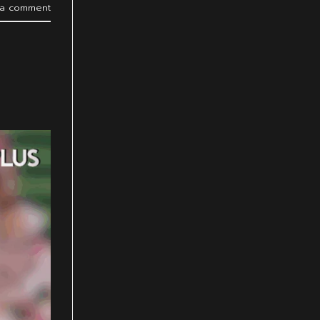
 a comment