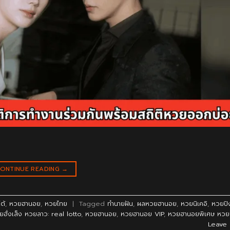
ONTINUE READING
→
ต้
,
หวยฮานอย
,
หวยไทย
|
Tagged
ทำนายฝัน
,
ผลหวยฮานอย
,
หวยนิเคอิ
,
หวยปิ
ยฮั่งเส็ง หวยลาว: real lotto
,
หวยฮานอย
,
หวยฮานอย VIP
,
หวยฮานอยพิเศษ หวยหุ
Leave