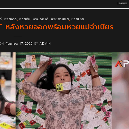
Leave
กี
,
หวยลาว
,
หวยหุ้น
,
หวยออโต้
,
หวยฮานอย
,
หวยไทย
” หลังหวยออกพร้อมหวยแม่จำเนียร
 ON
กันยายน 17, 2025
BY
ADMIN