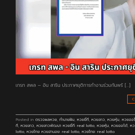
เกรท สพล – อิน สาริน ประกาศยุติการทำงานร่วมกันพร้ […]
C
Posted in
ตรวจผลหวย
,
ทำนายฝัน
,
หวยยี่กี
,
หวยลาว
,
หวยหุ้น
,
หวยออโ
กี
,
หวยลาว
,
หวยลาวพัฒนา หวยยี่กี: real lotto
,
หวยหุ้น
,
หวยออโต้
,
หว
lotto
,
หวยไทย หวยฮานอย: real lotto
,
หวยไทย: real lotto