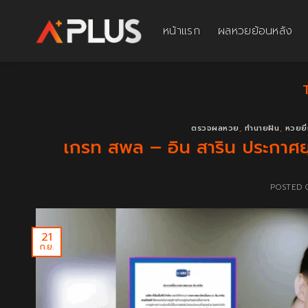
Skip
to
หน้าแรก
ผลหวยย้อนหลัง
content
ตรวจผลหวย
,
ทำนายฝัน
,
หวยยี่
เกรท สพล – อิน สาริน ประกาศย
POSTED
21
ก.ย.