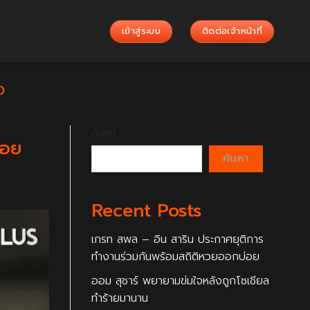
เข้าสู่ระบบ
ติดต่อเจ้าหน้าที่
O
ค้นหา
่อย
ค้นหา
Recent Posts
เกรท สพล – อิน สาริน ประกาศยุติการ
ทำงานร่วมกันพร้อมสถิติหวยออกบ่อย
ออม สุชาร์ พยายามข่มใจหลังถูกโซเชียล
ทำร้ายมานาน