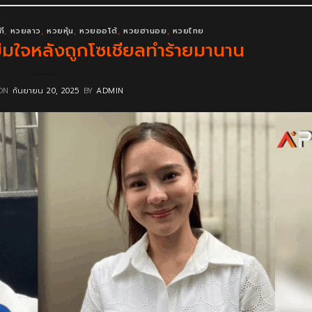
กี
,
หวยลาว
,
หวยหุ้น
,
หวยออโต้
,
หวยฮานอย
,
หวยไทย
่มใจหลังถูกโซเชียลทำร้ายมานาน
 ON
กันยายน 20, 2025
BY
ADMIN