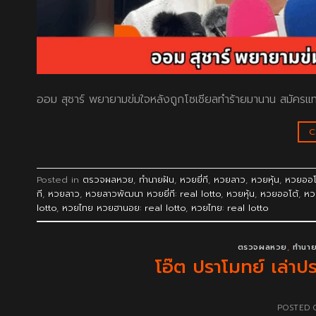
ออม สุชาร์ พยายามข่มใจหลังถูกโซเชียลทำร้ายมานาน สมัครแท
C
Posted in
ตรวจผลหวย
,
ทำนายฝัน
,
หวยยี่กี
,
หวยลาว
,
หวยหุ้น
,
หวยออโ
กี
,
หวยลาว
,
หวยลาวพัฒนา หวยยี่กี: real lotto
,
หวยหุ้น
,
หวยออโต้
,
หว
lotto
,
หวยไทย หวยฮานอย: real lotto
,
หวยไทย: real lotto
ตรวจผลหวย
,
ทำนาย
โอ๊ต ปราโมทย์ เล่า
POSTED