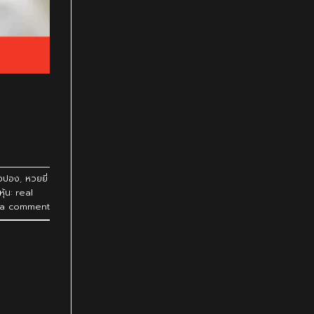
งปอง
,
หวยยี่
้น: real
 a comment