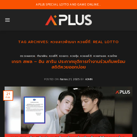
Skip
APLUS SPECIAL LOTTO AND GAME ONLINE...
to
content
TAG ARCHIVES:
หวยลาวพัฒนา หวยยี่กี: REAL LOTTO
ตรวจผลหวย
,
ทำนายฝัน
,
หวยยี่กี
,
หวยลาว
,
หวยหุ้น
,
หวยออโต้
,
หวยฮานอย
,
หวยไทย
เกรท สพล – อิน สาริน ประกาศยุติการทำงานร่วมกันพร้อม
สถิติหวยออกบ่อย
POSTED ON
กันยายน 21, 2025
BY
ADMIN
21
ก.ย.