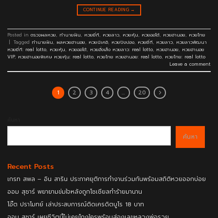
CONTINUE READING
→
Posted in
ตรวจผลหวย
,
ทำนายฝัน
,
หวยยี่กี
,
หวยลาว
,
หวยหุ้น
,
หวยออโต้
,
หวยฮานอย
,
หวยไทย
|
Tagged
ทำนายฝัน
,
ผลหวยฮานอย
,
หวยนิเคอิ
,
หวยปิงปอง
,
หวยยี่กี
,
หวยลาว
,
หวยลาวพัฒนา
หวยยี่กี: real lotto
,
หวยหุ้น
,
หวยออโต้
,
หวยฮั่งเส็ง หวยลาว: real lotto
,
หวยฮานอย
,
หวยฮานอย
VIP
,
หวยฮานอยพิเศษ หวยหุ้น: real lotto
,
หวยไทย หวยฮานอย: real lotto
,
หวยไทย: real lotto
Leave a comment
1
2
3
4
…
20
ค้นหา
ค้นหา
Recent Posts
เกรท สพล – อิน สาริน ประกาศยุติการทำงานร่วมกันพร้อมสถิติหวยออกบ่อย
ออม สุชาร์ พยายามข่มใจหลังถูกโซเชียลทำร้ายมานาน
โอ๊ต ปราโมทย์ เล่าประสบการณ์ติดเครดิตบูโร 18 บาท
ออม สุชาร์ เผยชีวิตนี้ไม่เคยโกงใครพร้อมส่องเลขหลวงพ่อรวย