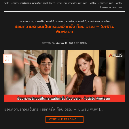
VIP
,
หวยฮานอยพิเศษ หวยหุ้น: real lotto
,
หวยไทย หวยฮานอย: real lotto
,
หวยไทย: real lotto
Leave a comment
ตรวจผลหวย
,
ทำนายฝัน
,
หวยยี่กี
,
หวยลาว
,
หวยหุ้น
,
หวยออโต้
,
หวยฮานอย
,
หวยไทย
ย้อนความรักจนเป็นกระแสอีกครั้ง ท็อป จรณ – ใบเฟิร์น
พิมพ์ชนก
POSTED ON
กันยายน 13, 2025
BY
ADMIN
13
ก.ย.
ย้อนความรักจนเป็นกระแสอีกครั้ง ท็อป จรณ – ใบเฟิร์น พิมพ […]
CONTINUE READING
→