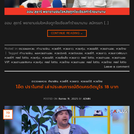
ออม สุชาร์ พยายามข่มใจหลังถูกโซเชียลทำร้ายมานาน สมัครแท […]
CONTINUE READING
→
Posted in
ตรวจผลหวย
,
ทำนายฝัน
,
หวยยี่กี
,
หวยลาว
,
หวยหุ้น
,
หวยออโต้
,
หวยฮานอย
,
หวยไทย
|
Tagged
ทำนายฝัน
,
ผลหวยฮานอย
,
หวยนิเคอิ
,
หวยปิงปอง
,
หวยยี่กี
,
หวยลาว
,
หวยลาวพัฒนา
หวยยี่กี: real lotto
,
หวยหุ้น
,
หวยออโต้
,
หวยฮั่งเส็ง หวยลาว: real lotto
,
หวยฮานอย
,
หวยฮานอย
VIP
,
หวยฮานอยพิเศษ หวยหุ้น: real lotto
,
หวยไทย หวยฮานอย: real lotto
,
หวยไทย: real lotto
Leave a comment
ตรวจผลหวย
,
ทำนายฝัน
,
หวยยี่กี
,
หวยลาว
,
หวยออโต้
,
หวยไทย
โอ๊ต ปราโมทย์ เล่าประสบการณ์ติดเครดิตบูโร 18 บาท
POSTED ON
กันยายน 19, 2025
BY
ADMIN
19
ก.ย.