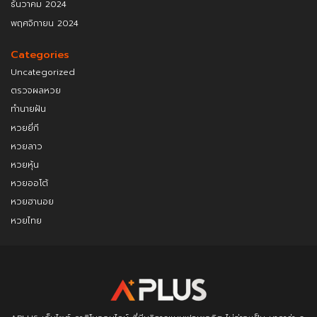
ธันวาคม 2024
พฤศจิกายน 2024
Categories
Uncategorized
ตรวจผลหวย
ทำนายฝัน
หวยยี่กี
หวยลาว
หวยหุ้น
หวยออโต้
หวยฮานอย
หวยไทย