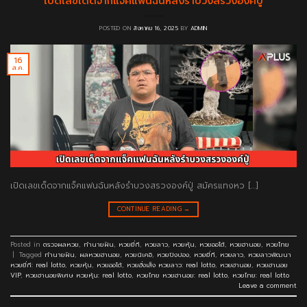
เปิดเลขเด็ดจากแจ็คแฟนฉันหลังรำบวงสรวงองค์ปู่
POSTED ON
สิงหาคม 16, 2025
BY
ADMIN
16
ส.ค.
เปิดเลขเด็ดจากแจ็คแฟนฉันหลังรำบวงสรวงองค์ปู่ สมัครแทงหว […]
CONTINUE READING
→
Posted in
ตรวจผลหวย
,
ทำนายฝัน
,
หวยยี่กี
,
หวยลาว
,
หวยหุ้น
,
หวยออโต้
,
หวยฮานอย
,
หวยไทย
|
Tagged
ทำนายฝัน
,
ผลหวยฮานอย
,
หวยนิเคอิ
,
หวยปิงปอง
,
หวยยี่กี
,
หวยลาว
,
หวยลาวพัฒนา
หวยยี่กี: real lotto
,
หวยหุ้น
,
หวยออโต้
,
หวยฮั่งเส็ง หวยลาว: real lotto
,
หวยฮานอย
,
หวยฮานอย
VIP
,
หวยฮานอยพิเศษ หวยหุ้น: real lotto
,
หวยไทย หวยฮานอย: real lotto
,
หวยไทย: real lotto
Leave a comment