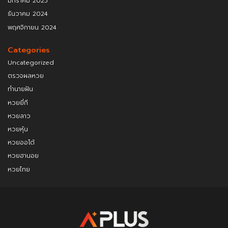
มกราคม 2025
ธันวาคม 2024
พฤศจิกายน 2024
Categories
Uncategorized
ตรวจผลหวย
ทำนายฝัน
หวยยี่กี
หวยลาว
หวยหุ้น
หวยออโต้
หวยฮานอย
หวยไทย