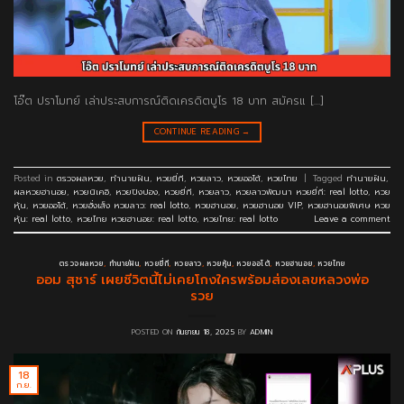
โอ๊ต ปราโมทย์ เล่าประสบการณ์ติดเครดิตบูโร 18 บาท สมัครแ […]
CONTINUE READING
→
Posted in
ตรวจผลหวย
,
ทำนายฝัน
,
หวยยี่กี
,
หวยลาว
,
หวยออโต้
,
หวยไทย
|
Tagged
ทำนายฝัน
,
ผลหวยฮานอย
,
หวยนิเคอิ
,
หวยปิงปอง
,
หวยยี่กี
,
หวยลาว
,
หวยลาวพัฒนา หวยยี่กี: real lotto
,
หวย
หุ้น
,
หวยออโต้
,
หวยฮั่งเส็ง หวยลาว: real lotto
,
หวยฮานอย
,
หวยฮานอย VIP
,
หวยฮานอยพิเศษ หวย
หุ้น: real lotto
,
หวยไทย หวยฮานอย: real lotto
,
หวยไทย: real lotto
Leave a comment
ตรวจผลหวย
,
ทำนายฝัน
,
หวยยี่กี
,
หวยลาว
,
หวยหุ้น
,
หวยออโต้
,
หวยฮานอย
,
หวยไทย
ออม สุชาร์ เผยชีวิตนี้ไม่เคยโกงใครพร้อมส่องเลขหลวงพ่อ
รวย
POSTED ON
กันยายน 18, 2025
BY
ADMIN
18
ก.ย.