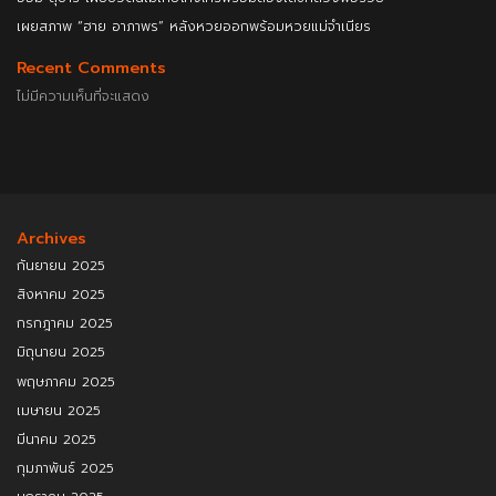
เผยสภาพ “ฮาย อาภาพร” หลังหวยออกพร้อมหวยแม่จำเนียร
Recent Comments
ไม่มีความเห็นที่จะแสดง
Archives
กันยายน 2025
สิงหาคม 2025
กรกฎาคม 2025
มิถุนายน 2025
พฤษภาคม 2025
เมษายน 2025
มีนาคม 2025
กุมภาพันธ์ 2025