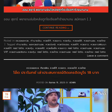
ออม สุชาร์ พยายามข่มใจหลังถูกโซเชียลทำร้ายมานาน สมัครแท […]
CONTINUE READING
→
Posted in
ตรวจผลหวย
,
ทำนายฝัน
,
หวยยี่กี
,
หวยลาว
,
หวยหุ้น
,
หวยออโต้
,
หวยฮานอย
,
หวยไทย
|
Tagged
ทำนายฝัน
,
ผลหวยฮานอย
,
หวยนิเคอิ
,
หวยปิงปอง
,
หวยยี่กี
,
หวยลาว
,
หวยลาวพัฒนา
หวยยี่กี: real lotto
,
หวยหุ้น
,
หวยออโต้
,
หวยฮั่งเส็ง หวยลาว: real lotto
,
หวยฮานอย
,
หวยฮานอย
VIP
,
หวยฮานอยพิเศษ หวยหุ้น: real lotto
,
หวยไทย หวยฮานอย: real lotto
,
หวยไทย: real lotto
Leave a comment
ตรวจผลหวย
,
ทำนายฝัน
,
หวยยี่กี
,
หวยลาว
,
หวยออโต้
,
หวยไทย
โอ๊ต ปราโมทย์ เล่าประสบการณ์ติดเครดิตบูโร 18 บาท
POSTED ON
กันยายน 19, 2025
BY
ADMIN
19
ก.ย.