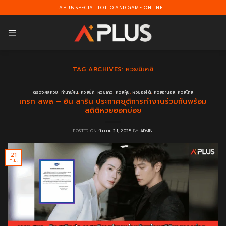
Skip
APLUS SPECIAL LOTTO AND GAME ONLINE...
to
content
TAG ARCHIVES:
หวยนิเคอิ
ตรวจผลหวย
,
ทำนายฝัน
,
หวยยี่กี
,
หวยลาว
,
หวยหุ้น
,
หวยออโต้
,
หวยฮานอย
,
หวยไทย
เกรท สพล – อิน สาริน ประกาศยุติการทำงานร่วมกันพร้อม
สถิติหวยออกบ่อย
POSTED ON
กันยายน 21, 2025
BY
ADMIN
21
ก.ย.