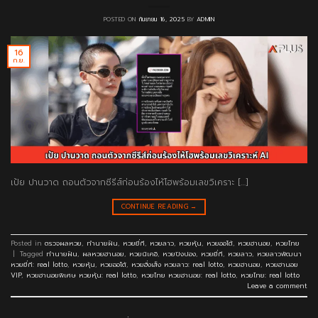
POSTED ON
กันยายน 16, 2025
BY
ADMIN
16
ก.ย.
เป้ย ปานวาด ถอนตัวจากซีรีส์ก่อนร้องไห้โฮพร้อมเลขวิเคราะ […]
CONTINUE READING
→
Posted in
ตรวจผลหวย
,
ทำนายฝัน
,
หวยยี่กี
,
หวยลาว
,
หวยหุ้น
,
หวยออโต้
,
หวยฮานอย
,
หวยไทย
|
Tagged
ทำนายฝัน
,
ผลหวยฮานอย
,
หวยนิเคอิ
,
หวยปิงปอง
,
หวยยี่กี
,
หวยลาว
,
หวยลาวพัฒนา
หวยยี่กี: real lotto
,
หวยหุ้น
,
หวยออโต้
,
หวยฮั่งเส็ง หวยลาว: real lotto
,
หวยฮานอย
,
หวยฮานอย
VIP
,
หวยฮานอยพิเศษ หวยหุ้น: real lotto
,
หวยไทย หวยฮานอย: real lotto
,
หวยไทย: real lotto
Leave a comment