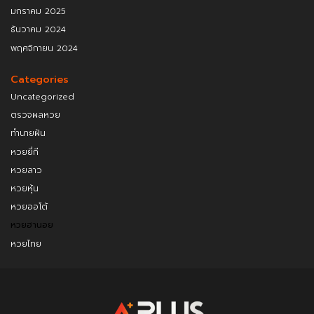
มกราคม 2025
ธันวาคม 2024
พฤศจิกายน 2024
Categories
Uncategorized
ตรวจผลหวย
ทำนายฝัน
หวยยี่กี
หวยลาว
หวยหุ้น
หวยออโต้
หวยฮานอย
หวยไทย