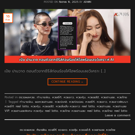
POSTED ON
กันยายน 16, 2025
BY
ADMIN
16
ก.ย.
เป้ย ปานวาด ถอนตัวจากซีรีส์ก่อนร้องไห้โฮพร้อมเลขวิเคราะ […]
CONTINUE READING
→
Posted in
ตรวจผลหวย
,
ทำนายฝัน
,
หวยยี่กี
,
หวยลาว
,
หวยหุ้น
,
หวยออโต้
,
หวยฮานอย
,
หวยไทย
|
Tagged
ทำนายฝัน
,
ผลหวยฮานอย
,
หวยนิเคอิ
,
หวยปิงปอง
,
หวยยี่กี
,
หวยลาว
,
หวยลาวพัฒนา
หวยยี่กี: real lotto
,
หวยหุ้น
,
หวยออโต้
,
หวยฮั่งเส็ง หวยลาว: real lotto
,
หวยฮานอย
,
หวยฮานอย
VIP
,
หวยฮานอยพิเศษ หวยหุ้น: real lotto
,
หวยไทย หวยฮานอย: real lotto
,
หวยไทย: real lotto
Leave a comment
ตรวจผลหวย
,
ทำนายฝัน
,
หวยยี่กี
,
หวยลาว
,
หวยหุ้น
,
หวยออโต้
,
หวยฮานอย
,
หวยไทย