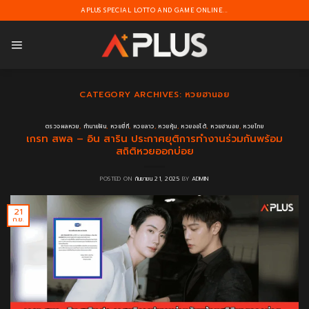
Skip
APLUS SPECIAL LOTTO AND GAME ONLINE...
to
content
CATEGORY ARCHIVES:
หวยฮานอย
ตรวจผลหวย
,
ทำนายฝัน
,
หวยยี่กี
,
หวยลาว
,
หวยหุ้น
,
หวยออโต้
,
หวยฮานอย
,
หวยไทย
เกรท สพล – อิน สาริน ประกาศยุติการทำงานร่วมกันพร้อม
สถิติหวยออกบ่อย
POSTED ON
กันยายน 21, 2025
BY
ADMIN
21
ก.ย.