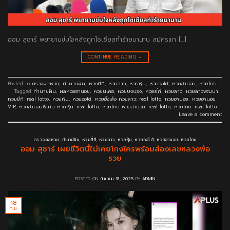
ออม สุชาร์ พยายามข่มใจหลังถูกโซเชียลทำร้ายมานาน สมัครแท […]
CONTINUE READING
→
Posted in
ตรวจผลหวย
,
ทำนายฝัน
,
หวยยี่กี
,
หวยลาว
,
หวยหุ้น
,
หวยออโต้
,
หวยฮานอย
,
หวยไทย
|
Tagged
ทำนายฝัน
,
ผลหวยฮานอย
,
หวยนิเคอิ
,
หวยปิงปอง
,
หวยยี่กี
,
หวยลาว
,
หวยลาวพัฒนา
หวยยี่กี: real lotto
,
หวยหุ้น
,
หวยออโต้
,
หวยฮั่งเส็ง หวยลาว: real lotto
,
หวยฮานอย
,
หวยฮานอย
VIP
,
หวยฮานอยพิเศษ หวยหุ้น: real lotto
,
หวยไทย หวยฮานอย: real lotto
,
หวยไทย: real lotto
Leave a comment
ตรวจผลหวย
,
ทำนายฝัน
,
หวยยี่กี
,
หวยลาว
,
หวยหุ้น
,
หวยออโต้
,
หวยฮานอย
,
หวยไทย
ออม สุชาร์ เผยชีวิตนี้ไม่เคยโกงใครพร้อมส่องเลขหลวงพ่อ
รวย
POSTED ON
กันยายน 18, 2025
BY
ADMIN
18
ก.ย.