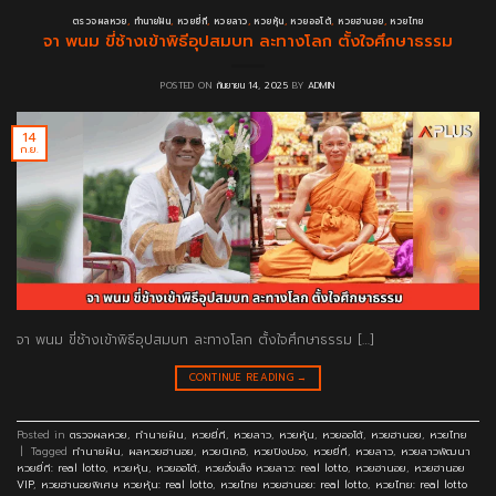
ตรวจผลหวย
,
ทำนายฝัน
,
หวยยี่กี
,
หวยลาว
,
หวยหุ้น
,
หวยออโต้
,
หวยฮานอย
,
หวยไทย
จา พนม ขี่ช้างเข้าพิธีอุปสมบท ละทางโลก ตั้งใจศึกษาธรรม
POSTED ON
กันยายน 14, 2025
BY
ADMIN
14
ก.ย.
จา พนม ขี่ช้างเข้าพิธีอุปสมบท ละทางโลก ตั้งใจศึกษาธรรม […]
CONTINUE READING
→
Posted in
ตรวจผลหวย
,
ทำนายฝัน
,
หวยยี่กี
,
หวยลาว
,
หวยหุ้น
,
หวยออโต้
,
หวยฮานอย
,
หวยไทย
|
Tagged
ทำนายฝัน
,
ผลหวยฮานอย
,
หวยนิเคอิ
,
หวยปิงปอง
,
หวยยี่กี
,
หวยลาว
,
หวยลาวพัฒนา
หวยยี่กี: real lotto
,
หวยหุ้น
,
หวยออโต้
,
หวยฮั่งเส็ง หวยลาว: real lotto
,
หวยฮานอย
,
หวยฮานอย
VIP
,
หวยฮานอยพิเศษ หวยหุ้น: real lotto
,
หวยไทย หวยฮานอย: real lotto
,
หวยไทย: real lotto