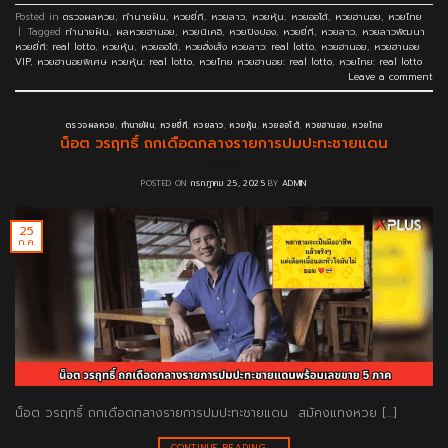
Posted in
ตรวจผลหวย
,
ทำนายฝัน
,
หวยยี่กี
,
หวยลาว
,
หวยหุ้น
,
หวยออโต้
,
หวยฮานอย
,
หวยไทย
|
Tagged
ทำนายฝัน
,
ผลหวยฮานอย
,
หวยนิเคอิ
,
หวยปิงปอง
,
หวยยี่กี
,
หวยลาว
,
หวยลาวพัฒนา
หวยยี่กี: real lotto
,
หวยหุ้น
,
หวยออโต้
,
หวยฮั่งเส็ง หวยลาว: real lotto
,
หวยฮานอย
,
หวยฮานอย
VIP
,
หวยฮานอยพิเศษ หวยหุ้น: real lotto
,
หวยไทย หวยฮานอย: real lotto
,
หวยไทย: real lotto
Leave a comment
ตรวจผลหวย
,
ทำนายฝัน
,
หวยยี่กี
,
หวยลาว
,
หวยหุ้น
,
หวยออโต้
,
หวยฮานอย
,
หวยไทย
น็อต วรฤทธิ์ ถกเดือดกลางรายการปมปะทะชายแดน
POSTED ON
กรกฎาคม 25, 2025
BY
ADMIN
25
ก.ค.
น็อต วรฤทธิ์ ถกเดือดกลางรายการปมปะทะชายแดน สมัคงแทงหวย […]
CONTINUE READING
→