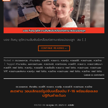
บอย ภิษณุ ยุติความสัมพันธ์เหลือแค่สถานะพ่อแม่ของลูก สม […]
CONTINUE READING
→
Posted in
ตรวจผลหวย
,
ทำนายฝัน
,
หวยยี่กี
,
หวยลาว
,
หวยหุ้น
,
หวยออโต้
,
หวยฮานอย
,
หวยไทย
|
Tagged
ทำนายฝัน
,
ผลหวยฮานอย
,
หวยนิเคอิ
,
หวยปิงปอง
,
หวยยี่กี
,
หวยลาว
,
หวยลาวพัฒนา
หวยยี่กี: real lotto
,
หวยหุ้น
,
หวยออโต้
,
หวยฮั่งเส็ง หวยลาว: real lotto
,
หวยฮานอย
,
หวยฮานอย
VIP
,
หวยฮานอยพิเศษ หวยหุ้น: real lotto
,
หวยไทย หวยฮานอย: real lotto
,
หวยไทย: real lotto
Leave a comment
ตรวจผลหวย
,
ทำนายฝัน
,
หวยยี่กี
,
หวยลาว
,
หวยหุ้น
,
หวยออโต้
,
หวยฮานอย
,
หวยไทย
สเตฟาน วอนเลิกแชร์รูปขับเครื่องบิน F-16 พร้อมส่องเลข
ปฏิทินคำชะโนด
POSTED ON
กรกฎาคม 29, 2025
BY
ADMIN