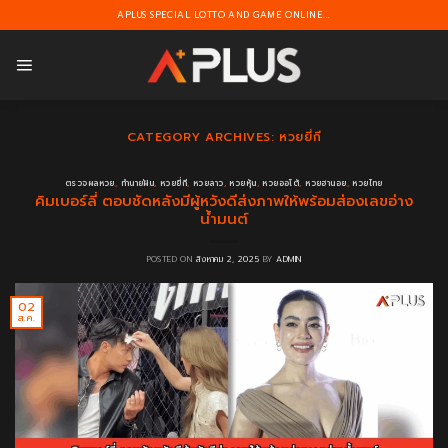
Skip
APLUS SPECIAL LOTTO AND GAME ONLINE...
to
content
CATEGORY ARCHIVES:
หวยยี่กี
ตรวจผลหวย
,
ทำนายฝัน
,
หวยยี่กี
,
หวยลาว
,
หวยหุ้น
,
หวยออโต้
,
หวยฮานอย
,
หวยไทย
คิมเบอร์ลี่ ตอบชัดหลังมีผู้หวังดีส่งภาพให้พร้อมส่องเลขอ่าง
น้ำมนต์
POSTED ON
สิงหาคม 2, 2025
BY
ADMIN
02
ส.ค.