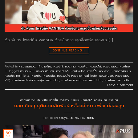
ดัง พันกร โพสต์ถึง VannDa ด้วยข้อความสุดจี๊ดพร้อมส่องเล […]
CONTINUE READING
→
Posted in
ตรวจผลหวย
,
ทำนายฝัน
,
หวยยี่กี
,
หวยลาว
,
หวยหุ้น
,
หวยออโต้
,
หวยฮานอย
,
หวยไทย
|
Tagged
ทำนายฝัน
,
ผลหวยฮานอย
,
หวยนิเคอิ
,
หวยปิงปอง
,
หวยยี่กี
,
หวยลาว
,
หวยลาวพัฒนา
หวยยี่กี: real lotto
,
หวยหุ้น
,
หวยออโต้
,
หวยฮั่งเส็ง หวยลาว: real lotto
,
หวยฮานอย
,
หวยฮานอย
VIP
,
หวยฮานอยพิเศษ หวยหุ้น: real lotto
,
หวยไทย หวยฮานอย: real lotto
,
หวยไทย: real lotto
Leave a comment
ตรวจผลหวย
,
ทำนายฝัน
,
หวยยี่กี
,
หวยลาว
,
หวยหุ้น
,
หวยออโต้
,
หวยฮานอย
,
หวยไทย
บอย ภิษณุ ยุติความสัมพันธ์เหลือแค่สถานะพ่อแม่ของลูก
POSTED ON
กรกฎาคม 30, 2025
BY
ADMIN
30
ก.ค.